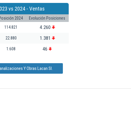
023 vs 2024 - Ventas
Posición 2024
Evolución Posiciones
4.260
114.821
1.381
22.880
46
1.608
analizaciones Y Obras Lacan Sl.