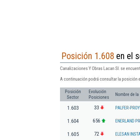
Posición 1.608
en el s
Canalizaciones Y Obras Lacan Sl. se encuentr
A continuación podrá consultar la posición 
Posición
Evolución
Nombre de la
Sector
Posiciones
33
1.603
PALFER-PROY
656
1.604
ENERLAND PR
72
1.605
ELESAN INST