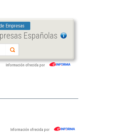
 de Empresas
mpresas Españolas
Información ofrecida por
Información ofrecida por