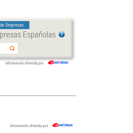
 de Empresas
mpresas Españolas
Información ofrecida por
Información ofrecida por