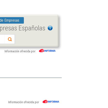
 de Empresas
mpresas Españolas
Información ofrecida por
Información ofrecida por