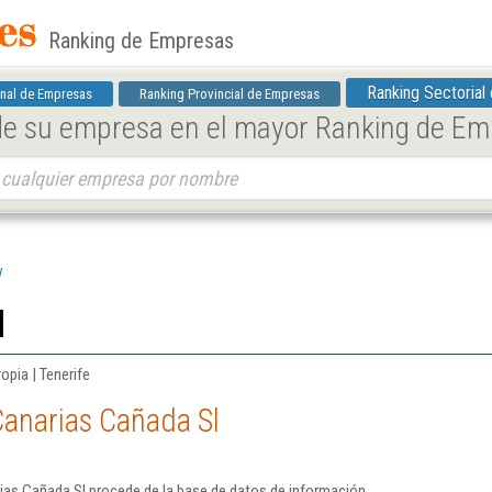
Ranking de Empresas
Ranking Sectorial
nal de Empresas
Ranking Provincial de Empresas
 de su empresa en el mayor Ranking de E
l
l
opia | Tenerife
Canarias Cañada Sl
ias Cañada Sl procede de la base de datos de información