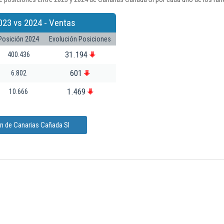
023 vs 2024 - Ventas
Posición 2024
Evolución Posiciones
31.194
400.436
601
6.802
1.469
10.666
ón de Canarias Cañada Sl