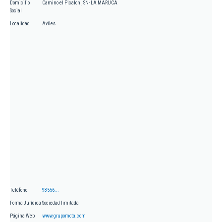
Domicilio
Camino el Picalon , SN- LA MARUCA
Social
Localidad
Aviles
Teléfono
98556...
Forma Jurídica
Sociedad limitada
Página Web
www.grupomota.com