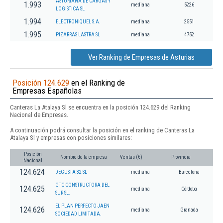
ASTURIANA DE CARGAS Y
1.993
mediana
5226
LOGISTICA SL
1.994
ELECTRONIQUEL S.A.
mediana
2551
1.995
PIZARRAS LASTRA SL
mediana
4752
Ver Ranking de Empresas de Asturias
Posición 124.629
en el Ranking de
Empresas Españolas
Canteras La Atalaya Sl se encuentra en la posición 124.629 del Ranking
Nacional de Empresas.
A continuación podrá consultar la posición en el ranking de Canteras La
Atalaya Sl y empresas con posiciones similares:
Posición
Nombre de la empresa
Ventas (€)
Provincia
Nacional
124.624
DEGUSTA 32 SL
mediana
Barcelona
GTC CONSTRUCTORA DEL
124.625
mediana
Córdoba
SUR SL.
EL PLAN PERFECTO JAEN
124.626
mediana
Granada
SOCIEDAD LIMITADA.