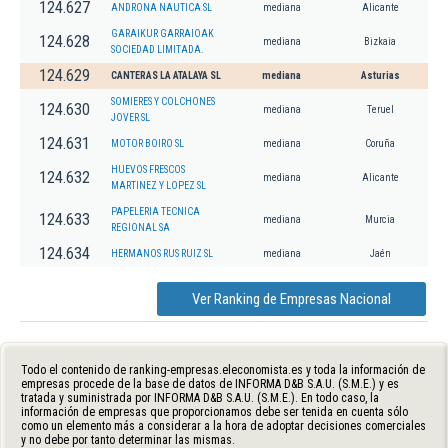
124.627
ANDRONA NAUTICA SL
mediana
Alicante
GARAIKUR GARRAIOAK
124.628
mediana
Bizkaia
SOCIEDAD LIMITADA.
124.629
CANTERAS LA ATALAYA SL
mediana
Asturias
SOMIERES Y COLCHONES
124.630
mediana
Teruel
JOVER SL
124.631
MOTOR BOIRO SL
mediana
Coruña
HUEVOS FRESCOS
124.632
mediana
Alicante
MARTINEZ Y LOPEZ SL
PAPELERIA TECNICA
124.633
mediana
Murcia
REGIONAL SA
124.634
HERMANOS RUS RUIZ SL
mediana
Jaén
Ver Ranking de Empresas Nacional
Todo el contenido de ranking-empresas.eleconomista.es y toda la información de
empresas procede de la base de datos de INFORMA D&B S.A.U. (S.M.E.) y es
tratada y suministrada por INFORMA D&B S.A.U. (S.M.E.). En todo caso, la
información de empresas que proporcionamos debe ser tenida en cuenta sólo
como un elemento más a considerar a la hora de adoptar decisiones comerciales
y no debe por tanto determinar las mismas.