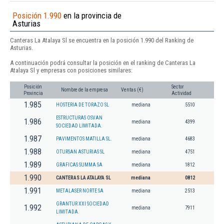
Posición 1.990
en la provincia de
Asturias
Canteras La Atalaya Sl se encuentra en la posición 1.990 del Ranking de
Asturias.
A continuación podrá consultar la posición en el ranking de Canteras La
Atalaya Sl y empresas con posiciones similares:
Posición
Sector
Nombre de la empresa
Ventas (€)
Provincia
Actividad
1.985
HOSTERIA DE TORAZO SL
mediana
5510
ESTRUCTURAS OSVAN
1.986
mediana
4399
SOCIEDAD LIMITADA.
1.987
PAVIMENTOS MATILLA SL.
mediana
4683
1.988
OTURSAN ASTURIAS SL
mediana
4751
1.989
GRAFICAS SUMMA SA
mediana
1812
1.990
CANTERAS LA ATALAYA SL
mediana
0812
1.991
METALASER NORTE SA
mediana
2513
GRANTUR XXI SOCIEDAD
1.992
mediana
7911
LIMITADA.