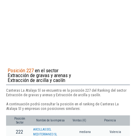
Posición 227
en el sector
Extracción de gravas y arenas y
Extracción de arcilla y caolín
Canteras La Atalaya Sl se encuentra en la posición 227 del Ranking del sector
Extracción de gravas y arenas y Extracción de arcilla y caolín.
A continuación podrá consultar la posición en el ranking de Canteras La
Atalaya Sl y empresas con posiciones similares:
Posición
Nombre de la empresa
Ventas (€)
Provincia
Sector
ARCILLAS DEL
222
mediana
Valencia
MEDITERRANEO SL