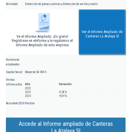
Actividad
Extracción de gravas y arenas y Extracción de arcilla y caolín
Ver el Informe Ampliado de
Canteras La Atalaya Sl
Ve el Informe Ampliado. ¡Es gratis!
Regístrese en eInforma y le regalamos el
Informe Ampliado de esta empresa
Número de
empleados
Capital Social
Mayor de 60.000 €
Ventas
Año
Variación
últimos años
2022
2023
-8,58 %
2024
-9,84 %
Resultado 2024
Positivo
Accede al Informe ampliado de Canteras
La Atalaya Sl