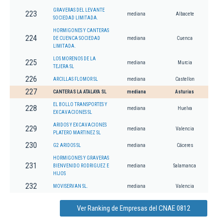
GRAVERAS DEL LEVANTE
223
mediana
Albacete
SOCIEDAD LIMITADA.
HORMIGONES Y CANTERAS
224
DE CUENCA SOCIEDAD
mediana
Cuenca
LIMITADA.
LOS MORENOS DE LA
225
mediana
Murcia
TEJERA SL
226
ARCILLAS FLOMOR SL
mediana
Castellon
227
CANTERAS LA ATALAYA SL
mediana
Asturias
EL BOLLO TRANSPORTES Y
228
mediana
Huelva
EXCAVACIONES SL
ARIDOS Y EXCAVACIONES
229
mediana
Valencia
PLATERO MARTINEZ SL
230
G2 ARIDOS SL
mediana
Cáceres
HORMIGONES Y GRAVERAS
231
BIENVENIDO RODRIGUEZ E
mediana
Salamanca
HIJOS
232
MOVISERVAN SL.
mediana
Valencia
Ver Ranking de Empresas del CNAE 0812