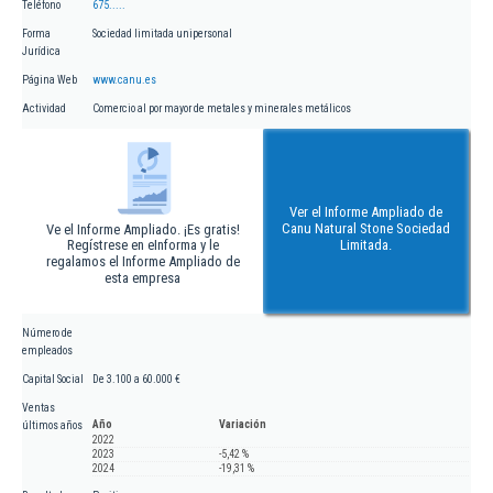
Teléfono
675.....
Forma
Sociedad limitada unipersonal
Jurídica
Página Web
www.canu.es
Actividad
Comercio al por mayor de metales y minerales metálicos
Ver el Informe Ampliado de
Canu Natural Stone Sociedad
Ve el Informe Ampliado. ¡Es gratis!
Regístrese en eInforma y le
Limitada.
regalamos el Informe Ampliado de
esta empresa
Número de
empleados
Capital Social
De 3.100 a 60.000 €
Ventas
Año
Variación
últimos años
2022
2023
-5,42 %
2024
-19,31 %