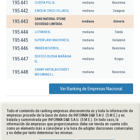
195.441
CUESTA POL SL
mediana
Barcelona
195.442
E-MEDIA CINCO VILLAS SL
mediana
Zaragoza
CANU NATURAL STONE
195.443
mediana
Almería
SOCIEDAD LIMITADA.
195.444
LOTRANS SL
mediana
Toledo
195.445
SUPERFLASH MACHINE SL
mediana
Valladolid
195.446
PASSER MOVERS SL.
mediana
Barcelona
EDIFICIO BUENA MAÑANA
195.447
mediana
Burgos
SL.
GARAY INSTALACIONES Y
195.448
mediana
Barcelona
REFORMAS S.L.
Ver Ranking de Empresas Nacional
Todo el contenido de ranking-empresas.eleconomista.es y toda la información de
empresas procede de la base de datos de INFORMA D&B S.A.U. (S.M.E.) y es
tratada y suministrada por INFORMA D&B S.A.U. (S.M.E.). En todo caso, la
información de empresas que proporcionamos debe ser tenida en cuenta sólo
como un elemento más a considerar a la hora de adoptar decisiones comerciales
y no debe por tanto determinar las mismas.