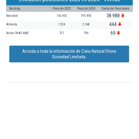
Ranking
Posición 2023
Posición 2024
Evolución Posiciones
38.988
Nacional
156.455
195.443
444
Almería
1.924
2.368
69
Sector CNAE 4682
727
796
Acceda a toda la información de Canu Natural Stone
Sociedad Limitada.