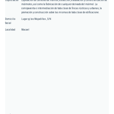
Objeto Social
Explotación de canteras de mármol, extracción, elaboración y comercialización de
mármoles, así como la fabricación de cualquier derivado del mármol. La
comrpaventa e intermediación de toda clase de fincas rústicas y urbanas, la
promoción y construcción sobre las mismas de toda clase de edificacione.
Domicilio
Lugar pj las Majadillas , S/N
Social
Localidad
Macael