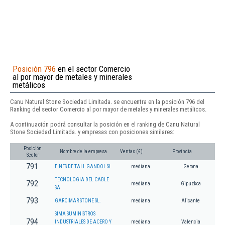
Posición 796
en el sector Comercio
al por mayor de metales y minerales
metálicos
Canu Natural Stone Sociedad Limitada. se encuentra en la posición 796 del
Ranking del sector Comercio al por mayor de metales y minerales metálicos.
A continuación podrá consultar la posición en el ranking de Canu Natural
Stone Sociedad Limitada. y empresas con posiciones similares:
Posición
Nombre de la empresa
Ventas (€)
Provincia
Sector
791
EINES DE TALL GANDOL SL
mediana
Gerona
TECNOLOGIA DEL CABLE
792
mediana
Gipuzkoa
SA
793
GARCIMAR STONE SL.
mediana
Alicante
SIMA SUMINISTROS
794
INDUSTRIALES DE ACERO Y
mediana
Valencia