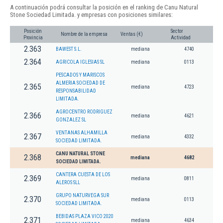
A continuación podrá consultar la posición en el ranking de Canu Natural
Stone Sociedad Limitada. y empresas con posiciones similares:
Posición
Sector
Nombre de la empresa
Ventas (€)
Provincia
Actividad
2.363
BAWEST S.L.
mediana
4740
2.364
AGRICOLA IGLESIAS SL
mediana
0113
PESCADOS Y MARISCOS
ALMERIA SOCIEDAD DE
2.365
mediana
4723
RESPONSABILIDAD
LIMITADA.
AGROCENTRO RODRIGUEZ
2.366
mediana
4621
GONZALEZ SL
VENTANAS ALHAMILLA
2.367
mediana
4332
SOCIEDAD LIMITADA.
CANU NATURAL STONE
2.368
mediana
4682
SOCIEDAD LIMITADA.
CANTERA CUESTA DE LOS
2.369
mediana
0811
ALEROS SLL
GRUPO NATURVEGA SUR
2.370
mediana
0113
SOCIEDAD LIMITADA.
BEBIDAS PLAZA VICO 2020
2.371
mediana
4634