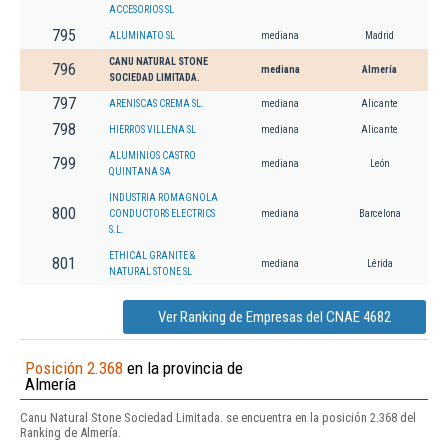
ACCESORIOS SL
795
ALUMINATO SL
mediana
Madrid
CANU NATURAL STONE
796
mediana
Almería
SOCIEDAD LIMITADA.
797
ARENISCAS CREMA SL.
mediana
Alicante
798
HIERROS VILLENA SL
mediana
Alicante
ALUMINIOS CASTRO
799
mediana
León
QUINTANA SA
INDUSTRIA ROMAGNOLA
800
CONDUCTORS ELECTRICS
mediana
Barcelona
S.L.
ETHICAL GRANITE &
801
mediana
Lérida
NATURAL STONE SL
Ver Ranking de Empresas del CNAE 4682
Posición 2.368
en la provincia de
Almería
Canu Natural Stone Sociedad Limitada. se encuentra en la posición 2.368 del
Ranking de Almería.