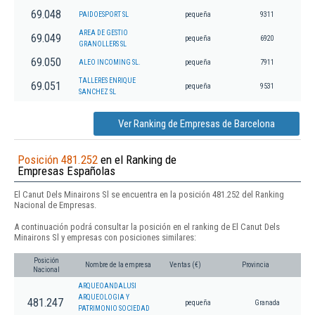
69.048
PAIDOESPORT SL
pequeña
9311
AREA DE GESTIO
69.049
pequeña
6920
GRANOLLERS SL
69.050
ALEO INCOMING SL.
pequeña
7911
TALLERES ENRIQUE
69.051
pequeña
9531
SANCHEZ SL
Ver Ranking de Empresas de Barcelona
Posición 481.252
en el Ranking de
Empresas Españolas
El Canut Dels Minairons Sl se encuentra en la posición 481.252 del Ranking
Nacional de Empresas.
A continuación podrá consultar la posición en el ranking de El Canut Dels
Minairons Sl y empresas con posiciones similares:
Posición
Nombre de la empresa
Ventas (€)
Provincia
Nacional
ARQUEOANDALUSI
ARQUEOLOGIA Y
481.247
pequeña
Granada
PATRIMONIO SOCIEDAD