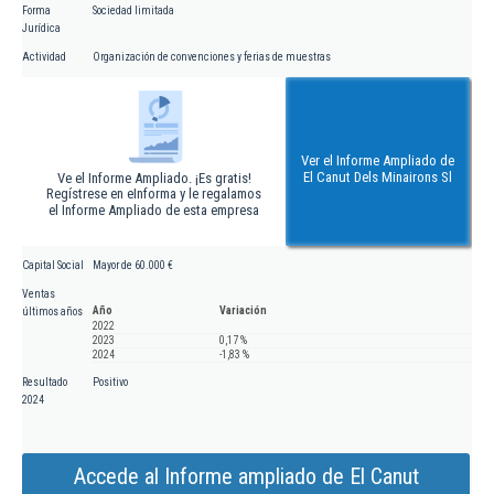
Forma
Sociedad limitada
Jurídica
Actividad
Organización de convenciones y ferias de muestras
Ver el Informe Ampliado de
El Canut Dels Minairons Sl
Ve el Informe Ampliado. ¡Es gratis!
Regístrese en eInforma y le regalamos
el Informe Ampliado de esta empresa
Capital Social
Mayor de 60.000 €
Ventas
Año
Variación
últimos años
2022
2023
0,17 %
2024
-1,83 %
Resultado
Positivo
2024
Accede al Informe ampliado de El Canut