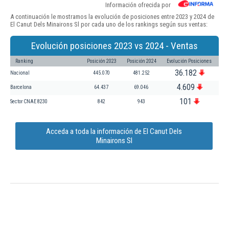
Información ofrecida por
A continuación le mostramos la evolución de posiciones entre 2023 y 2024 de
El Canut Dels Minairons Sl por cada uno de los rankings según sus ventas:
Evolución posiciones 2023 vs 2024 - Ventas
Ranking
Posición 2023
Posición 2024
Evolución Posiciones
36.182
Nacional
445.070
481.252
4.609
Barcelona
64.437
69.046
101
Sector CNAE 8230
842
943
Acceda a toda la información de El Canut Dels
Minairons Sl