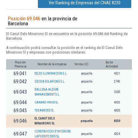
Ver Ranking de Empresas del CNAE 8230
Posición 69.046
en la provincia de
Barcelona
El Canut Dels Minairons Sl se encuentra en la posición 69.046 del Ranking de
Barcelona.
A continuación podrá consultar la posición en el ranking de El Canut Dels
Minairons Sl y empresas con posiciones similares:
Posición
Sector
Nombre de la empresa
Ventas (€)
Provincia
Actividad
69.041
SELEX ILUMINACION S.L.
pequeña
4321
69.042
GEODA SOLAR ENG S.L.
pequeña
2740
BALLENA ALEGRE
69.043
pequeña
5530
MANAGEMENT S.L.
69.044
CANARO HNOS SL
pequeña
6920
69.045
TEXAMEYED SL.
pequeña
6820
EL CANUT DELS
69.046
pequeña
8230
MINAIRONS SL
CONSTRUCCIO D'INTERIORS
69.047
pequeña
4324
LAPUENTE 2003 SL.