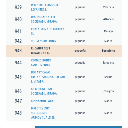
RECINTOS FERIALES DE
939
pequeña
Valencia
LEVANTE S.L.
DESTINO ALBACETE
940
pequeña
Albacete
SOCIEDAD LIMITADA.
PLATAFORMAPELUQUERIA
941
pequeña
Málaga
SL.
942
SEDCA NUTRICION S.L.
pequeña
Madrid
EL CANUT DELS
943
pequeña
Barcelona
MINAIRONS SL
CONFECCIONES
944
pequeña
Barcelona
GARIGIMENO SL
BODAS Y CASAS
945
ORGANIZACION SOCIEDAD
pequeña
Sevilla
LIMITADA.
CIFMERS GLOBAL
946
pequeña
Zaragoza
SOCIEDAD LIMITADA.
947
CINNAMON LAB SL.
pequeña
Madrid
DIRECT EVENTS
948
SOLUCIONES
pequeña
Madrid
AUDIOVISUALES SL