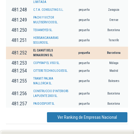
LIMITADA
481.248
C.T.A. CONSULTING S.L.
pequeña
Zaragoza
PACHI Y VICTOR
481.249
pequeña
Orense
MULTISERVICIOS SL.
481.250
TEXAMEYED SL.
pequeña
Barcelona
HERISANCANARIAS
481.251
pequeña
Tenerife
SEGUROS SL.
EL CANUT DELS
481.252
pequeña
Barcelona
MINAIRONS SL
481.253
COPYRAP EL VISO SL.
pequeña
Málaga
481.254
CITTERS TECHNOLOGIES SL.
pequeña
Madrid
TRAMIT PALMA
481.255
pequeña
Baleares
MALLORCA SL.
CONSTRUCCIO D'INTERIORS
481.256
pequeña
Barcelona
LAPUENTE 2003 SL.
481.257
PAIDOESPORT SL
pequeña
Barcelona
Ver Ranking de Empresas Nacional