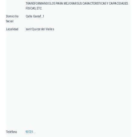
TRANSFORMANDOLOS PARA MEJORAR SUS CARACTERISTICAS Y CAPACIDADES
FISICAS, ETC.
Domicilio
Calle Garraf , 1
Social
Localidad
sant Quirze del Valles
Teléfono
93721...