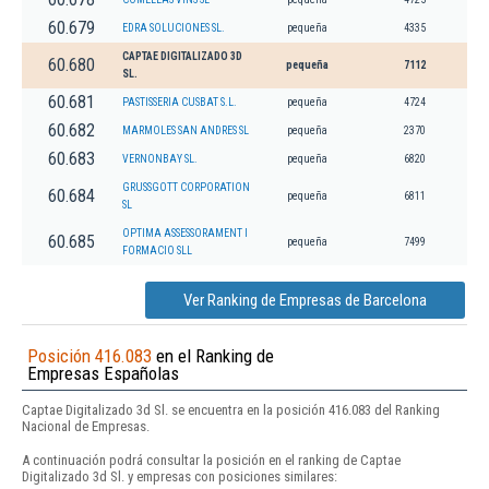
60.679
EDRA SOLUCIONES SL.
pequeña
4335
CAPTAE DIGITALIZADO 3D
60.680
pequeña
7112
SL.
60.681
PASTISSERIA CUSBAT S.L.
pequeña
4724
60.682
MARMOLES SAN ANDRES SL
pequeña
2370
60.683
VERNONBAY SL.
pequeña
6820
GRUSSGOTT CORPORATION
60.684
pequeña
6811
SL
OPTIMA ASSESSORAMENT I
60.685
pequeña
7499
FORMACIO SLL
Ver Ranking de Empresas de Barcelona
Posición 416.083
en el Ranking de
Empresas Españolas
Captae Digitalizado 3d Sl. se encuentra en la posición 416.083 del Ranking
Nacional de Empresas.
A continuación podrá consultar la posición en el ranking de Captae
Digitalizado 3d Sl. y empresas con posiciones similares: