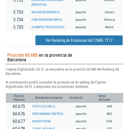
5.732
BUILDINGS ENGINEERING
pequeña
Alicante
PROYECTS SL.
5.733
AHILAR INGENIERIA SL.
pequeña
Cáceres
5.734
CHM INGENIERIA 2009 SL.
pequeña
Palencia
5.735
GUIMETEC PROYECTOS SLP
pequeña
Madrid
Ver Ranking de Empresas del CNAE 7112
Posición 60.680
en la provincia de
Barcelona
Captae Digitalizado 3d Sl. se encuentra en la posición 60.680 del Ranking de
Barcelona.
A continuación podrá consultar la posición en el ranking de Captae
Digitalizado 3d Sl. y empresas con posiciones similares:
Posición
Sector
Nombre de la empresa
Ventas (€)
Provincia
Actividad
60.675
COCO CULTURE S.L.
pequeña
4690
60.676
PISOS MARINA CENTER SL
pequeña
6832
60.677
AGROFITOR SA
pequeña
0240
60.678
COMELLAS VINS SL
pequeña
4725