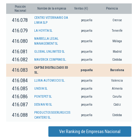
Posición
Nombre de la empresa
Ventas (€)
Provincia
Nacional
CENTRO VETERINARIO DA
416.078
pequeña
Orense
LIMIA SLP
416.079
LA HOYITA SL
pequeña
Tenerife
MARBELLA LEGAL
416.080
pequeña
Málaga
MANAGEMENT SL
416.081
GLOBAL UNLIMITED SL
pequeña
Madrid
416.082
MAVERICK COMPRAS SL.
pequeña
Córdoba
CAPTAE DIGITALIZADO 3D
416.083
pequeña
Barcelona
SL.
416.084
LLIRIA AUTOMOCIO SL.
pequeña
Valencia
416.085
UNEVA SL
pequeña
Almería
416.086
PONTEPET SL
pequeña
Coruña
416.087
DESVAN 90 SL
pequeña
Cádiz
PRODUCTOS SIDERURGICOS
416.088
pequeña
Córdoba
CANTERO SL.
Ver Ranking de Empresas Nacional