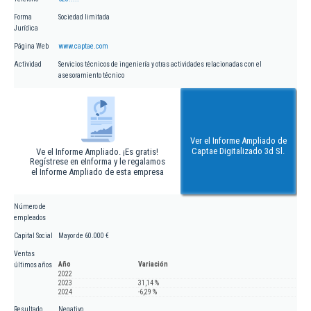
Forma
Sociedad limitada
Jurídica
Página Web
www.captae.com
Actividad
Servicios técnicos de ingeniería y otras actividades relacionadas con el
asesoramiento técnico
Ver el Informe Ampliado de
Captae Digitalizado 3d Sl.
Ve el Informe Ampliado. ¡Es gratis!
Regístrese en eInforma y le regalamos
el Informe Ampliado de esta empresa
Número de
empleados
Capital Social
Mayor de 60.000 €
Ventas
Año
Variación
últimos años
2022
2023
31,14 %
2024
-6,29 %
Resultado
Negativo