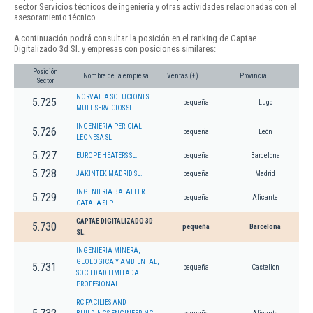
sector Servicios técnicos de ingeniería y otras actividades relacionadas con el
asesoramiento técnico.
A continuación podrá consultar la posición en el ranking de Captae
Digitalizado 3d Sl. y empresas con posiciones similares:
Posición
Nombre de la empresa
Ventas (€)
Provincia
Sector
NORVALIA SOLUCIONES
5.725
pequeña
Lugo
MULTISERVICIOS SL.
INGENIERIA PERICIAL
5.726
pequeña
León
LEONESA SL
5.727
EUROPE HEATERS SL.
pequeña
Barcelona
5.728
JAKINTEK MADRID SL.
pequeña
Madrid
INGENIERIA BATALLER
5.729
pequeña
Alicante
CATALA SLP
CAPTAE DIGITALIZADO 3D
5.730
pequeña
Barcelona
SL.
INGENIERIA MINERA,
GEOLOGICA Y AMBIENTAL,
5.731
pequeña
Castellon
SOCIEDAD LIMITADA
PROFESIONAL.
RC FACILIES AND