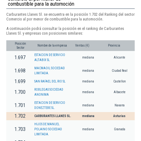
combustible para la automoción
Carburantes Llanes Sl. se encuentra en la posición 1.702 del Ranking del sector
Comercio al por menor de combustible para la automoción.
A continuación podrá consultar la posición en el ranking de Carburantes
Llanes Sl. y empresas con posiciones similares:
Posición
Nombre de la empresa
Ventas (€)
Provincia
Sector
ESTACION DE SERVICIO
1.697
mediana
Alicante
ALTABIX SL
MACMAOIL SOCIEDAD
1.698
mediana
Ciudad Real
LIMITADA.
1.699
SAN RAFAEL DEL RIO SL
mediana
Castellon
ROBLEGAS SOCIEDAD
1.700
mediana
Albacete
ANONIMA
ESTACION DE SERVICIO
1.701
mediana
Navarra
DONEZTEBE SL.
1.702
CARBURANTES LLANES SL.
mediana
Asturias
HIJOS DE MANUEL
1.703
POLAINO SOCIEDAD
mediana
Granada
LIMITADA.