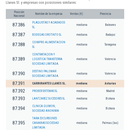
Llanes Sl. y empresas con posiciones similares:
Posición
Nombre de la empresa
Ventas (€)
Provincia
Nacional
PLAQUISTAS Y ACABADOS
87.386
mediana
Baleares
SL.
87.387
BODEGAS OROTINTO SL
mediana
Badajoz
COIMPRO ALIMENTACION
87.388
mediana
Tarragona
SL
CONTRATACION Y
87.389
LOGISTICA TRANSTERRA
mediana
Valencia
SOCIEDAD LIMITADA.
DESTINO PALOMAR
87.390
mediana
Valencia
SOCIEDAD LIMITADA.
87.391
CARBURANTES LLANES SL.
mediana
Asturias
87.392
PROBER SISTEMAS SL
mediana
Madrid
87.393
LANTZAREZ SUCESORES SL
mediana
Bizkaia
CLINICA GUIMON,
87.394
mediana
Bizkaia
SOCIEDAD ANONIMA
TARA EXCURSIONES
87.395
CANARIAS SOCIEDAD
mediana
Palmas (las)
LIMITADA.