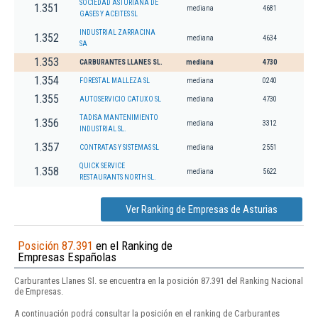
SOCIEDAD ASTURIANA DE
1.351
mediana
4681
GASES Y ACEITES SL
INDUSTRIAL ZARRACINA
1.352
mediana
4634
SA
1.353
CARBURANTES LLANES SL.
mediana
4730
1.354
FORESTAL MALLEZA SL
mediana
0240
1.355
AUTOSERVICIO CATUXO SL
mediana
4730
TADISA MANTENIMIENTO
1.356
mediana
3312
INDUSTRIAL SL.
1.357
CONTRATAS Y SISTEMAS SL
mediana
2551
QUICK SERVICE
1.358
mediana
5622
RESTAURANTS NORTH SL.
Ver Ranking de Empresas de Asturias
Posición 87.391
en el Ranking de
Empresas Españolas
Carburantes Llanes Sl. se encuentra en la posición 87.391 del Ranking Nacional
de Empresas.
A continuación podrá consultar la posición en el ranking de Carburantes