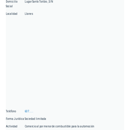
Domicilio
Lugar Santo Toribio , S/N
Social
Localidad
Llanes
Teléfono
637.....
Forma Jurídica
Sociedad limitada
Actividad
Comercio al por menor de combustible para la automoción