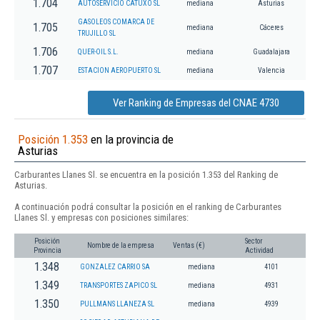
1.704
AUTOSERVICIO CATUXO SL
mediana
Asturias
GASOLEOS COMARCA DE
1.705
mediana
Cáceres
TRUJILLO SL
1.706
QUER-OIL S.L.
mediana
Guadalajara
1.707
ESTACION AEROPUERTO SL
mediana
Valencia
Ver Ranking de Empresas del CNAE 4730
Posición 1.353
en la provincia de
Asturias
Carburantes Llanes Sl. se encuentra en la posición 1.353 del Ranking de
Asturias.
A continuación podrá consultar la posición en el ranking de Carburantes
Llanes Sl. y empresas con posiciones similares:
Posición
Sector
Nombre de la empresa
Ventas (€)
Provincia
Actividad
1.348
GONZALEZ CARRIO SA
mediana
4101
1.349
TRANSPORTES ZAPICO SL
mediana
4931
1.350
PULLMANS LLANEZA SL
mediana
4939