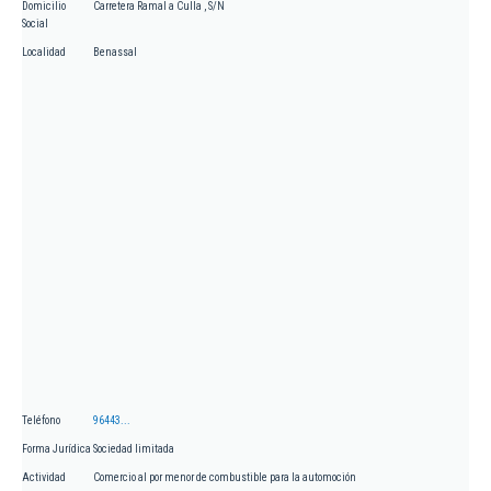
Domicilio
Carretera Ramal a Culla , S/N
Social
Localidad
Benassal
Teléfono
96443...
Forma Jurídica
Sociedad limitada
Actividad
Comercio al por menor de combustible para la automoción