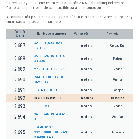
Carceller Royo Sl se encuentra en la posición 2.692 del Ranking del sector
Comercio al por menor de combustible para la automoción.
A continuación podrá consultar la posición en el ranking de Carceller Royo Sl y
empresas con posiciones similares:
Posición
Nombre de la empresa
Ventas (€)
Provincia
Sector
GAS SOLIS, SOCIEDAD
2.687
mediana
Ciudad Real
LIMITADA.
CARBURANTES PUERTO
2.688
mediana
Málaga
CHICO SL.
2.689
MADESE DISTRIBUCION SL
mediana
Madrid
ESTACION DE SERVICIO
2.690
mediana
Orense
CAMBEO SL
2.691
EE SS AUTOOIL S.L.
mediana
Badajoz
2.692
CARCELLER ROYO SL
mediana
Castellon
2.693
RUDIPEC SA
mediana
Madrid
CARBURANTES CARBAYIN
2.694
mediana
Asturias
SL
DISTRIBUCIO DE
2.695
COMBUSTIBLES GERMANS
mediana
Tarragona
CUARTIELLA SL