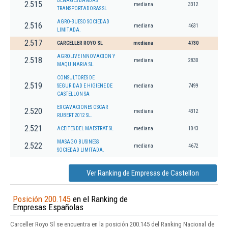
BENAGES BANDAS
2.515
mediana
3312
TRANSPORTADORAS SL
AGRO-BUESO SOCIEDAD
2.516
mediana
4631
LIMITADA.
2.517
CARCELLER ROYO SL
mediana
4730
AGROLIVE INNOVACION Y
2.518
mediana
2830
MAQUINARIA SL.
CONSULTORES DE
2.519
SEGURIDAD E HIGIENE DE
mediana
7499
CASTELLON SA
EXCAVACIONES OSCAR
2.520
mediana
4312
RUBERT 2012 SL.
2.521
ACEITES DEL MAESTRAT SL
mediana
1043
MASAGO BUSINESS
2.522
mediana
4672
SOCIEDAD LIMITADA.
Ver Ranking de Empresas de Castellon
Posición 200.145
en el Ranking de
Empresas Españolas
Carceller Royo Sl se encuentra en la posición 200.145 del Ranking Nacional de