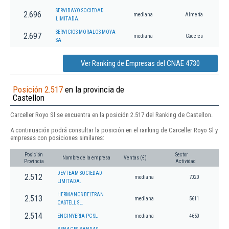
SERVIBAYO SOCIEDAD
2.696
mediana
Almería
LIMITADA.
SERVICIOS MORALOS MOYA
2.697
mediana
Cáceres
SA
Ver Ranking de Empresas del CNAE 4730
Posición 2.517
en la provincia de
Castellon
Carceller Royo Sl se encuentra en la posición 2.517 del Ranking de Castellon.
A continuación podrá consultar la posición en el ranking de Carceller Royo Sl y
empresas con posiciones similares:
Posición
Sector
Nombre de la empresa
Ventas (€)
Provincia
Actividad
DEVTEAM SOCIEDAD
2.512
mediana
7020
LIMITADA.
HERMANOS BELTRAN
2.513
mediana
5611
CASTELL SL.
2.514
ENGINYERIA PC SL
mediana
4650