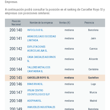
Empresas.
A continuación podrá consultar la posición en el ranking de Carceller Royo Sl y
empresas con posiciones similares:
Posición
Nombre de la empresa
Ventas (€)
Provincia
Nacional
200.140
INFOCLOUD SL.
mediana
Barcelona
ARIAS DELGADO SOCIEDAD
200.141
mediana
Jaén
LIMITADA.
EXPLOTACIONES
200.142
mediana
Cuenca
AGRICOLAS J&A SL.
CASA CASCALES ADORNOS
200.143
mediana
Alicante
SL
TALLERES METALICOS
200.144
mediana
Cantabria
CANTABRIA SL
200.145
CARCELLER ROYO SL
mediana
Castellon
200.146
BRAIS RIVAS SL.
mediana
Lugo
IPSUM CENTRO
200.147
mediana
Murcia
ODONTOLOGICO SLP.
200.148
ADEPINAR SL.
mediana
Madrid
INMUEBLES INDUSTRIALES
200.149
mediana
Barcelona