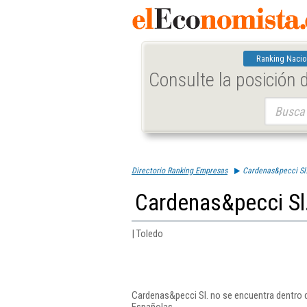
Ranking Nacio
Consulte la posición
Buscar:
Directorio Ranking Empresas
Cardenas&pecci Sl
Cardenas&pecci Sl
| Toledo
Cardenas&pecci Sl. no se encuentra dentro d
Españolas.