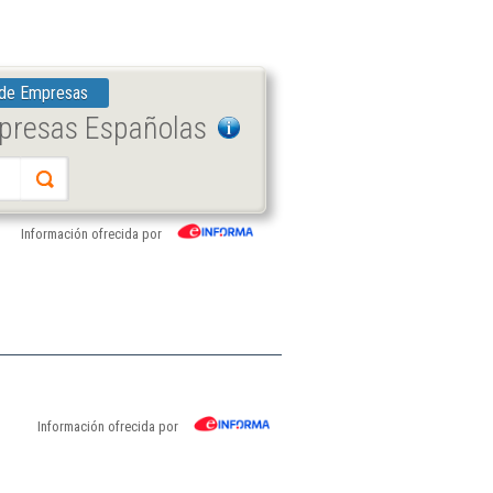
 de Empresas
mpresas Españolas
Información ofrecida por
Información ofrecida por