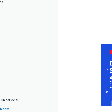
ina
a unipersonal
on.com