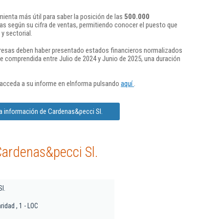
ienta más útil para saber la posición de las
500.000
s según su cifra de ventas, permitiendo conocer el puesto que
y sectorial.
presas deben haber presentado estados financieros normalizados
re comprendida entre Julio de 2024 y Junio de 2025, una duración
 acceda a su informe en eInforma pulsando
aquí
.
a información de Cardenas&pecci Sl.
Cardenas&pecci Sl.
l.
ridad , 1 - LOC