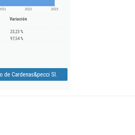
2021
2022
2023
Variación
23,23 %
97,54 %
o de Cardenas&pecci Sl.