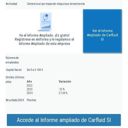
Actividad
Comercio al por mayor de máquinas herramienta
Ver el Informe
Ampliado de Carfluid
Ve el Informe Ampliado. ¡Es gratis!
Regístrese en eInforma y le regalamos el
Sl
Informe Ampliado de esta empresa
Número de
empleados
Capital Social
De 0 a 3.100 €
Ventas últimos
Año
Variación
años
2022
2023
-10 %
2024
27,44 %
Resultado 2024
Positivo
Accede al Informe ampliado de Carfluid Sl