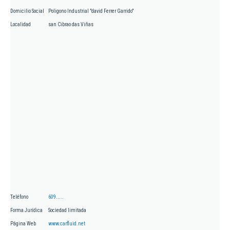
Domicilio Social
Poligono Industrial "david Ferrer Garrido"
Localidad
san Cibrao das Viñas
Teléfono
609.....
Forma Jurídica
Sociedad limitada
Página Web
www.carfluid.net