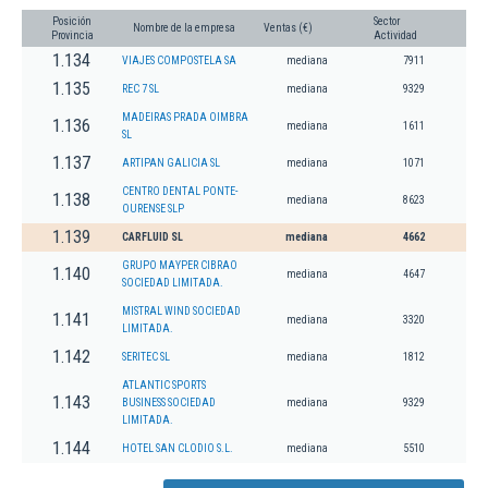
Posición
Sector
Nombre de la empresa
Ventas (€)
Provincia
Actividad
1.134
VIAJES COMPOSTELA SA
mediana
7911
1.135
REC 7 SL
mediana
9329
MADEIRAS PRADA OIMBRA
1.136
mediana
1611
SL
1.137
ARTIPAN GALICIA SL
mediana
1071
CENTRO DENTAL PONTE-
1.138
mediana
8623
OURENSE SLP
1.139
CARFLUID SL
mediana
4662
GRUPO MAYPER CIBRAO
1.140
mediana
4647
SOCIEDAD LIMITADA.
MISTRAL WIND SOCIEDAD
1.141
mediana
3320
LIMITADA.
1.142
SERITEC SL
mediana
1812
ATLANTIC SPORTS
1.143
BUSINESS SOCIEDAD
mediana
9329
LIMITADA.
1.144
HOTEL SAN CLODIO S.L.
mediana
5510