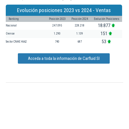
Evolución posiciones 2023 vs 2024 - Ventas
Ranking
Posición 2023
Posición 2024
Evolución Posiciones
18.877
Nacional
247.095
228.218
151
Orense
1.290
1.139
53
Sector CNAE 4662
740
687
Acceda a toda la información de Carfluid Sl