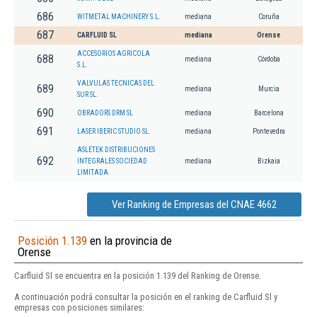
686
WITMETAL MACHINERY S.L.
mediana
Coruña
687
CARFLUID SL
mediana
Orense
ACCESORIOS AGRICOLA
688
mediana
Córdoba
S.L.
VALVULAS TECNICAS DEL
689
mediana
Murcia
SUR SL.
690
OBRADORS DRM SL
mediana
Barcelona
691
LASER IBERIC STUDIO SL.
mediana
Pontevedra
ASLETEK DISTRIBUCIONES
692
INTEGRALES SOCIEDAD
mediana
Bizkaia
LIMITADA.
Ver Ranking de Empresas del CNAE 4662
Posición 1.139
en la provincia de
Orense
Carfluid Sl se encuentra en la posición 1.139 del Ranking de Orense.
A continuación podrá consultar la posición en el ranking de Carfluid Sl y
empresas con posiciones similares: