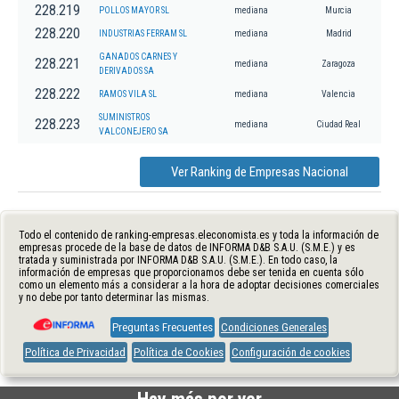
228.219
POLLOS MAYOR SL
mediana
Murcia
228.220
INDUSTRIAS FERRAM SL
mediana
Madrid
GANADOS CARNES Y
228.221
mediana
Zaragoza
DERIVADOS SA
228.222
RAMOS VILA SL
mediana
Valencia
SUMINISTROS
228.223
mediana
Ciudad Real
VALCONEJERO SA
Ver Ranking de Empresas Nacional
Todo el contenido de ranking-empresas.eleconomista.es y toda la información de
empresas procede de la base de datos de INFORMA D&B S.A.U. (S.M.E.) y es
tratada y suministrada por INFORMA D&B S.A.U. (S.M.E.). En todo caso, la
información de empresas que proporcionamos debe ser tenida en cuenta sólo
como un elemento más a considerar a la hora de adoptar decisiones comerciales
y no debe por tanto determinar las mismas.
Preguntas Frecuentes
Condiciones Generales
Política de Privacidad
Política de Cookies
Configuración de cookies