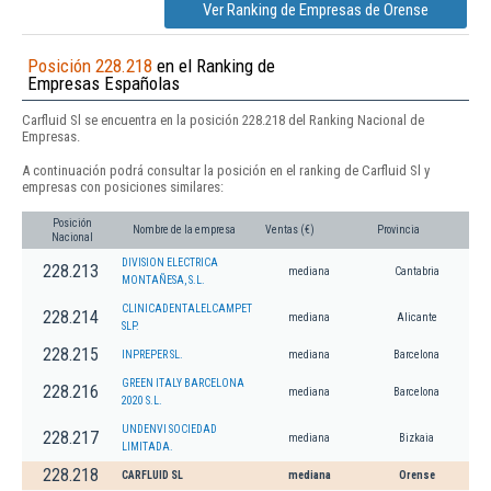
Ver Ranking de Empresas de Orense
Posición 228.218
en el Ranking de
Empresas Españolas
Carfluid Sl se encuentra en la posición 228.218 del Ranking Nacional de
Empresas.
A continuación podrá consultar la posición en el ranking de Carfluid Sl y
empresas con posiciones similares:
Posición
Nombre de la empresa
Ventas (€)
Provincia
Nacional
DIVISION ELECTRICA
228.213
mediana
Cantabria
MONTAÑESA, S.L.
CLINICADENTALELCAMPET
228.214
mediana
Alicante
SLP.
228.215
INPREPER SL.
mediana
Barcelona
GREEN ITALY BARCELONA
228.216
mediana
Barcelona
2020 S.L.
UNDENVI SOCIEDAD
228.217
mediana
Bizkaia
LIMITADA.
228.218
CARFLUID SL
mediana
Orense