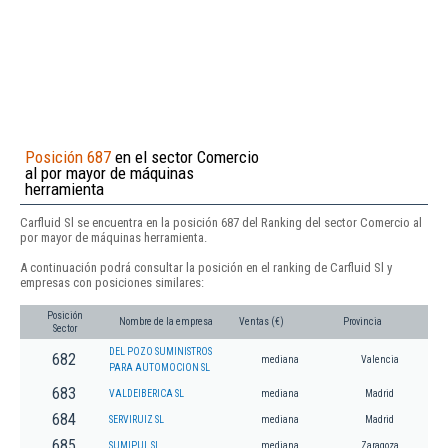
Posición 687
en el sector Comercio
al por mayor de máquinas
herramienta
Carfluid Sl se encuentra en la posición 687 del Ranking del sector Comercio al
por mayor de máquinas herramienta.
A continuación podrá consultar la posición en el ranking de Carfluid Sl y
empresas con posiciones similares:
Posición
Nombre de la empresa
Ventas (€)
Provincia
Sector
DEL POZO SUMINISTROS
682
mediana
Valencia
PARA AUTOMOCION SL
683
VALDEIBERICA SL
mediana
Madrid
684
SERVIRUIZ SL
mediana
Madrid
685
SUMIPUL SL
mediana
Zaragoza