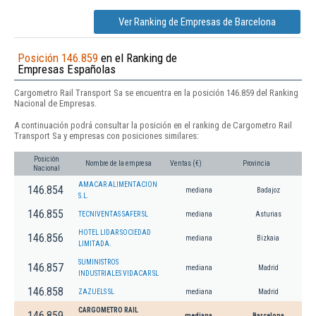
Ver Ranking de Empresas de Barcelona
Posición 146.859
en el Ranking de
Empresas Españolas
Cargometro Rail Transport Sa se encuentra en la posición 146.859 del Ranking
Nacional de Empresas.
A continuación podrá consultar la posición en el ranking de Cargometro Rail
Transport Sa y empresas con posiciones similares:
Posición
Nombre de la empresa
Ventas (€)
Provincia
Nacional
AMACAR ALIMENTACION
146.854
mediana
Badajoz
S.L.
146.855
TECNIVENTAS SAFER SL
mediana
Asturias
HOTEL LIDAR SOCIEDAD
146.856
mediana
Bizkaia
LIMITADA.
SUMINISTROS
146.857
mediana
Madrid
INDUSTRIALES VIDACAR SL
146.858
ZAZUELS SL
mediana
Madrid
CARGOMETRO RAIL
146.859
mediana
Barcelona