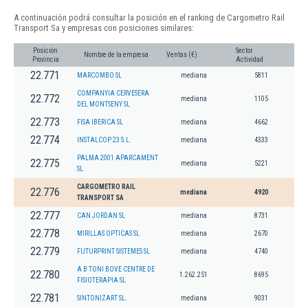
A continuación podrá consultar la posición en el ranking de Cargometro Rail
Transport Sa y empresas con posiciones similares:
Posición
Sector
Nombre de la empresa
Ventas (€)
Provincia
Actividad
22.771
MARCOMBO SL
mediana
5811
COMPANYIA CERVESERA
22.772
mediana
1105
DEL MONTSENY SL
22.773
FISA IBERICA SL
mediana
4662
22.774
INSTALCOP 23 S.L.
mediana
4333
PALMA 2001 APARCAMENT
22.775
mediana
5221
SL
CARGOMETRO RAIL
22.776
mediana
4920
TRANSPORT SA
22.777
CAN JORDAN SL
mediana
8731
22.778
MIRILLAS OPTICAS SL
mediana
2670
22.779
FUTURPRINT SISTEMES SL
mediana
4740
A B TONI BOVE CENTRE DE
22.780
1.262.251
8695
FISIOTERAPIA SL
22.781
SINTONIZART SL.
mediana
9031