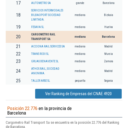
17
AUTOMETRO SA
grande
Barcelona
SERVICIOS INTERMODALES
18
BILBAOPORT SOCIEDAD
mediana
Bizkaia
LIMITADA.
19
FESAVA SL
mediana
Huelva
CARGOMETRO RAIL
20
mediana
Barcelona
TRANSPORT SA
21
ACCIONA RAIL SERVICES SA
mediana
Madrid
22
TRANS RODI SL
mediana
Murcia
23
GRUAS BENAVENTE SL
mediana
Zamora
ATHOS RAIL, SOCIEDAD
24
mediana
Madrid
ANONIMA.
25
TALLER ARSE SL
pequeña
Segovia
Ver Ranking de Empresas del CNAE 4920
Posición 22.776
en la provincia de
Barcelona
Cargometro Rail Transport Sa se encuentra en la posición 22.776 del Ranking
de Barcelona.