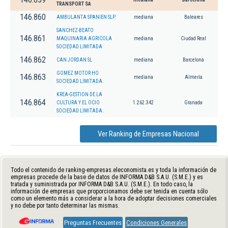
TRANSPORT SA
146.860
AMBULANTA SPANIEN SLP.
mediana
Baleares
SANCHEZ-BEATO
146.861
MAQUINARIA AGRICOLA
mediana
Ciudad Real
SOCIEDAD LIMITADA
146.862
CAN JORDAN SL
mediana
Barcelona
GOMEZ MOTOR HO
146.863
mediana
Almería
SOCIEDAD LIMITADA.
KREA-GESTION DE LA
146.864
CULTURA Y EL OCIO
1.262.342
Granada
SOCIEDAD LIMITADA.
Ver Ranking de Empresas Nacional
Todo el contenido de ranking-empresas.eleconomista.es y toda la información de
empresas procede de la base de datos de INFORMA D&B S.A.U. (S.M.E.) y es
tratada y suministrada por INFORMA D&B S.A.U. (S.M.E.). En todo caso, la
información de empresas que proporcionamos debe ser tenida en cuenta sólo
como un elemento más a considerar a la hora de adoptar decisiones comerciales
y no debe por tanto determinar las mismas.
Preguntas Frecuentes
Condiciones Generales