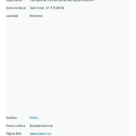
Objeto Social
Transporte de mercancías de todo tipo por ferrocarril
Domicilio Social
Calle Viriat , 47 - 9 PLANTA
Localidad
Barcelona
Teléfono
93366...
Forma Jurídica
Sociedad anónima
Página Web
www.captrain.es