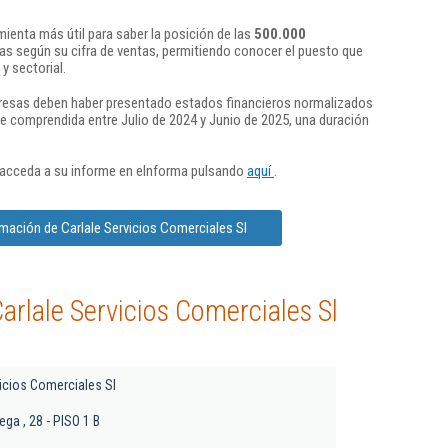
ienta más útil para saber la posición de las
500.000
s según su cifra de ventas, permitiendo conocer el puesto que
y sectorial.
presas deben haber presentado estados financieros normalizados
re comprendida entre Julio de 2024 y Junio de 2025, una duración
 acceda a su informe en eInforma pulsando
aquí
.
rmación de Carlale Servicios Comerciales Sl
arlale Servicios Comerciales Sl
vicios Comerciales Sl
ega , 28 - PISO 1 B