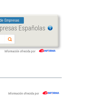
 de Empresas
mpresas Españolas
Información ofrecida por
Información ofrecida por