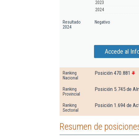
2023
2024
Resultado
Negativo
2024
Accede al Inf
Posición 470.881
Ranking
Nacional
Posición 5.745 de Al
Ranking
Provincial
Posición 1.694 de Act
Ranking
Sectorial
Resumen de posiciones 