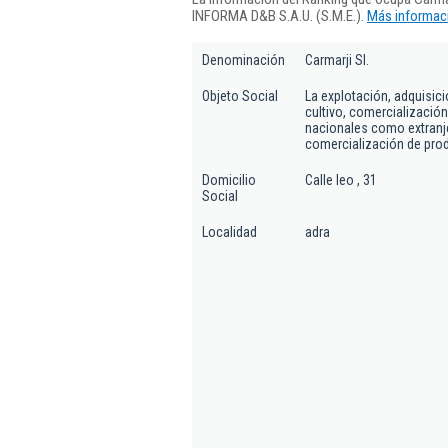
INFORMA D&B S.A.U. (S.M.E.).
Más informaci
Denominación
Carmarji Sl.
Objeto Social
La explotación, adquisici
cultivo, comercialización
nacionales como extranje
comercialización de prod
Domicilio
Calle leo , 31
Social
Localidad
adra