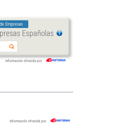
 de Empresas
mpresas Españolas
Información ofrecida por
Información ofrecida por