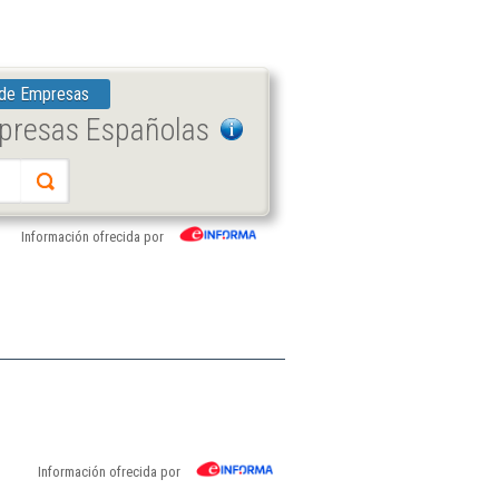
 de Empresas
mpresas Españolas
Información ofrecida por
Información ofrecida por