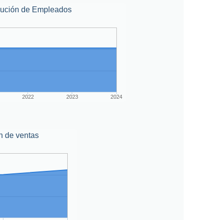
lución de Empleados
2022
2023
2024
n de ventas