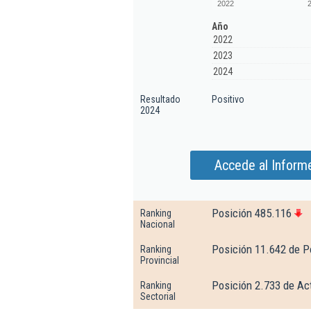
2022
Año
2022
2023
2024
Resultado
Positivo
2024
Accede al Inform
Posición 485.116
Ranking
Nacional
Posición 11.642 de P
Ranking
Provincial
Posición 2.733 de Ac
Ranking
Sectorial