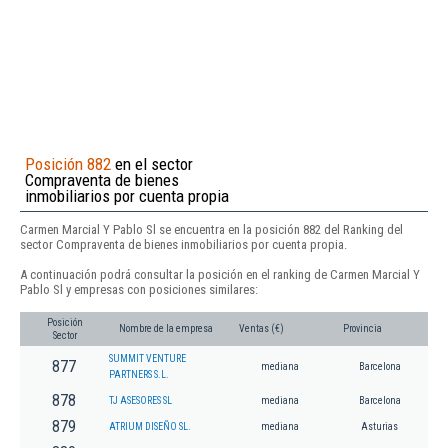
Posición 882
en el sector
Compraventa de bienes
inmobiliarios por cuenta propia
Carmen Marcial Y Pablo Sl se encuentra en la posición 882 del Ranking del
sector Compraventa de bienes inmobiliarios por cuenta propia.
A continuación podrá consultar la posición en el ranking de Carmen Marcial Y
Pablo Sl y empresas con posiciones similares:
Posición
Nombre de la empresa
Ventas (€)
Provincia
Sector
SUMMIT VENTURE
877
mediana
Barcelona
PARTNERS S.L.
878
TJ ASESORES SL
mediana
Barcelona
879
ATRIUM DISEÑO SL.
mediana
Asturias