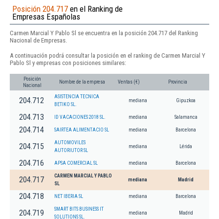
Posición 204.717
en el Ranking de
Empresas Españolas
Carmen Marcial Y Pablo Sl se encuentra en la posición 204.717 del Ranking
Nacional de Empresas.
A continuación podrá consultar la posición en el ranking de Carmen Marcial Y
Pablo Sl y empresas con posiciones similares:
Posición
Nombre de la empresa
Ventas (€)
Provincia
Nacional
ASISTENCIA TECNICA
204.712
mediana
Gipuzkoa
BETIKO SL.
204.713
ID VACACIONES 2018 SL.
mediana
Salamanca
204.714
SAIRTEA ALIMENTACIO SL
mediana
Barcelona
AUTOMOVILES
204.715
mediana
Lérida
AUTORIUTOR SL
204.716
APSA COMERCIAL SL
mediana
Barcelona
CARMEN MARCIAL Y PABLO
204.717
mediana
Madrid
SL
204.718
NET IBERIA SL
mediana
Barcelona
SMART BITS BUSINESS IT
204.719
mediana
Madrid
SOLUTIONS SL.