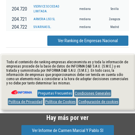
VSERVICE SOCIEDAD
204.720
mediana
Sevilla
LIMITADA.
204.721
ARMERIA LISO SL
mediana
Zaragoza
204.722
SIVARINAS SL.
mediana
Madrid
Ver Ranking de Empresas Nacional
Todo el contenido de ranking-empresas.eleconomista.es y toda la información de
empresas procede de la base de datos de INFORMA D&B S.A.U. (S.M.E.) y es
tratada y suministrada por INFORMA D&B S.A.U. (S.M.E.). En todo caso, la
información de empresas que proporcionamos debe ser tenida en cuenta sólo
como un elemento más a considerar a la hora de adoptar decisiones comerciales
y no debe por tanto determinar las mismas.
Preguntas Frecuentes
Condiciones Generales
Política de Privacidad
Política de Cookies
Configuración de cookies
Hay más por ver
Ver Informe de Carmen Marcial Y Pablo Sl