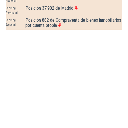
Nacional
Posición 37.902 de Madrid
Ranking
Provincial
Posición 882 de Compraventa de bienes inmobiliarios
Ranking
por cuenta propia
Sectorial