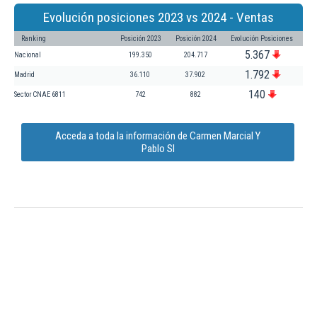
Evolución posiciones 2023 vs 2024 - Ventas
Ranking
Posición 2023
Posición 2024
Evolución Posiciones
5.367
Nacional
199.350
204.717
1.792
Madrid
36.110
37.902
140
Sector CNAE 6811
742
882
Acceda a toda la información de Carmen Marcial Y
Pablo Sl