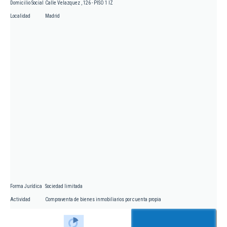
Domicilio Social
Calle Velazquez , 126 - PISO 1 IZ
Localidad
Madrid
Forma Jurídica
Sociedad limitada
Actividad
Compraventa de bienes inmobiliarios por cuenta propia