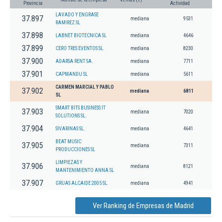
Provincia
Actividad
LAVADO Y ENGRASE
37.897
mediana
9531
RAMIREZ SL
37.898
LABNET BIOTECNICA SL
mediana
4646
37.899
CERO TRES EVENTOS SL.
mediana
8230
37.900
ADARSA RENT SA.
mediana
7711
37.901
CAPMANDU SL
mediana
5611
CARMEN MARCIAL Y PABLO
37.902
mediana
6811
SL
SMART BITS BUSINESS IT
37.903
mediana
7020
SOLUTIONS SL.
37.904
SIVARINAS SL.
mediana
4641
BEAT MUSIC
37.905
mediana
7311
PRODUCCIONES SL
LIMPIEZAS Y
37.906
mediana
8121
MANTENIMIENTO ANNA SL
37.907
GRUAS ALCAIDE 2005 SL.
mediana
4941
Ver Ranking de Empresas de Madrid