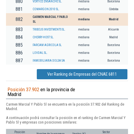
880
VERTICE ENSANCHE SL.
mediana
Barcelona
881
COMARGON 2010 SL.
mediana
Córdoba
CARMEN MARCIAL Y PABLO
882
mediana
Madrid
SL
883
TRIBEUS INVESTMENTS SL.
mediana
Alicante
884
CHERRY-HOST SL.
mediana
Madrid
885
FARCAM AGRICOLA SL
mediana
Barcelona
886
LOVDAL SL.
mediana
Barcelona
887
INMOBILIARIA DOLSA SA
mediana
Barcelona
Ver Ranking de Empresas del CNAE 6811
Posición 37.902
en la provincia de
Madrid
Carmen Marcial Y Pablo Sl se encuentra en la posición 37.902 del Ranking de
Madrid.
A continuación podrá consultar la posición en el ranking de Carmen Marcial Y
Pablo Sl y empresas con posiciones similares:
Posición
Sector
Nombre de la empresa
Ventas (€)