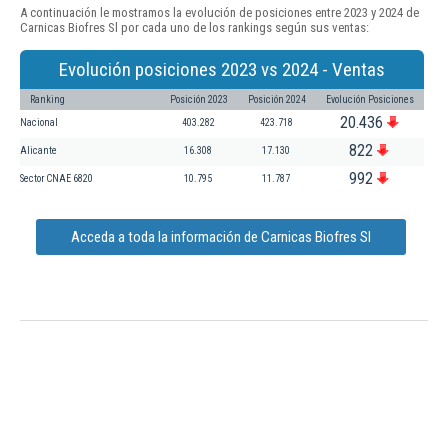
A continuación le mostramos la evolución de posiciones entre 2023 y 2024 de
Carnicas Biofres Sl por cada uno de los rankings según sus ventas:
Evolución posiciones 2023 vs 2024 - Ventas
Ranking
Posición 2023
Posición 2024
Evolución Posiciones
20.436
Nacional
403.282
423.718
822
Alicante
16.308
17.130
992
Sector CNAE 6820
10.795
11.787
Acceda a toda la información de Carnicas Biofres Sl