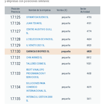
y empresas con posiciones similares:
Posición
Sector
Nombre de la empresa
Ventas (€)
Provincia
Actividad
17.125
OFIMATICA BUENO SL
pequeña
4755
17.126
JUAN TEVAR SL
pequeña
4101
CENTRO AUDITIVO GUILL
17.127
pequeña
4774
SL.
17.128
LC SELECCION DE VINOS SL.
pequeña
4634
17.129
IL VENETO 2021 SL.
pequeña
6920
17.130
CARNICAS BIOFRES SL
pequeña
6820
17.131
CHM ARIMED SL
pequeña
0812
17.132
TALLERES COSME SL
pequeña
9531
RSOFT VINALOPO
17.133
PROGRAMACION Y
pequeña
4650
SERVICIOS SL
SOLUCIONES PARA
17.134
COMERCIO
pequeña
4619
INTERNACIONAL SL.
INTERAZUL GESTION 2000
17.135
pequeña
5611
SL