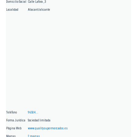
Domicilio Social
Calle Lafora , 3
Localidad
Alacant/alicante
Teléfono
96504...
Forma Jurídica
Sociedad limitada
Página Web
www.qualitysupermercados.es
Marcas
2 marcas