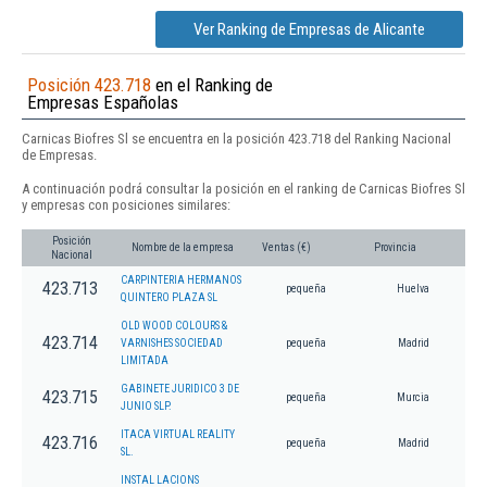
Ver Ranking de Empresas de Alicante
Posición 423.718
en el Ranking de
Empresas Españolas
Carnicas Biofres Sl se encuentra en la posición 423.718 del Ranking Nacional
de Empresas.
A continuación podrá consultar la posición en el ranking de Carnicas Biofres Sl
y empresas con posiciones similares:
Posición
Nombre de la empresa
Ventas (€)
Provincia
Nacional
CARPINTERIA HERMANOS
423.713
pequeña
Huelva
QUINTERO PLAZA SL
OLD WOOD COLOURS &
423.714
VARNISHES SOCIEDAD
pequeña
Madrid
LIMITADA
GABINETE JURIDICO 3 DE
423.715
pequeña
Murcia
JUNIO SLP.
ITACA VIRTUAL REALITY
423.716
pequeña
Madrid
SL.
INSTAL LACIONS