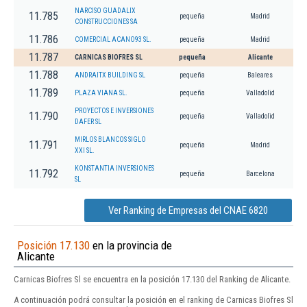
NARCISO GUADALIX
11.785
pequeña
Madrid
CONSTRUCCIONES SA
11.786
COMERCIAL ACANO93 SL.
pequeña
Madrid
11.787
CARNICAS BIOFRES SL
pequeña
Alicante
11.788
ANDRAITX BUILDING SL
pequeña
Baleares
11.789
PLAZA VIANA SL.
pequeña
Valladolid
PROYECTOS E INVERSIONES
11.790
pequeña
Valladolid
DAFER SL
MIRLOS BLANCOS SIGLO
11.791
pequeña
Madrid
XXI SL.
KONSTANTIA INVERSIONES
11.792
pequeña
Barcelona
SL
Ver Ranking de Empresas del CNAE 6820
Posición 17.130
en la provincia de
Alicante
Carnicas Biofres Sl se encuentra en la posición 17.130 del Ranking de Alicante.
A continuación podrá consultar la posición en el ranking de Carnicas Biofres Sl