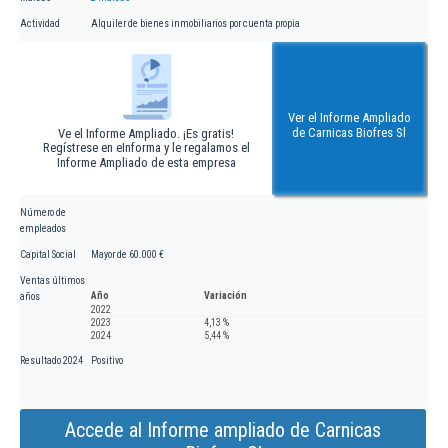
Actividad
Alquiler de bienes inmobiliarios por cuenta propia
Ver el Informe Ampliado
de Carnicas Biofres Sl
Ve el Informe Ampliado. ¡Es gratis!
Regístrese en eInforma y le regalamos el
Informe Ampliado de esta empresa
Número de
empleados
Capital Social
Mayor de 60.000 €
Ventas últimos
Año
Variación
años
2022
2023
4,13 %
2024
5,44 %
Resultado 2024
Positivo
Accede al Informe ampliado de Carnicas