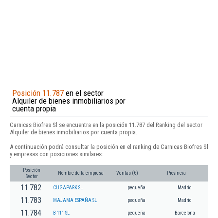
Posición 11.787
en el sector
Alquiler de bienes inmobiliarios por
cuenta propia
Carnicas Biofres Sl se encuentra en la posición 11.787 del Ranking del sector
Alquiler de bienes inmobiliarios por cuenta propia.
A continuación podrá consultar la posición en el ranking de Carnicas Biofres Sl
y empresas con posiciones similares:
Posición
Nombre de la empresa
Ventas (€)
Provincia
Sector
11.782
CUGAPARK SL
pequeña
Madrid
11.783
MAJAMA ESPAÑA SL
pequeña
Madrid
11.784
B 111 SL
pequeña
Barcelona