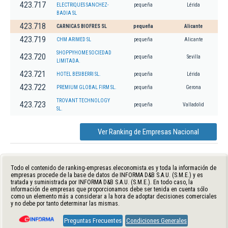
423.717
ELECTRIQUES SANCHEZ-
pequeña
Lérida
BADIA SL
423.718
CARNICAS BIOFRES SL
pequeña
Alicante
423.719
CHM ARIMED SL
pequeña
Alicante
SHOPPYHOME SOCIEDAD
423.720
pequeña
Sevilla
LIMITADA.
423.721
HOTEL BESIBERRI SL.
pequeña
Lérida
423.722
PREMIUM GLOBAL FIRM SL.
pequeña
Gerona
TROVANT TECHNOLOGY
423.723
pequeña
Valladolid
SL.
Ver Ranking de Empresas Nacional
Todo el contenido de ranking-empresas.eleconomista.es y toda la información de
empresas procede de la base de datos de INFORMA D&B S.A.U. (S.M.E.) y es
tratada y suministrada por INFORMA D&B S.A.U. (S.M.E.). En todo caso, la
información de empresas que proporcionamos debe ser tenida en cuenta sólo
como un elemento más a considerar a la hora de adoptar decisiones comerciales
y no debe por tanto determinar las mismas.
Preguntas Frecuentes
Condiciones Generales