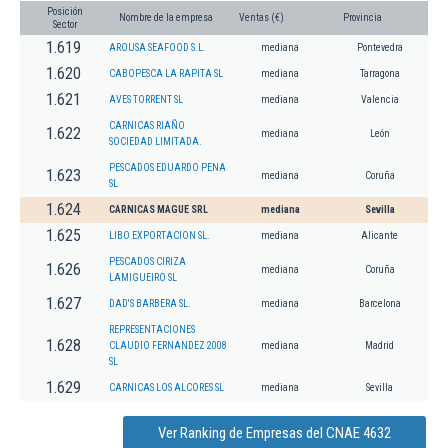
Posición
Nombre de la empresa
Ventas (€)
Provincia
Sector
1.619
AROUSA SEAFOOD S.L.
mediana
Pontevedra
1.620
CABOPESCA LA RAPITA SL
mediana
Tarragona
1.621
AVES TORRENT SL
mediana
Valencia
CARNICAS RIAÑO
1.622
mediana
León
SOCIEDAD LIMITADA.
PESCADOS EDUARDO PENA
1.623
mediana
Coruña
SL
1.624
CARNICAS MAGUE SRL
mediana
Sevilla
1.625
LIBO EXPORTACION SL.
mediana
Alicante
PESCADOS CIRIZA
1.626
mediana
Coruña
LAMIGUEIRO SL
1.627
DAD'S BARBERA SL.
mediana
Barcelona
REPRESENTACIONES
1.628
CLAUDIO FERNANDEZ 2008
mediana
Madrid
SL
1.629
CARNICAS LOS ALCORES SL
mediana
Sevilla
Ver Ranking de Empresas del CNAE 4632