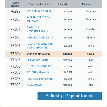
Posición
Nombre de la empresa
Ventas (€)
Provincia
Nacional
76.999
JOSEP ORRIOLS RIERA SA
mediana
Barcelona
BACK STAGE ESTETICA Y
77.000
mediana
Barcelona
BELLEZA SL
ECOTOLOSA
77.001
mediana
Gipuzkoa
MEDIOAMBIENTAL SL
77.002
MATADERO ORIHUELA, SA
mediana
Alicante
FOCUS ON YOUR TARGET
77.003
mediana
Madrid
MEDIA COMPANY SL.
77.004
CARNICAS MAGUE SRL
mediana
Sevilla
77.005
HERNANDO Y DUEÑA SL
mediana
Soria
77.006
FLUZO TECHNOLOGIES SL.
mediana
Madrid
77.007
VIAJES HIMALAYA SA
2.885.469
Madrid
77.008
PIZARRAS BERNARDOS SL.
mediana
Madrid
77.009
VILLALLOZA SL
mediana
Teruel
Ver Ranking de Empresas Nacional