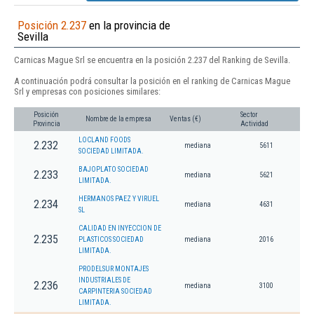
Posición 2.237
en la provincia de
Sevilla
Carnicas Mague Srl se encuentra en la posición 2.237 del Ranking de Sevilla.
A continuación podrá consultar la posición en el ranking de Carnicas Mague
Srl y empresas con posiciones similares:
Posición
Sector
Nombre de la empresa
Ventas (€)
Provincia
Actividad
LOCLAND FOODS
2.232
mediana
5611
SOCIEDAD LIMITADA.
BAJOPLATO SOCIEDAD
2.233
mediana
5621
LIMITADA.
HERMANOS PAEZ Y VIRUEL
2.234
mediana
4631
SL
CALIDAD EN INYECCION DE
2.235
PLASTICOS SOCIEDAD
mediana
2016
LIMITADA.
PRODELSUR MONTAJES
INDUSTRIALES DE
2.236
mediana
3100
CARPINTERIA SOCIEDAD
LIMITADA.