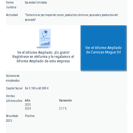
Forma
Sociedad limitada
Jurídica
Actividad
"Comercio al por mayor de carne, productos cárnicos; pescado y productos del
pescado"
Ver el Informe Ampliado
de Carnicas Mague Srl
Ve el Informe Ampliado. ¡Es gratis!
Regístrese en eInforma y le regalamos el
Informe Ampliado de esta empresa
Número de
empleados
Capital Social
De 3.100 a 60.000 €
Ventas
Año
Variación
últimos años
2023
2024
3,11 %
Resultado
Positivo
2025