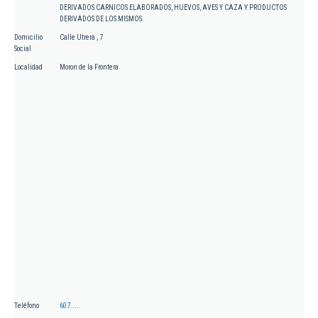
DERIVADOS CARNICOS ELABORADOS, HUEVOS, AVES Y CAZA Y PRODUCTOS
DERIVADOS DE LOS MISMOS.
Domicilio
Calle Utrera , 7
Social
Localidad
Moron de la Frontera
Teléfono
607.....