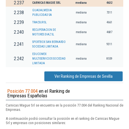
2.237
CARNICAS MAGUE SRL
mediana
4632
GUADALMEDIA
2.238
mediana
7311
PUBLICIDAD SA
2.239
TRACSUR SL
mediana
4661
RECUPERACION DE
2.240
mediana
4687
MOTORES DIAZ SL
SPORTBOX SAN BERNARDO
2.241
mediana
9311
SOCIEDAD LIMITADA.
EDUCOMEX
2.242
MULTISERVICIOS SOCIEDAD
mediana
8559
LIMITADA
Ver Ranking de Empresas de Sevilla
Posición 77.004
en el Ranking de
Empresas Españolas
Carnicas Mague Srl se encuentra en la posición 77.004 del Ranking Nacional de
Empresas.
A continuación podrá consultar la posición en el ranking de Carnicas Mague
Srl y empresas con posiciones similares: