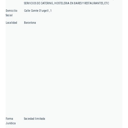
SERVICIOS DE CATERING, HOSTELERIA EN BARES Y RESTAURANTES, ETC
Domicilio
Calle Comte D'urgell , 1
Social
Localidad
Barcelona
Forma
Sociedad limitada
Jurídica