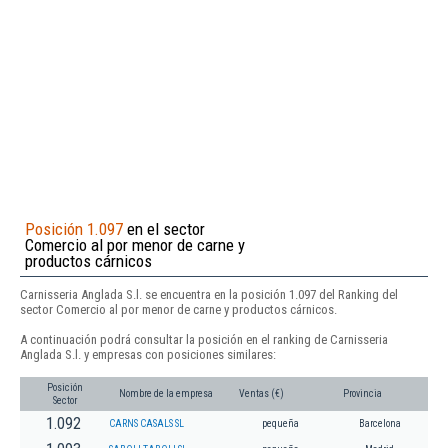
Posición 1.097
en el sector
Comercio al por menor de carne y
productos cárnicos
Carnisseria Anglada S.l. se encuentra en la posición 1.097 del Ranking del
sector Comercio al por menor de carne y productos cárnicos.
A continuación podrá consultar la posición en el ranking de Carnisseria
Anglada S.l. y empresas con posiciones similares:
Posición
Nombre de la empresa
Ventas (€)
Provincia
Sector
1.092
CARNS CASALS SL
pequeña
Barcelona