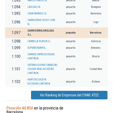
1.093
SABOLI-TABOLI SL
pequeña
Madrid
1.094
LAGUALI SL
pequeña
Tarragona
1.095
CASA MARISOL SL
pequeña
Barcelona
CARNICERIA CHUS Y JOSE
1.096
pequeña
Lugo
SL.
CARNISSERIA ANGLADA
1.097
pequeña
Barcelona
S.L.
1.098
CARNS LA PLATJA S.L.
pequeña
Valencia
1.099
SUPERSONSAR SL.
pequeña
Baleares
CARNES ORPRI SOCIEDAD
1.100
pequeña
Murcia
LIMITADA.
DISTRIBUCIONES CARNICAS
1.101
CIUDAD REAL SOCIEDAD
pequeña
Ciudad Real
LIMITADA.
KARTORZUR 2018
1.102
pequeña
Bizkaia
SOCIEDAD LIMITADA.
Ver Ranking de Empresas del CNAE 4722
Posición 44.850
en la provincia de
Barcelona