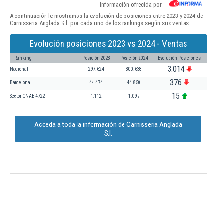
Información ofrecida por
A continuación le mostramos la evolución de posiciones entre 2023 y 2024 de
Carnisseria Anglada S.l. por cada uno de los rankings según sus ventas:
Evolución posiciones 2023 vs 2024 - Ventas
Ranking
Posición 2023
Posición 2024
Evolución Posiciones
3.014
Nacional
297.624
300.638
376
Barcelona
44.474
44.850
15
Sector CNAE 4722
1.112
1.097
Acceda a toda la información de Carnisseria Anglada
S.l.