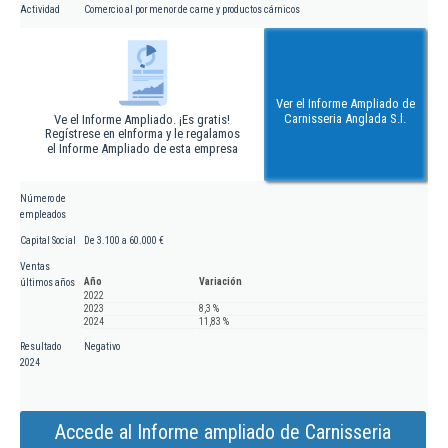
Actividad
Comercio al por menor de carne y productos cárnicos
Ver el Informe Ampliado de
Carnisseria Anglada S.l.
Ve el Informe Ampliado. ¡Es gratis!
Regístrese en eInforma y le regalamos
el Informe Ampliado de esta empresa
Número de
empleados
Capital Social
De 3.100 a 60.000 €
Ventas
Año
Variación
últimos años
2022
2023
8,3 %
2024
11,83 %
Resultado
Negativo
2024
Accede al Informe ampliado de Carnisseria