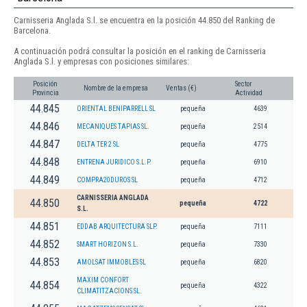
Carnisseria Anglada S.l. se encuentra en la posición 44.850 del Ranking de
Barcelona.
A continuación podrá consultar la posición en el ranking de Carnisseria
Anglada S.l. y empresas con posiciones similares:
Posición
Sector
Nombre de la empresa
Ventas (€)
Provincia
Actividad
44.845
ORIENTAL BENIPARRELL SL
pequeña
4639
44.846
MECANIQUES TAPIAS SL.
pequeña
2514
44.847
DELTA TER 2 SL
pequeña
4775
44.848
ENTRENA JURIDICO S.L.P.
pequeña
6910
44.849
COMPRA20DUROS SL
pequeña
4712
CARNISSERIA ANGLADA
44.850
pequeña
4722
S.L.
44.851
EDDAB ARQUITECTURA SLP.
pequeña
7111
44.852
SMART HORIZON S.L.
pequeña
7330
44.853
AMOLSAT IMMOBLES SL
pequeña
6820
MAXIM CONFORT
44.854
pequeña
4322
CLIMATITZACIONS SL.