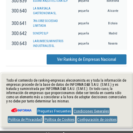
300.639
EDDAB ARQUITECTURA SLP.
pequeña
Barcelona
LA MAR SALA
300.640
pequeña
Alicante
GASTRONOMIA SL.
786 ORSE SOCIEDAD
300.641
pequeña
Bizkaia
LIMITADA
300.642
SONEPE SLP
pequeña
Madrid
LARUMBE SUMINISTROS
300.643
pequeña
Navarra
INDUSTRIALES SL.
Ver Ranking de Empresas Nacional
Todo el contenido de ranking-empresas.eleconomista.es y toda la información de
empresas procede de la base de datos de INFORMA D&B S.A.U. (S.M.E.) y es
tratada y suministrada por INFORMA D&B S.A.U. (S.M.E.). En todo caso, la
información de empresas que proporcionamos debe ser tenida en cuenta sólo
como un elemento más a considerar a la hora de adoptar decisiones comerciales
y no debe por tanto determinar las mismas.
Preguntas Frecuentes
Condiciones Generales
Política de Privacidad
Política de Cookies
Configuración de cookies