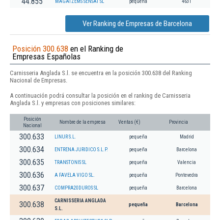
44.855
MAGATZEMS SENSAT SL
pequeña
4631
Ver Ranking de Empresas de Barcelona
Posición 300.638
en el Ranking de
Empresas Españolas
Carnisseria Anglada S.l. se encuentra en la posición 300.638 del Ranking
Nacional de Empresas.
A continuación podrá consultar la posición en el ranking de Carnisseria
Anglada S.l. y empresas con posiciones similares:
Posición
Nombre de la empresa
Ventas (€)
Provincia
Nacional
300.633
LINUR S.L.
pequeña
Madrid
300.634
ENTRENA JURIDICO S.L.P.
pequeña
Barcelona
300.635
TRANSTONIS SL
pequeña
Valencia
300.636
A FAVELA VIGO SL.
pequeña
Pontevedra
300.637
COMPRA20DUROS SL
pequeña
Barcelona
CARNISSERIA ANGLADA
300.638
pequeña
Barcelona
S.L.