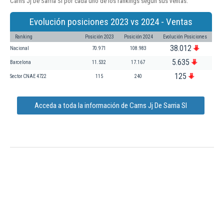
Carns Jj De Sarria Sl por cada uno de los rankings según sus ventas:
Evolución posiciones 2023 vs 2024 - Ventas
Ranking
Posición 2023
Posición 2024
Evolución Posiciones
38.012
Nacional
70.971
108.983
5.635
Barcelona
11.532
17.167
125
Sector CNAE 4722
115
240
Acceda a toda la información de Carns Jj De Sarria Sl