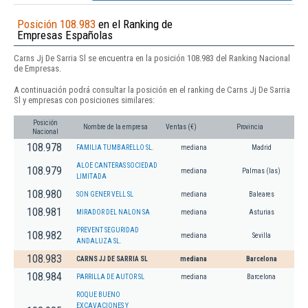
Posición 108.983
en el Ranking de
Empresas Españolas
Carns Jj De Sarria Sl se encuentra en la posición 108.983 del Ranking Nacional
de Empresas.
A continuación podrá consultar la posición en el ranking de Carns Jj De Sarria
Sl y empresas con posiciones similares:
Posición
Nombre de la empresa
Ventas (€)
Provincia
Nacional
108.978
FAMILIA TUMBARELLO SL.
mediana
Madrid
ALOE CANTERAS SOCIEDAD
108.979
mediana
Palmas (las)
LIMITADA
108.980
SON GENER VELL SL
mediana
Baleares
108.981
MIRADOR DEL NALON SA
mediana
Asturias
PREVENT SEGURIDAD
108.982
mediana
Sevilla
ANDALUZA SL.
108.983
CARNS JJ DE SARRIA SL
mediana
Barcelona
108.984
PARRILLA DE AUTOR SL
mediana
Barcelona
ROQUE BUENO
EXCAVACIONES Y