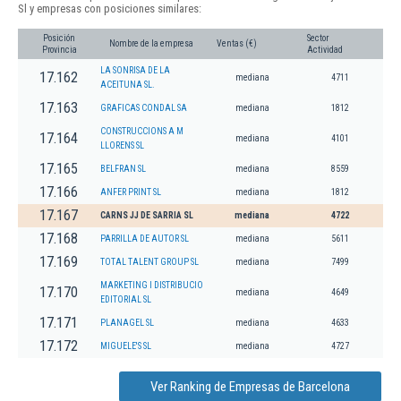
Sl y empresas con posiciones similares:
Posición
Sector
Nombre de la empresa
Ventas (€)
Provincia
Actividad
LA SONRISA DE LA
17.162
mediana
4711
ACEITUNA SL.
17.163
GRAFICAS CONDAL SA
mediana
1812
CONSTRUCCIONS A M
17.164
mediana
4101
LLORENS SL
17.165
BELFRAN SL
mediana
8559
17.166
ANFER PRINT SL
mediana
1812
17.167
CARNS JJ DE SARRIA SL
mediana
4722
17.168
PARRILLA DE AUTOR SL
mediana
5611
17.169
TOTAL TALENT GROUP SL
mediana
7499
MARKETING I DISTRIBUCIO
17.170
mediana
4649
EDITORIAL SL
17.171
PLANAGEL SL
mediana
4633
17.172
MIGUELE'S SL
mediana
4727
Ver Ranking de Empresas de Barcelona