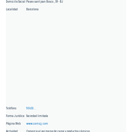
Domicilio Social
Paseo sant joan Bosco , 59 - BJ
Localidad
Barcelona
Teléfono
93653...
Forma Jurídica
Sociedad limitada
Página Web
www.carnsjj.com
Actividad
Comercio al por menor de carne y productos cárnicos