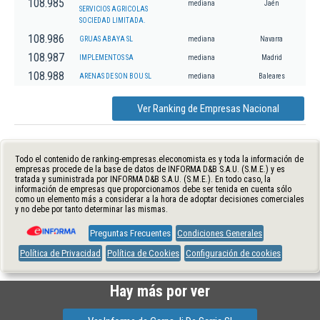
108.985
mediana
Jaén
SERVICIOS AGRICOLAS
SOCIEDAD LIMITADA.
108.986
GRUAS ABAYA SL
mediana
Navarra
108.987
IMPLEMENTOS SA
mediana
Madrid
108.988
ARENAS DE SON BOU SL
mediana
Baleares
Ver Ranking de Empresas Nacional
Todo el contenido de ranking-empresas.eleconomista.es y toda la información de
empresas procede de la base de datos de INFORMA D&B S.A.U. (S.M.E.) y es
tratada y suministrada por INFORMA D&B S.A.U. (S.M.E.). En todo caso, la
información de empresas que proporcionamos debe ser tenida en cuenta sólo
como un elemento más a considerar a la hora de adoptar decisiones comerciales
y no debe por tanto determinar las mismas.
Preguntas Frecuentes
Condiciones Generales
Política de Privacidad
Política de Cookies
Configuración de cookies
Hay más por ver