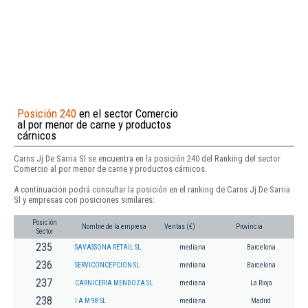
Posición 240
en el sector Comercio
al por menor de carne y productos
cárnicos
Carns Jj De Sarria Sl se encuentra en la posición 240 del Ranking del sector
Comercio al por menor de carne y productos cárnicos.
A continuación podrá consultar la posición en el ranking de Carns Jj De Sarria
Sl y empresas con posiciones similares:
Posición
Nombre de la empresa
Ventas (€)
Provincia
Sector
235
SAVASSONA RETAIL SL.
mediana
Barcelona
236
SERVICONCEPCION SL
mediana
Barcelona
237
CARNICERIA MENDOZA SL
mediana
La Rioja
238
I A M 98 SL
mediana
Madrid