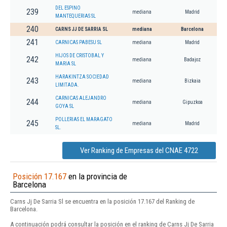
DEL ESPINO
239
mediana
Madrid
MANTEQUERIAS SL
240
CARNS JJ DE SARRIA SL
mediana
Barcelona
241
CARNICAS PABESU SL
mediana
Madrid
HIJOS DE CRISTOBAL Y
242
mediana
Badajoz
MARIA SL
HARAKINTZA SOCIEDAD
243
mediana
Bizkaia
LIMITADA.
CARNICAS ALEJANDRO
244
mediana
Gipuzkoa
GOYA SL
POLLERIAS EL MARAGATO
245
mediana
Madrid
SL.
Ver Ranking de Empresas del CNAE 4722
Posición 17.167
en la provincia de
Barcelona
Carns Jj De Sarria Sl se encuentra en la posición 17.167 del Ranking de
Barcelona.
A continuación podrá consultar la posición en el ranking de Carns Jj De Sarria