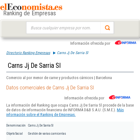
Ranking de Empresas
Buscar:
Información ofrecida por
Directorio Ranking Empresas
Carns Jj De Sarria Sl
Carns Jj De Sarria Sl
Comercio al por menor de carne y productos cárnicos | Barcelona
Datos comerciales de Carns Jj De Sarria Sl
Información ofrecida por
La información del Ranking que ocupa Carns Jj De Sarria Sl procede de la base
de datos de información financiera de INFORMA D&B S.A.U. (S.M.E.).
Más
información sobre el Ranking de Empresas.
Denominación
Carns Jj De Sarria Sl
Objeto Social
Gestión de varias carnicerías