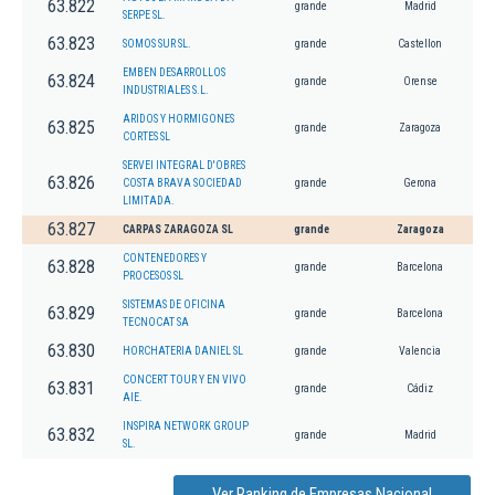
63.822
grande
Madrid
SERPE SL.
63.823
SOMOS SUR SL.
grande
Castellon
EMBEN DESARROLLOS
63.824
grande
Orense
INDUSTRIALES S.L.
ARIDOS Y HORMIGONES
63.825
grande
Zaragoza
CORTES SL
SERVEI INTEGRAL D'OBRES
63.826
COSTA BRAVA SOCIEDAD
grande
Gerona
LIMITADA.
63.827
CARPAS ZARAGOZA SL
grande
Zaragoza
CONTENEDORES Y
63.828
grande
Barcelona
PROCESOS SL
SISTEMAS DE OFICINA
63.829
grande
Barcelona
TECNOCAT SA
63.830
HORCHATERIA DANIEL SL
grande
Valencia
CONCERT TOUR Y EN VIVO
63.831
grande
Cádiz
AIE.
INSPIRA NETWORK GROUP
63.832
grande
Madrid
SL.
Ver Ranking de Empresas Nacional