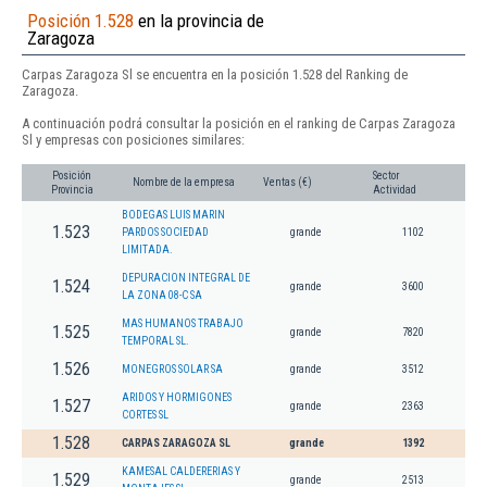
Posición 1.528
en la provincia de
Zaragoza
Carpas Zaragoza Sl se encuentra en la posición 1.528 del Ranking de
Zaragoza.
A continuación podrá consultar la posición en el ranking de Carpas Zaragoza
Sl y empresas con posiciones similares:
Posición
Sector
Nombre de la empresa
Ventas (€)
Provincia
Actividad
BODEGAS LUIS MARIN
1.523
PARDOS SOCIEDAD
grande
1102
LIMITADA.
DEPURACION INTEGRAL DE
1.524
grande
3600
LA ZONA 08-C SA
MAS HUMANOS TRABAJO
1.525
grande
7820
TEMPORAL SL.
1.526
MONEGROS SOLAR SA
grande
3512
ARIDOS Y HORMIGONES
1.527
grande
2363
CORTES SL
1.528
CARPAS ZARAGOZA SL
grande
1392
KAMESAL CALDERERIAS Y
1.529
grande
2513