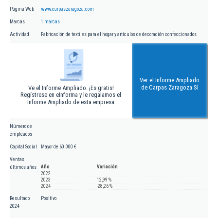
Página Web
www.carpaszaragoza.com
Marcas
1 marcas
Actividad
Fabricación de textiles para el hogar y artículos de decoración confeccionados
Ver el Informe Ampliado
de Carpas Zaragoza Sl
Ve el Informe Ampliado. ¡Es gratis!
Regístrese en eInforma y le regalamos el
Informe Ampliado de esta empresa
Número de
empleados
Capital Social
Mayor de 60.000 €
Ventas
Año
Variación
últimos años
2022
2023
12,99 %
2024
-28,26 %
Resultado
Positivo
2024