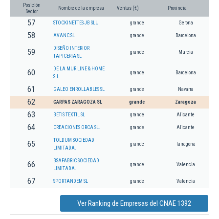
Posición
Nombre de la empresa
Ventas (€)
Provincia
Sector
57
STOCKINETTES JB SLU
grande
Gerona
58
AVANC SL
grande
Barcelona
DISEÑO INTERIOR
59
grande
Murcia
TAPICERIA SL
DE LA MUR LINE & HOME
60
grande
Barcelona
S.L.
61
GALEO ENROLLABLES SL
grande
Navarra
62
CARPAS ZARAGOZA SL
grande
Zaragoza
63
BETIS TEXTIL SL
grande
Alicante
64
CREACIONES ORCA SL.
grande
Alicante
TOLDUM SOCIEDAD
65
grande
Tarragona
LIMITADA.
BSAFABRIC SOCIEDAD
66
grande
Valencia
LIMITADA.
67
SPORTANDEM SL
grande
Valencia
Ver Ranking de Empresas del CNAE 1392