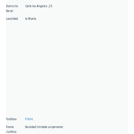
Domicilio
Calle los Angeles , 25
Social
Localidad
la Muela
Teléfono
97614...
Forma
Sociedad limitada unipersonal
Jurídica