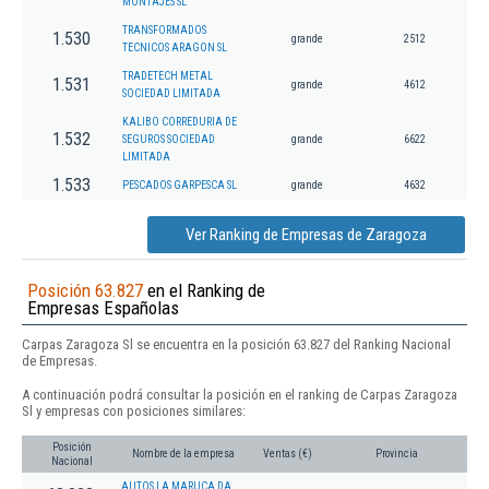
MONTAJES SL
TRANSFORMADOS
1.530
grande
2512
TECNICOS ARAGON SL
TRADETECH METAL
1.531
grande
4612
SOCIEDAD LIMITADA
KALIBO CORREDURIA DE
1.532
SEGUROS SOCIEDAD
grande
6622
LIMITADA
1.533
PESCADOS GARPESCA SL
grande
4632
Ver Ranking de Empresas de Zaragoza
Posición 63.827
en el Ranking de
Empresas Españolas
Carpas Zaragoza Sl se encuentra en la posición 63.827 del Ranking Nacional
de Empresas.
A continuación podrá consultar la posición en el ranking de Carpas Zaragoza
Sl y empresas con posiciones similares:
Posición
Nombre de la empresa
Ventas (€)
Provincia
Nacional
AUTOS LA MARUCA DA