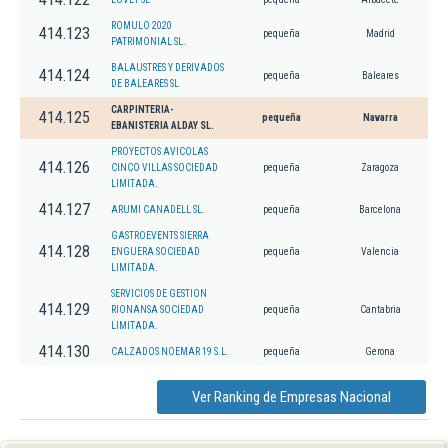
ROMULO 2020
414.123
pequeña
Madrid
PATRIMONIAL SL.
BALAUSTRES Y DERIVADOS
414.124
pequeña
Baleares
DE BALEARES SL
CARPINTERIA-
414.125
pequeña
Navarra
EBANISTERIA ALDAY SL.
PROYECTOS AVICOLAS
414.126
CINCO VILLAS SOCIEDAD
pequeña
Zaragoza
LIMITADA.
414.127
ARUMI CANADELL SL.
pequeña
Barcelona
GASTROEVENTS SIERRA
414.128
ENGUERA SOCIEDAD
pequeña
Valencia
LIMITADA.
SERVICIOS DE GESTION
414.129
RIONANSA SOCIEDAD
pequeña
Cantabria
LIMITADA.
414.130
CALZADOS NOEMAR 19 S.L.
pequeña
Gerona
Ver Ranking de Empresas Nacional