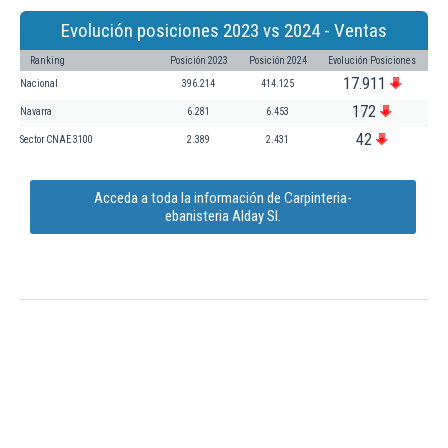
Evolución posiciones 2023 vs 2024 - Ventas
Ranking
Posición 2023
Posición 2024
Evolución Posiciones
17.911
Nacional
396.214
414.125
172
Navarra
6.281
6.453
42
Sector CNAE 3100
2.389
2.431
Acceda a toda la información de Carpinteria-
ebanisteria Alday Sl.