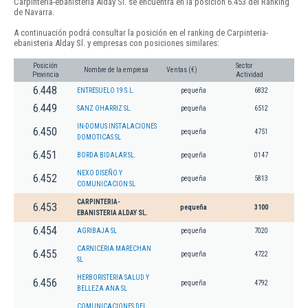
Carpinteria-ebanisteria Alday Sl. se encuentra en la posición 6.453 del Ranking
de Navarra.
A continuación podrá consultar la posición en el ranking de Carpinteria-
ebanisteria Alday Sl. y empresas con posiciones similares:
Posición
Sector
Nombre de la empresa
Ventas (€)
Provincia
Actividad
6.448
ENTRESUELO 19 S.L.
pequeña
6832
6.449
SANZ OHARRIZ SL.
pequeña
6512
IN-DOMUS INSTALACIONES
6.450
pequeña
4751
DOMOTICAS SL
6.451
BORDA BIDALAR SL.
pequeña
0147
NEXO DISEÑO Y
6.452
pequeña
5813
COMUNICACION SL
CARPINTERIA-
6.453
pequeña
3100
EBANISTERIA ALDAY SL.
6.454
AGRIBAJA SL
pequeña
7020
CARNICERIA MARECHAN
6.455
pequeña
4722
SL
HERBORISTERIA SALUD Y
6.456
pequeña
4792
BELLEZA ANA SL
COMUNICACIONES DEL