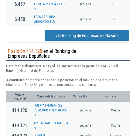
6.457
EBRO EN PRENSA Y RADIO
pequeña
6010
SL
LASA & ZALDUA
6.458
pequeña
6910
ABOGADOS SLP.
Ver Ranking de Empresas de Navarra
Posición 414.125
en el Ranking de
Empresas Españolas
Carpinteria-ebanisteria Alday Sl. se encuentra en la posición 414.125 del
Ranking Nacional de Empresas.
A continuación podrá consultar la posición en el ranking de Carpinteria-
ebanisteria Alday Sl. y empresas con posiciones similares:
Posición
Nombre de la empresa
Ventas (€)
Provincia
Nacional
HUERTAS FERNANDEZ
414.120
CORREDURIA DE SEGUROS
pequeña
Murcia
SL
APIGAL GALICIA NATURA
414.121
pequeña
Coruña
SL.
414.122
LUVET SL
pequeña
Albacete