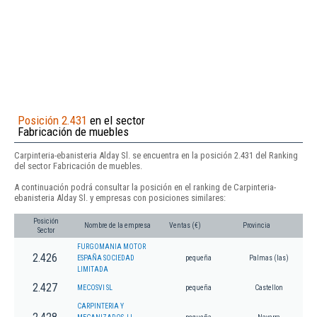
Posición 2.431
en el sector
Fabricación de muebles
Carpinteria-ebanisteria Alday Sl. se encuentra en la posición 2.431 del Ranking
del sector Fabricación de muebles.
A continuación podrá consultar la posición en el ranking de Carpinteria-
ebanisteria Alday Sl. y empresas con posiciones similares:
Posición
Nombre de la empresa
Ventas (€)
Provincia
Sector
FURGOMANIA MOTOR
2.426
ESPAÑA SOCIEDAD
pequeña
Palmas (las)
LIMITADA
2.427
MECOSVI SL
pequeña
Castellon
CARPINTERIA Y