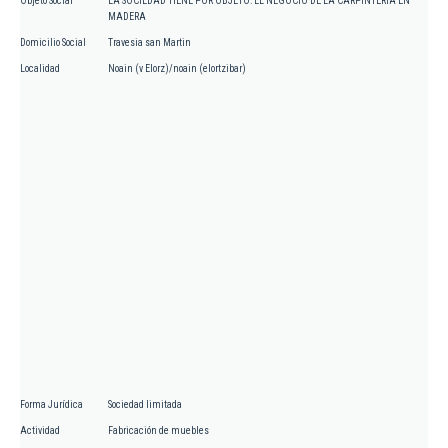
Objeto Social
LA SOCIEDAD TIENE POR OBJETO: EL NEGOCIO DE LA CARPINTERIA EN
MADERA
Domicilio Social
Travesia san Martin
Localidad
Noain (v Elorz)/noain (elortzibar)
Forma Jurídica
Sociedad limitada
Actividad
Fabricación de muebles