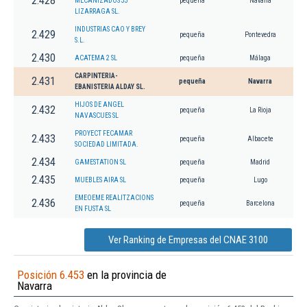
2.428
MECANIZADOS JJ
pequeña
Navarra
LIZARRAGA SL.
INDUSTRIAS CAO Y BREY
2.429
pequeña
Pontevedra
S.L.
2.430
ACATEMA 2 SL
pequeña
Málaga
CARPINTERIA-
2.431
pequeña
Navarra
EBANISTERIA ALDAY SL.
HIJOS DE ANGEL
2.432
pequeña
La Rioja
NAVASCUES SL
PROYECT FECAMAR
2.433
pequeña
Albacete
SOCIEDAD LIMITADA.
2.434
GAMESTATION SL
pequeña
Madrid
2.435
MUEBLES AIRA SL
pequeña
Lugo
EMEOEME REALITZACIONS
2.436
pequeña
Barcelona
EN FUSTA SL
Ver Ranking de Empresas del CNAE 3100
Posición 6.453
en la provincia de
Navarra