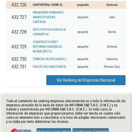
432.726
CARPINTERIA JOEMI SL
pequeña
Valencia
PANADERIA HERMANOS
432.727
AMATE SOCIEDAD
pequeña
Jaén
LIMITADA.
EXPLOTACION AGRICOLA
432.728
pequeña
Sevilla
GERMATEI SL
CONSTRUCCIONES Y
432.729
REFORMAS GENERALES
pequeña
Almería
MORSA 2007 S.L.
432.730
TERMICA VALENCIANA S.L.
pequeña
Valencia
432.731
VAN DE VALORACIONES SL
pequeña
Palmas (las)
Ver Ranking de Empresas Nacional
Todo el contenido de ranking-empresas.eleconomista.es y toda la información de
empresas procede de la base de datos de INFORMA D&B S.A.U. (S.M.E.) y es
tratada y suministrada por INFORMA D&B S.A.U. (S.M.E.). En todo caso, la
información de empresas que proporcionamos debe ser tenida en cuenta sólo
como un elemento más a considerar a la hora de adoptar decisiones comerciales
y no debe por tanto determinar las mismas.
Preguntas Frecuentes
Condiciones Generales