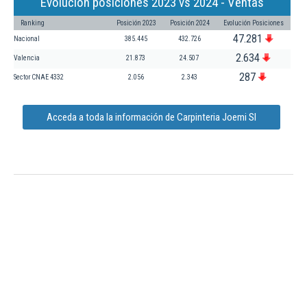
Evolución posiciones 2023 vs 2024 - Ventas
Ranking
Posición 2023
Posición 2024
Evolución Posiciones
47.281
Nacional
385.445
432.726
2.634
Valencia
21.873
24.507
287
Sector CNAE 4332
2.056
2.343
Acceda a toda la información de Carpinteria Joemi Sl