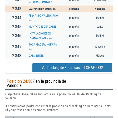
SOCIEDAD LIMITADA.
2.343
CARPINTERIA JOEMI SL
pequeña
Valencia
FERNANDO VALENCIANO
2.344
pequeña
Madrid
SL.
2.345
MUNTATGES GER-GAR SL
pequeña
Lérida
INSTALACIONES DE
2.346
pequeña
Madrid
FACHADAS LARU SL.
TOCA MADERA HORWAM
2.347
pequeña
Valladolid
SL.
2.348
CARMEYSE SL
pequeña
Málaga
Ver Ranking de Empresas del CNAE 4332
Posición 24.507
en la provincia de
Valencia
Carpinteria Joemi Sl se encuentra en la posición 24.507 del Ranking de
Valencia.
A continuación podrá consultar la posición en el ranking de Carpinteria Joemi
Sl y empresas con posiciones similares: