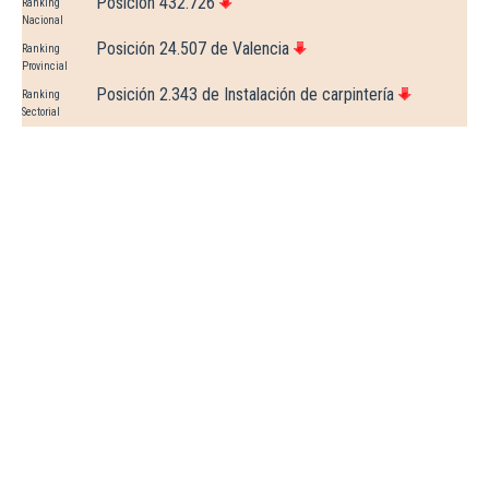
Posición 432.726
Ranking
Nacional
Posición 24.507 de Valencia
Ranking
Provincial
Posición 2.343 de Instalación de carpintería
Ranking
Sectorial