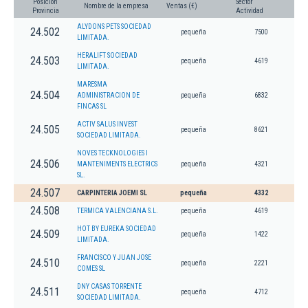
Posición
Sector
Nombre de la empresa
Ventas (€)
Provincia
Actividad
ALYDONS PETS SOCIEDAD
24.502
pequeña
7500
LIMITADA.
HERALIFT SOCIEDAD
24.503
pequeña
4619
LIMITADA.
MARESMA
24.504
ADMINISTRACION DE
pequeña
6832
FINCAS SL
ACTIV SALUS INVEST
24.505
pequeña
8621
SOCIEDAD LIMITADA.
NOVES TECKNOLOGIES I
24.506
MANTENIMENTS ELECTRICS
pequeña
4321
SL.
24.507
CARPINTERIA JOEMI SL
pequeña
4332
24.508
TERMICA VALENCIANA S.L.
pequeña
4619
HOT BY EUREKA SOCIEDAD
24.509
pequeña
1422
LIMITADA.
FRANCISCO Y JUAN JOSE
24.510
pequeña
2221
COMES SL
DNY CASAS TORRENTE
24.511
pequeña
4712
SOCIEDAD LIMITADA.