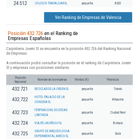
24.512
COLEGIO TRAFALGAR SL
pequeña
8520
Ver Ranking de Empresas de Valencia
Posición 432.726
en el Ranking de
Empresas Españolas
Carpinteria Joemi Sl se encuentra en la posición 432.726 del Ranking Nacional
de Empresas.
A continuación podrá consultar la posición en el ranking de Carpinteria Joemi
Sl y empresas con posiciones similares:
Posición
Nombre de la empresa
Ventas (€)
Provincia
Nacional
432.721
RECICLADOS LA ORDEN SL
pequeña
Toledo
HOTEL PALACIO DE LA
432.722
pequeña
Albacete
CONDESA SL
FERPISACONS, SOCIEDAD
432.723
pequeña
Ciudad Real
LIMITADA.
432.724
VIAJES JAUREGUI SL
pequeña
Bizkaia
GRUPO DE ARQUEOLOGIA
432.725
pequeña
Soria
EXPERIMENTAL ARECO SL