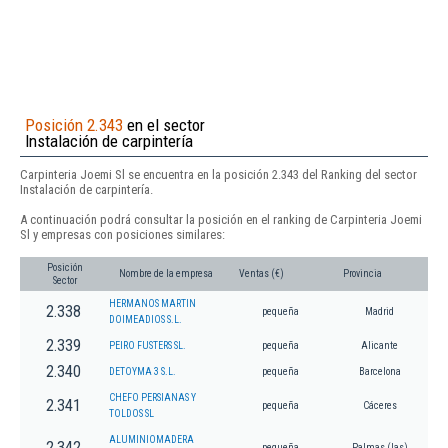
Posición 2.343
en el sector
Instalación de carpintería
Carpinteria Joemi Sl se encuentra en la posición 2.343 del Ranking del sector
Instalación de carpintería.
A continuación podrá consultar la posición en el ranking de Carpinteria Joemi
Sl y empresas con posiciones similares:
Posición
Nombre de la empresa
Ventas (€)
Provincia
Sector
HERMANOS MARTIN
2.338
pequeña
Madrid
DOIMEADIOS S.L.
2.339
PEIRO FUSTERS SL.
pequeña
Alicante
2.340
DETOYMA 3 S.L.
pequeña
Barcelona
CHEFO PERSIANAS Y
2.341
pequeña
Cáceres
TOLDOS SL
ALUMINIOMADERA
2.342
pequeña
Palmas (las)