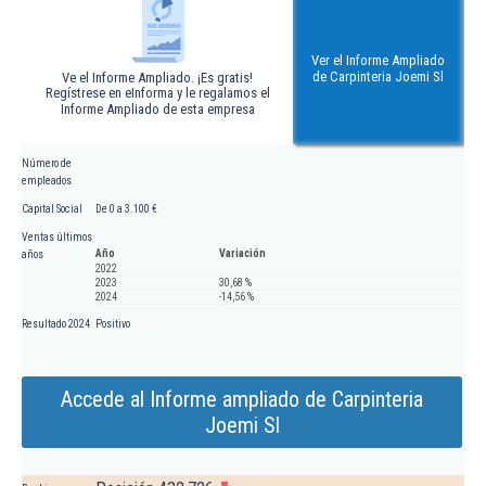
Ver el Informe Ampliado
de Carpinteria Joemi Sl
Ve el Informe Ampliado. ¡Es gratis!
Regístrese en eInforma y le regalamos el
Informe Ampliado de esta empresa
Número de
empleados
Capital Social
De 0 a 3.100 €
Ventas últimos
Año
Variación
años
2022
2023
30,68 %
2024
-14,56 %
Resultado 2024
Positivo
Accede al Informe ampliado de Carpinteria
Joemi Sl