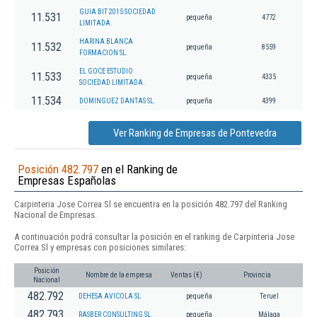
GUIA BIT 2015 SOCIEDAD
11.531
pequeña
4772
LIMITADA.
HARINA BLANCA
11.532
pequeña
8559
FORMACION SL.
EL GOCE ESTUDIO
11.533
pequeña
4335
SOCIEDAD LIMITADA.
11.534
DOMINGUEZ DANTAS SL.
pequeña
4399
Ver Ranking de Empresas de Pontevedra
Posición 482.797
en el Ranking de
Empresas Españolas
Carpinteria Jose Correa Sl se encuentra en la posición 482.797 del Ranking
Nacional de Empresas.
A continuación podrá consultar la posición en el ranking de Carpinteria Jose
Correa Sl y empresas con posiciones similares:
Posición
Nombre de la empresa
Ventas (€)
Provincia
Nacional
482.792
DEHESA AVICOLA SL
pequeña
Teruel
482.793
RASBER CONSULTING SL.
pequeña
Málaga