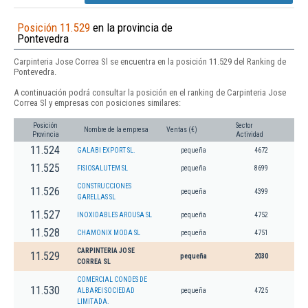
Posición 11.529
en la provincia de
Pontevedra
Carpinteria Jose Correa Sl se encuentra en la posición 11.529 del Ranking de
Pontevedra.
A continuación podrá consultar la posición en el ranking de Carpinteria Jose
Correa Sl y empresas con posiciones similares:
Posición
Sector
Nombre de la empresa
Ventas (€)
Provincia
Actividad
11.524
GALABI EXPORT SL.
pequeña
4672
11.525
FISIOSALUTEM SL
pequeña
8699
CONSTRUCCIONES
11.526
pequeña
4399
GARELLAS SL
11.527
INOXIDABLES AROUSA SL
pequeña
4752
11.528
CHAMONIX MODA SL
pequeña
4751
CARPINTERIA JOSE
11.529
pequeña
2030
CORREA SL
COMERCIAL CONDES DE
11.530
ALBAREI SOCIEDAD
pequeña
4725
LIMITADA.