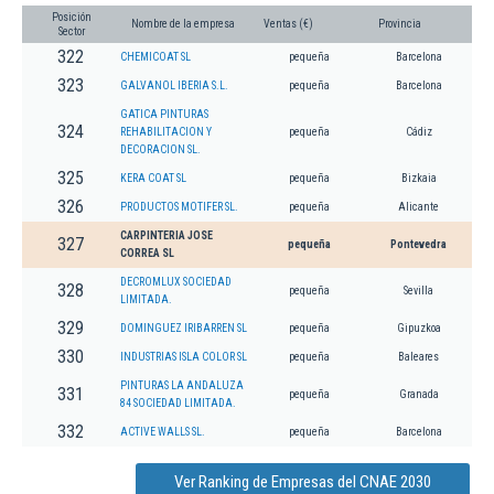
Posición
Nombre de la empresa
Ventas (€)
Provincia
Sector
322
CHEMICOAT SL
pequeña
Barcelona
323
GALVANOL IBERIA S.L.
pequeña
Barcelona
GATICA PINTURAS
324
REHABILITACION Y
pequeña
Cádiz
DECORACION SL.
325
KERA COAT SL
pequeña
Bizkaia
326
PRODUCTOS MOTIFER SL.
pequeña
Alicante
CARPINTERIA JOSE
327
pequeña
Pontevedra
CORREA SL
DECROMLUX SOCIEDAD
328
pequeña
Sevilla
LIMITADA.
329
DOMINGUEZ IRIBARREN SL
pequeña
Gipuzkoa
330
INDUSTRIAS ISLA COLOR SL
pequeña
Baleares
PINTURAS LA ANDALUZA
331
pequeña
Granada
84 SOCIEDAD LIMITADA.
332
ACTIVE WALLS SL.
pequeña
Barcelona
Ver Ranking de Empresas del CNAE 2030