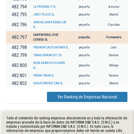
482.794
LA PEDRERA-17 SL
pequeña
Asturias
482.795
JIREH TELECO SL.
pequeña
Madrid
INMOBILIARIA BERAZUBI
482.796
pequeña
Gipuzkoa
SL
CARPINTERIA JOSE
482.797
pequeña
Pontevedra
CORREA SL
482.798
PREFABRICADOS MORAN SL
pequeña
León
482.799
TRANSJIMARA 2017 SL.
pequeña
Navarra
ROSA BARRIOS HOGARES
482.800
pequeña
Málaga
SL.
482.801
PRIMA TRANS SL
pequeña
Navarra
482.802
VENUS PRIVATE CAB SL.
pequeña
Madrid
Ver Ranking de Empresas Nacional
Todo el contenido de ranking-empresas.eleconomista.es y toda la información de
empresas procede de la base de datos de INFORMA D&B S.A.U. (S.M.E.) y es
tratada y suministrada por INFORMA D&B S.A.U. (S.M.E.). En todo caso, la
información de empresas que proporcionamos debe ser tenida en cuenta sólo