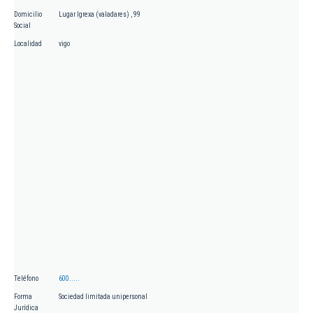
Domicilio
Lugar Igrexa (valadares) , 99
Social
Localidad
vigo
Teléfono
600.....
Forma
Sociedad limitada unipersonal
Jurídica