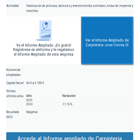
Actividad
Fabricación de pinturas, barnices y revestimientos similares, tintas de imprenta y
masillas
Ver el Informe Ampliado de
Carpinteria Jose Correa Sl
Ve el Informe Ampliado. ¡Es gratis!
Regístrese en eInforma y le regalamos
el Informe Ampliado de esta empresa
Número de
empleados
Capital Social
De 0 a 3.100 €
Ventas
Año
Variación
últimos años
2023
2024
-11,16 %
Resultado
Negativo
2025
Accede al Informe ampliado de Carpinteria