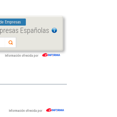
 de Empresas
mpresas Españolas
Información ofrecida por
Información ofrecida por