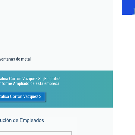
 ventanas de metal
lica Corton Vazquez Sl. ¡Es gratis!
 Informe Ampliado de esta empresa
talica Corton Vazquez Sl
lución de Empleados