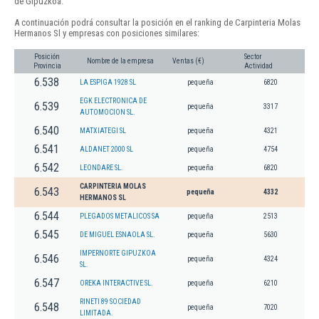
de Gipuzkoa.
A continuación podrá consultar la posición en el ranking de Carpinteria Molas
Hermanos Sl y empresas con posiciones similares:
Posición
Sector
Nombre de la empresa
Ventas (€)
Provincia
Actividad
6.538
LA ESPIGA 1928 SL
pequeña
6820
EGK ELECTRONICA DE
6.539
pequeña
3317
AUTOMOCION SL.
6.540
MATXIATEGI SL
pequeña
4321
6.541
ALDANET 2000 SL
pequeña
4754
6.542
LEONDARE SL.
pequeña
6820
CARPINTERIA MOLAS
6.543
pequeña
4332
HERMANOS SL
6.544
PLEGADOS METALICOS SA
pequeña
2513
6.545
DE MIGUEL ESNAOLA SL.
pequeña
5630
IMPERNORTE GIPUZKOA
6.546
pequeña
4324
SL.
6.547
OREKA INTERACTIVE SL.
pequeña
6210
RINETI 89 SOCIEDAD
6.548
pequeña
7020
LIMITADA.