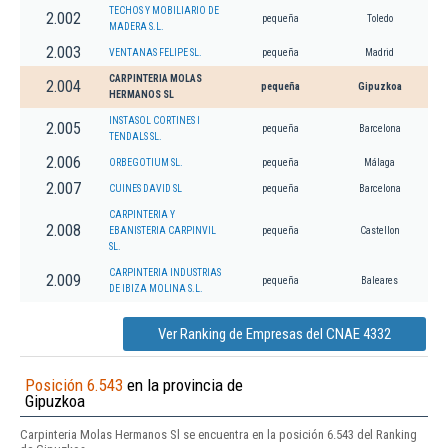
TECHOS Y MOBILIARIO DE
2.002
pequeña
Toledo
MADERA S.L.
2.003
VENTANAS FELIPE SL.
pequeña
Madrid
CARPINTERIA MOLAS
2.004
pequeña
Gipuzkoa
HERMANOS SL
INSTASOL CORTINES I
2.005
pequeña
Barcelona
TENDALS SL.
2.006
ORBEGOTIUM SL.
pequeña
Málaga
2.007
CUINES DAVID SL
pequeña
Barcelona
CARPINTERIA Y
2.008
EBANISTERIA CARPINVIL
pequeña
Castellon
SL.
CARPINTERIA INDUSTRIAS
2.009
pequeña
Baleares
DE IBIZA MOLINA S.L.
Ver Ranking de Empresas del CNAE 4332
Posición 6.543
en la provincia de
Gipuzkoa
Carpinteria Molas Hermanos Sl se encuentra en la posición 6.543 del Ranking