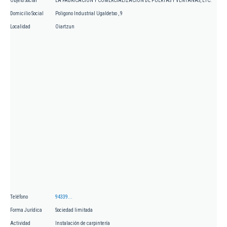
Objeto Social
LA FABRICACION Y COMERCIALIZACION DE PUERTAS Y VENTANAS, ETC.
Domicilio Social
Poligono Industrial Ugaldetxo , 9
Localidad
Oiartzun
Teléfono
94339...
Forma Jurídica
Sociedad limitada
Actividad
Instalación de carpintería