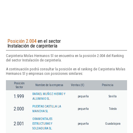
Posición 2.004
en el sector
Instalación de carpintería
Carpinteria Molas Hermanos Sl se encuentra en la posición 2.004 del Ranking
del sector Instalación de carpintería.
A continuación podrá consultar la posición en el ranking de Carpinteria Molas
Hermanos Sl y empresas con posiciones similares:
Posición
Nombre de la empresa
Ventas (€)
Provincia
Sector
RAFAEL MUÑOZ HIERRO Y
1.999
pequeña
Sevilla
ALUMINIO SL.
PUERTAS CASTILLA LA
2.000
pequeña
Toledo
MANCHA SL
ORAMONTAJES
2.001
ESTRUCTURAS Y
pequeña
Guadalajara
SOLDADURA SL.