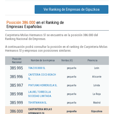
Ver Ranking de Empresas de Gipuzkoa
Posición 386.000
en el Ranking de
Empresas Españolas
Carpinteria Molas Hermanos Sl se encuentra en la posición 386.000 del
Ranking Nacional de Empresas.
A continuación podrá consultar la posición en el ranking de Carpinteria Molas
Hermanos Sl y empresas con posiciones similares:
Posición
Nombre de la empresa
Ventas (€)
Provincia
Nacional
385.995
TRAZOS 3000 SL
pequeña
León
CAFETERIA COCO-BEACH
385.996
pequeña
Alicante
SL.
385.997
PINTURAS HERRERUELA SL.
pequeña
Lérida
LAUREL TORRECILLA
385.998
pequeña
La Rioja
SOCIEDAD LIMITADA.
385.999
TSHIRTMANIA SL.
pequeña
Madrid
CARPINTERIA MOLAS
386.000
pequeña
Gipuzkoa
HERMANOS SL