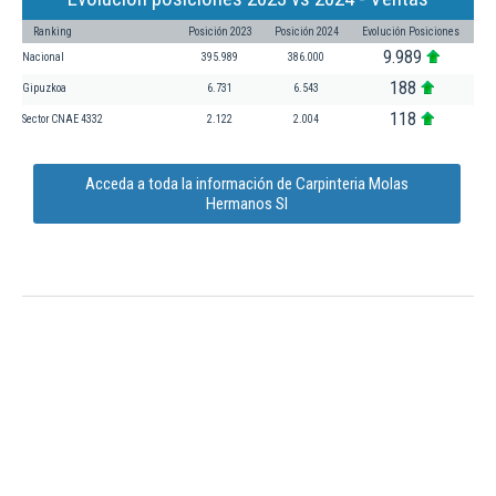
Ranking
Posición 2023
Posición 2024
Evolución Posiciones
9.989
Nacional
395.989
386.000
188
Gipuzkoa
6.731
6.543
118
Sector CNAE 4332
2.122
2.004
Acceda a toda la información de Carpinteria Molas
Hermanos Sl