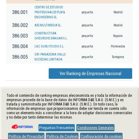
CENTRO DE ESTUDIOS
386.001
PROFESIONALES PLM &
pequeña
Madrid
ENGINEERING SL.
386.002
AES MULTIMEDIA SL.
pequeña
Madrid
CONSTRUCTORA
386.003
pequeña
Segovia
GHEORGHE DRAGAN S.L.
386.004
LNZ GURU STUDIO S.L.
pequeña
Pontevedra
GR1 PANADERIA VALLS
386.005
pequeña
Tarragona
SOCIEDAD LIMITADA.
Ver Ranking de Empresas Nacional
Todo el contenido de ranking-empresas.eleconomista.es y toda la información de
empresas procede de la base de datos de INFORMA D&B S.A.U. (S.M.E.) y es
tratada y suministrada por INFORMA D&B S.A.U. (S.M.E.). En todo caso, la
información de empresas que proporcionamos debe ser tenida en cuenta sólo
como un elemento más a considerar a la hora de adoptar decisiones comerciales
y no debe por tanto determinar las mismas.
Preguntas Frecuentes
Condiciones Generales
Política de Privacidad
Política de Cookies
Configuración de cookies