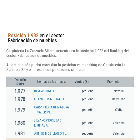
Posición 1.982
en el sector
Fabricación de muebles
Carpinteria La Zarzuela Sll se encuentra en la posición 1.982 del Ranking del
sector Fabricación de muebles.
A continuación podrá consultar la posición en el ranking de Carpinteria La
Zarzuela Sll y empresas con posiciones similares:
Posición
Nombre de la empresa
Ventas (€)
Provincia
Sector
1.977
DISAMEDIDA SL.
pequeña
Navarra
1.978
EBANISTERIA BEGA S.L.
pequeña
Barcelona
CARPINTERIA DE MADERA
1.979
pequeña
Cádiz
TINAJERO SL.
SILVAFOR SOCIEDAD
1.980
pequeña
Valencia
LIMITADA.
1.981
ARTIDIS MOBILIARIO S.L.
pequeña
Valencia