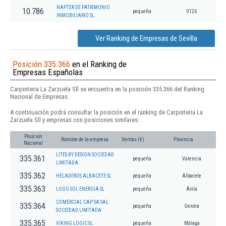
NAPTER DE PATRIMONIO
10.786
pequeña
0126
INMOBILIARIO SL
Ver Ranking de Empresas de Sevilla
Posición 335.366
en el Ranking de
Empresas Españolas
Carpinteria La Zarzuela Sll se encuentra en la posición 335.366 del Ranking
Nacional de Empresas.
A continuación podrá consultar la posición en el ranking de Carpinteria La
Zarzuela Sll y empresas con posiciones similares:
Posición
Nombre de la empresa
Ventas (€)
Provincia
Nacional
LITES BY DESIGN SOCIEDAD
335.361
pequeña
Valencia
LIMITADA.
335.362
HELADEROS ALBACETE SL
pequeña
Albacete
335.363
LOGO SOL ENERGIA SL
pequeña
Ávila
COMERCIAL CAP SA SAL
335.364
pequeña
Gerona
SOCIEDAD LIMITADA
335.365
VIKING LOGIC SL.
pequeña
Málaga