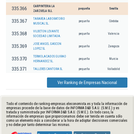
CARPINTERIA LA
335.366
pequeña
Sevilla
ZARZUELA SLL
TARAREA LABORATORIO
335.367
pequeña
Córdoba
MUSICAL SL.
VILBETON LEVANTE
335.368
pequeña
Valencia
SOCIEDAD LIMITADA.
JOSE ANGEL GASCON
335.369
pequeña
Zaragoza
LOPEZ SL
TERMOLACADOS GUIRAO
335.370
pequeña
Murcia
HERNANDEZ SL.
335.371
TALLERES CANTORA SL
pequeña
Valladolid
Ver Ranking de Empresas Nacional
Todo el contenido de ranking-empresas.eleconomista.es y toda la información de
empresas procede de la base de datos de INFORMA D&B S.A.U. (S.M.E.) y es
tratada y suministrada por INFORMA D&B S.A.U. (S.M.E.). En todo caso, la
información de empresas que proporcionamos debe ser tenida en cuenta sólo
como un elemento más a considerar a la hora de adoptar decisiones comerciales
y no debe por tanto determinar las mismas.