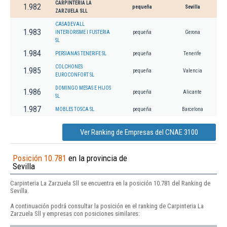
CARPINTERIA LA
1.982
pequeña
Sevilla
ZARZUELA SLL
CASADEVALL
1.983
INTERIORISME I FUSTERIA
pequeña
Gerona
SL
1.984
PERSIANAS TENERIFE SL
pequeña
Tenerife
COLCHONES
1.985
pequeña
Valencia
EUROCONFORT SL
DOMINGO MESAS E HIJOS
1.986
pequeña
Alicante
SL
1.987
MOBLES TOSCA SL
pequeña
Barcelona
Ver Ranking de Empresas del CNAE 3100
Posición 10.781
en la provincia de
Sevilla
Carpinteria La Zarzuela Sll se encuentra en la posición 10.781 del Ranking de
Sevilla.
A continuación podrá consultar la posición en el ranking de Carpinteria La
Zarzuela Sll y empresas con posiciones similares: