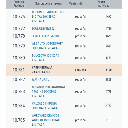
Posición
Sector
Nombre de la empresa
Ventas (€)
Provincia
Actividad
COLORSUR LABORATORIO
10.776
DIGITAL SOCIEDAD
pequeña
4690
LIMITADA.
10.777
SOUL UNIVERSE SL.
pequeña
4755
10.778
SEMILLERIA PICAZO SL
pequeña
4621
ALGAUTO MOTOR-SPORT
10.779
pequeña
9531
SOCIEDAD LIMITADA.
DULCEOVO SOCIEDAD
10.780
pequeña
1071
LIMITADA.
CARPINTERIA LA
10.781
pequeña
3100
ZARZUELA SLL
10.782
WASHALIA SL.
pequeña
2829
CHISWICK INTERNATIONAL
10.783
TRADING SOCIEDAD
pequeña
4779
LIMITADA.
CALZADOS NIPERSA
10.784
pequeña
4772
SOCIEDAD LIMITADA.
AGROVARE SERVICIOS
10.785
AGRICOLAS SOCIEDAD
pequeña
0150
LIMITADA.