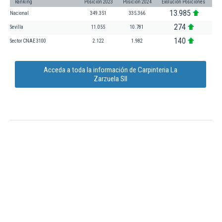
Ranking
Posición 2023
Posición 2024
Evolución Posiciones
13.985
Nacional
349.351
335.366
274
Sevilla
11.055
10.781
140
Sector CNAE 3100
2.122
1.982
Acceda a toda la información de Carpinteria La
Zarzuela Sll