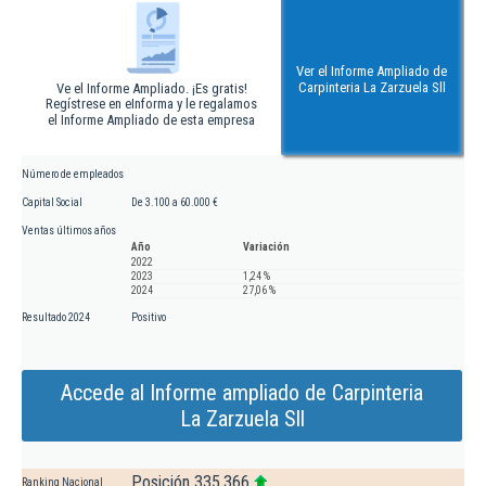
Ver el Informe Ampliado de
Carpinteria La Zarzuela Sll
Ve el Informe Ampliado. ¡Es gratis!
Regístrese en eInforma y le regalamos
el Informe Ampliado de esta empresa
Número de empleados
Capital Social
De 3.100 a 60.000 €
Ventas últimos años
Año
Variación
2022
2023
1,24 %
2024
27,06 %
Resultado 2024
Positivo
Accede al Informe ampliado de Carpinteria
La Zarzuela Sll
Posición 335.366
Ranking Nacional