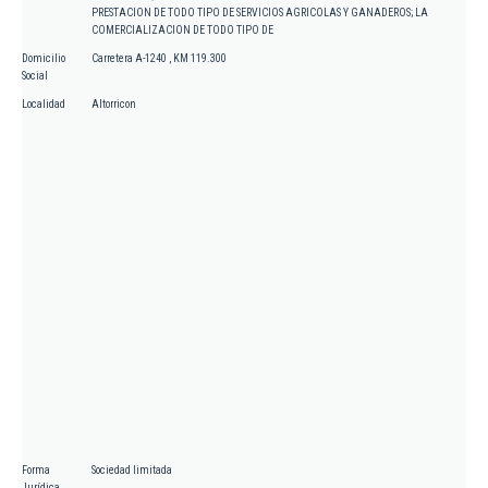
PRESTACION DE TODO TIPO DE SERVICIOS AGRICOLAS Y GANADEROS; LA
COMERCIALIZACION DE TODO TIPO DE
Domicilio
Carretera A-1240 , KM 119.300
Social
Localidad
Altorricon
Forma
Sociedad limitada
Jurídica