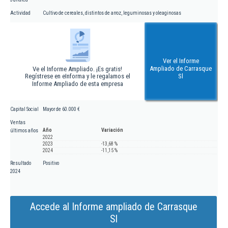
Actividad
Cultivo de cereales, distintos de arroz, leguminosas y oleaginosas
Ver el Informe
Ampliado de Carrasque
Ve el Informe Ampliado. ¡Es gratis!
Regístrese en eInforma y le regalamos el
Sl
Informe Ampliado de esta empresa
Capital Social
Mayor de 60.000 €
Ventas
Año
Variación
últimos años
2022
2023
-13,68 %
2024
-11,15 %
Resultado
Positivo
2024
Accede al Informe ampliado de Carrasque
Sl