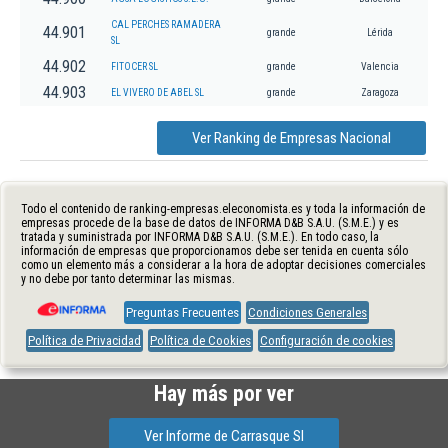
CAL PERCHES RAMADERA
44.901
grande
Lérida
SL
44.902
FITOCER SL
grande
Valencia
44.903
EL VIVERO DE ABEL SL
grande
Zaragoza
Ver Ranking de Empresas Nacional
Todo el contenido de ranking-empresas.eleconomista.es y toda la información de
empresas procede de la base de datos de INFORMA D&B S.A.U. (S.M.E.) y es
tratada y suministrada por INFORMA D&B S.A.U. (S.M.E.). En todo caso, la
información de empresas que proporcionamos debe ser tenida en cuenta sólo
como un elemento más a considerar a la hora de adoptar decisiones comerciales
y no debe por tanto determinar las mismas.
Preguntas Frecuentes
Condiciones Generales
Política de Privacidad
Política de Cookies
Configuración de cookies
Hay más por ver
Ver Informe de Carrasque Sl