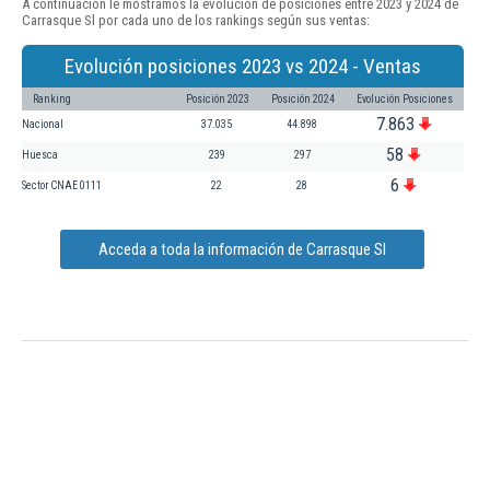
A continuación le mostramos la evolución de posiciones entre 2023 y 2024 de
Carrasque Sl por cada uno de los rankings según sus ventas:
Evolución posiciones 2023 vs 2024 - Ventas
Ranking
Posición 2023
Posición 2024
Evolución Posiciones
7.863
Nacional
37.035
44.898
58
Huesca
239
297
6
Sector CNAE 0111
22
28
Acceda a toda la información de Carrasque Sl