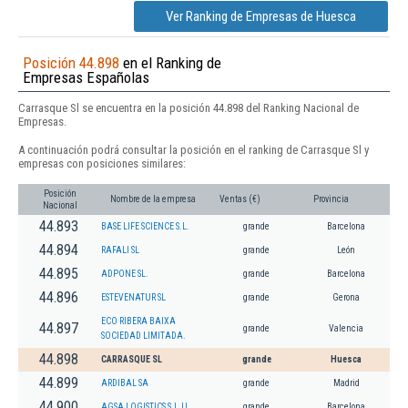
Ver Ranking de Empresas de Huesca
Posición 44.898
en el Ranking de
Empresas Españolas
Carrasque Sl se encuentra en la posición 44.898 del Ranking Nacional de
Empresas.
A continuación podrá consultar la posición en el ranking de Carrasque Sl y
empresas con posiciones similares:
Posición
Nombre de la empresa
Ventas (€)
Provincia
Nacional
44.893
BASE LIFE SCIENCE S.L.
grande
Barcelona
44.894
RAFALI SL
grande
León
44.895
ADPONE SL.
grande
Barcelona
44.896
ESTEVENATUR SL
grande
Gerona
ECO RIBERA BAIXA
44.897
grande
Valencia
SOCIEDAD LIMITADA.
44.898
CARRASQUE SL
grande
Huesca
44.899
ARDIBAL SA
grande
Madrid
44.900
AGSA LOGISTICS S.L.U.
grande
Barcelona