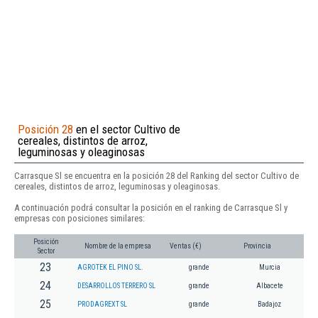
Posición 28
en el sector Cultivo de
cereales, distintos de arroz,
leguminosas y oleaginosas
Carrasque Sl se encuentra en la posición 28 del Ranking del sector Cultivo de
cereales, distintos de arroz, leguminosas y oleaginosas.
A continuación podrá consultar la posición en el ranking de Carrasque Sl y
empresas con posiciones similares:
Posición
Nombre de la empresa
Ventas (€)
Provincia
Sector
23
AGROTEK EL PINO SL.
grande
Murcia
24
DESARROLLOS TERRERO SL
grande
Albacete
25
PRODAGREXT SL
grande
Badajoz