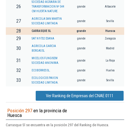
SOCIEDAD AGRARIA DE
26
TRANSFORMACION Nº 544
grande
Albacete
CM HUERTA NATURE.
AGRICOLA SAN MARTIN
27
grande
Sevilla
SOCIEDAD LIMITADA
28
CARRASQUE SL
grande
Huesca
29
SAT N 9732 ESANA
grande
Zaragoza
AGRICOLA GARCIA
30
grande
Madrid
BERGAS SL
MICELIOS FUNGISEM
31
grande
La Rioja
SOCIEDAD ANONIMA.
32
ECOBERRIES SL.
grande
Huelva
ECOLOGICOS PAVON
33
grande
Sevilla
SOCIEDAD LIMITADA.
Ver Ranking de Empresas del CNAE 0111
Posición 297
en la provincia de
Huesca
Carrasque Sl se encuentra en la posición 297 del Ranking de Huesca.