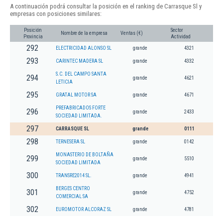
A continuación podrá consultar la posición en el ranking de Carrasque Sl y
empresas con posiciones similares:
Posición
Sector
Nombre de la empresa
Ventas (€)
Provincia
Actividad
292
ELECTRICIDAD ALONSO SL
grande
4321
293
CARINTEC MADERA SL
grande
4332
S.C. DEL CAMPO SANTA
294
grande
4621
LETICIA
295
GRATAL MOTOR SA
grande
4671
PREFABRICADOS FORTE
296
grande
2433
SOCIEDAD LIMITADA.
297
CARRASQUE SL
grande
0111
298
TERNESERA SL
grande
0142
MONASTERIO DE BOLTAÑA
299
grande
5510
SOCIEDAD LIMITADA
300
TRANSRE2014 SL.
grande
4941
BERGES CENTRO
301
grande
4752
COMERCIAL SA
302
EUROMOTOR ALCORAZ SL
grande
4781