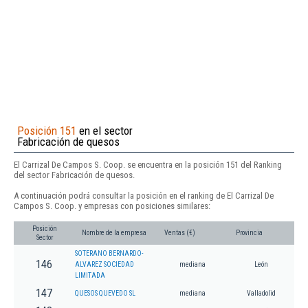
Posición 151
en el sector
Fabricación de quesos
El Carrizal De Campos S. Coop. se encuentra en la posición 151 del Ranking
del sector Fabricación de quesos.
A continuación podrá consultar la posición en el ranking de El Carrizal De
Campos S. Coop. y empresas con posiciones similares:
Posición
Nombre de la empresa
Ventas (€)
Provincia
Sector
SOTERANO BERNARDO-
146
ALVAREZ SOCIEDAD
mediana
León
LIMITADA
147
QUESOS QUEVEDO SL
mediana
Valladolid