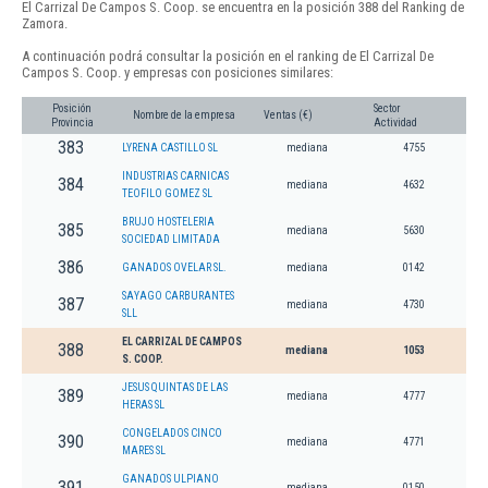
El Carrizal De Campos S. Coop. se encuentra en la posición 388 del Ranking de
Zamora.
A continuación podrá consultar la posición en el ranking de El Carrizal De
Campos S. Coop. y empresas con posiciones similares:
Posición
Sector
Nombre de la empresa
Ventas (€)
Provincia
Actividad
383
LYRENA CASTILLO SL
mediana
4755
INDUSTRIAS CARNICAS
384
mediana
4632
TEOFILO GOMEZ SL
BRUJO HOSTELERIA
385
mediana
5630
SOCIEDAD LIMITADA
386
GANADOS OVELAR SL.
mediana
0142
SAYAGO CARBURANTES
387
mediana
4730
SLL
EL CARRIZAL DE CAMPOS
388
mediana
1053
S. COOP.
JESUS QUINTAS DE LAS
389
mediana
4777
HERAS SL
CONGELADOS CINCO
390
mediana
4771
MARES SL
GANADOS ULPIANO
391
mediana
0150