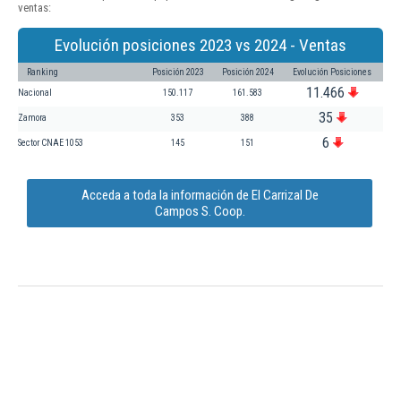
ventas:
Evolución posiciones 2023 vs 2024 - Ventas
Ranking
Posición 2023
Posición 2024
Evolución Posiciones
11.466
Nacional
150.117
161.583
35
Zamora
353
388
6
Sector CNAE 1053
145
151
Acceda a toda la información de El Carrizal De
Campos S. Coop.