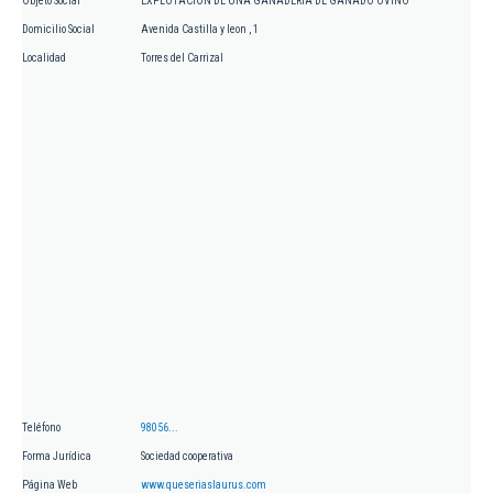
Objeto Social
EXPLOTACION DE UNA GANADERIA DE GANADO OVINO
Domicilio Social
Avenida Castilla y leon , 1
Localidad
Torres del Carrizal
Teléfono
98056...
Forma Jurídica
Sociedad cooperativa
Página Web
www.queseriaslaurus.com