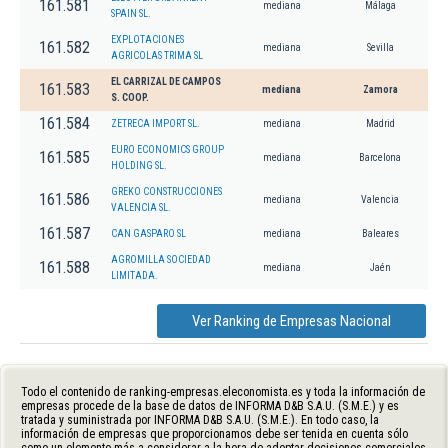
161.581
mediana
Málaga
SPAIN SL.
EXPLOTACIONES
161.582
mediana
Sevilla
AGRICOLAS TRIMA SL
EL CARRIZAL DE CAMPOS
161.583
mediana
Zamora
S. COOP.
161.584
ZETRECA IMPORT SL.
mediana
Madrid
EURO ECONOMICS GROUP
161.585
mediana
Barcelona
HOLDING SL.
GREKO CONSTRUCCIONES
161.586
mediana
Valencia
VALENCIA SL.
161.587
CAN GASPARO SL
mediana
Baleares
AGROMILLA SOCIEDAD
161.588
mediana
Jaén
LIMITADA.
Ver Ranking de Empresas Nacional
Todo el contenido de ranking-empresas.eleconomista.es y toda la información de
empresas procede de la base de datos de INFORMA D&B S.A.U. (S.M.E.) y es
tratada y suministrada por INFORMA D&B S.A.U. (S.M.E.). En todo caso, la
información de empresas que proporcionamos debe ser tenida en cuenta sólo
como un elemento más a considerar a la hora de adoptar decisiones comerciales