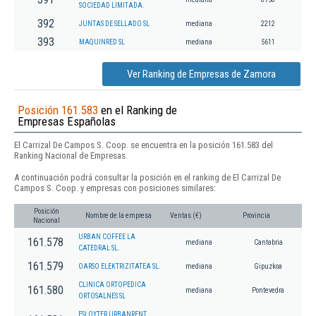
SOCIEDAD LIMITADA.
392
JUNTAS DE SELLADO SL
mediana
2212
393
MAQUINRED SL
mediana
5611
Ver Ranking de Empresas de Zamora
Posición 161.583
en el Ranking de
Empresas Españolas
El Carrizal De Campos S. Coop. se encuentra en la posición 161.583 del
Ranking Nacional de Empresas.
A continuación podrá consultar la posición en el ranking de El Carrizal De
Campos S. Coop. y empresas con posiciones similares:
Posición
Nombre de la empresa
Ventas (€)
Provincia
Nacional
URBAN COFFEE LA
161.578
mediana
Cantabria
CATEDRAL SL.
161.579
OARSO ELEKTRIZITATEA SL.
mediana
Gipuzkoa
CLINICA ORTOPEDICA
161.580
mediana
Pontevedra
ORTOSALNES SL
ESLOYTER URBANRENT