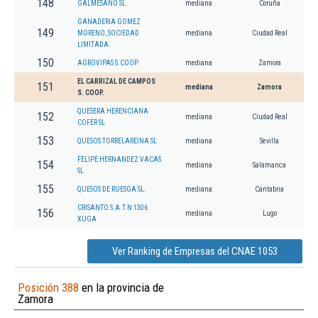
148
GALMESANO SL.
mediana
Coruña
GANADERIA GOMEZ
149
MORENO, SOCIEDAD
mediana
Ciudad Real
LIMITADA.
150
AGROVIPAS S.COOP.
mediana
Zamora
EL CARRIZAL DE CAMPOS
151
mediana
Zamora
S. COOP.
QUESERA HERENCIANA
152
mediana
Ciudad Real
COFER SL
153
QUESOS TORRELAREINA SL
mediana
Sevilla
FELIPE HERNANDEZ VACAS
154
mediana
Salamanca
SL
155
QUESOS DE RUESGA SL.
mediana
Cantabria
CRISANTO S.A.T.N 1306
156
mediana
Lugo
XUGA
Ver Ranking de Empresas del CNAE 1053
Posición 388
en la provincia de
Zamora