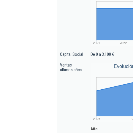
2021
2022
Capital Social
De 0 a 3.100 €
Ventas
Evolució
últimos años
2023
Año