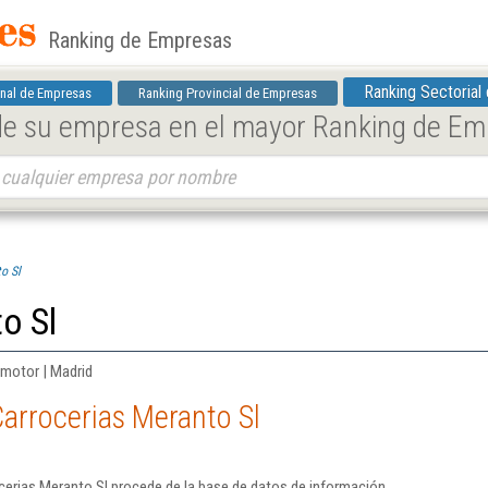
Ranking de Empresas
Ranking Sectorial
nal de Empresas
Ranking Provincial de Empresas
 de su empresa en el mayor Ranking de E
o Sl
o Sl
 motor | Madrid
arrocerias Meranto Sl
cerias Meranto Sl procede de la base de datos de información