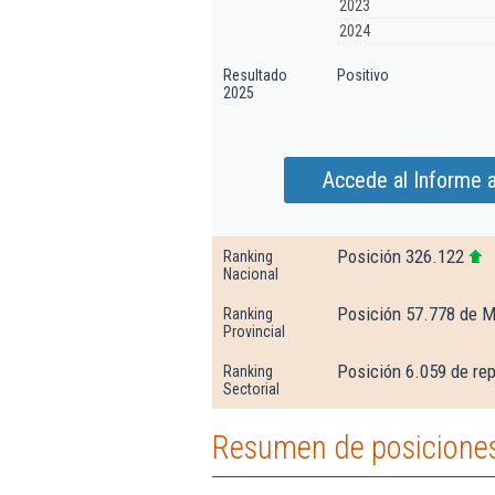
2023
2024
Resultado
Positivo
2025
Accede al Informe 
Posición 326.122
Ranking
Nacional
Posición 57.778 de M
Ranking
Provincial
Posición 6.059 de re
Ranking
Sectorial
Resumen de posiciones