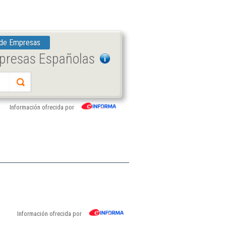
 de Empresas
mpresas Españolas
Información ofrecida por
Información ofrecida por