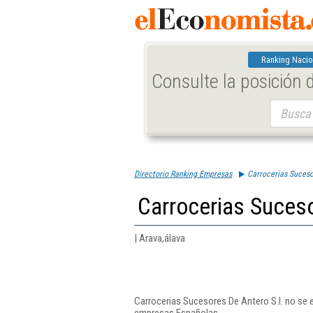
Ranking Nacio
Consulte la posición
Buscar:
Directorio Ranking Empresas
Carrocerias Suceso
Carrocerias Suceso
| Arava,álava
Carrocerias Sucesores De Antero S.l. no se 
empresas Españolas.