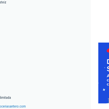
steiz
limitada
oceriasantero.com