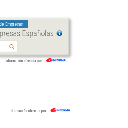
 de Empresas
mpresas Españolas
Información ofrecida por
Información ofrecida por