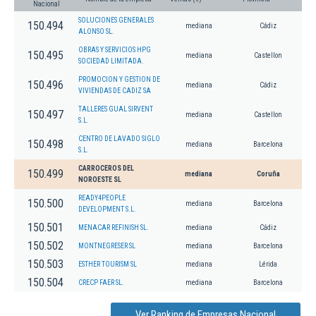
Nacional
SOLUCIONES GENERALES
150.494
mediana
Cádiz
ALONSO SL.
OBRAS Y SERVICIOS HPG
150.495
mediana
Castellon
SOCIEDAD LIMITADA.
PROMOCION Y GESTION DE
150.496
mediana
Cádiz
VIVIENDAS DE CADIZ SA
TALLERES GUAL SIRVENT
150.497
mediana
Castellon
S.L.
CENTRO DE LAVADO SIGLO
150.498
mediana
Barcelona
S.L.
CARROCEROS DEL
150.499
mediana
Coruña
NOROESTE SL
READY4PEOPLE
150.500
mediana
Barcelona
DEVELOPMENT S.L.
150.501
MENACAR REFINISH SL.
mediana
Cádiz
150.502
MONTNEGRESER SL
mediana
Barcelona
150.503
ESTHER TOURISM SL
mediana
Lérida
150.504
CRECP FAER SL.
mediana
Barcelona
Ver Ranking de Empresas Nacional