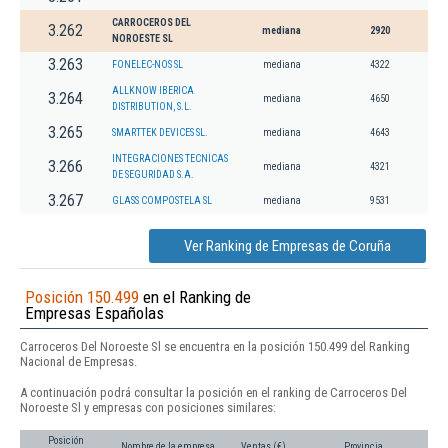
CARROCEROS DEL
3.262
mediana
2920
NOROESTE SL
3.263
FONELEC-NOS SL
mediana
4322
ALLKNOW IBERICA
3.264
mediana
4650
DISTRIBUTION, S.L.
3.265
SMARTTEK DEVICES SL.
mediana
4643
INTEGRACIONES TECNICAS
3.266
mediana
4321
DE SEGURIDAD S.A.
3.267
GLASS COMPOSTELA SL
mediana
9531
Ver Ranking de Empresas de Coruña
Posición 150.499
en el Ranking de
Empresas Españolas
Carroceros Del Noroeste Sl se encuentra en la posición 150.499 del Ranking
Nacional de Empresas.
A continuación podrá consultar la posición en el ranking de Carroceros Del
Noroeste Sl y empresas con posiciones similares:
Posición
Nombre de la empresa
Ventas (€)
Provincia