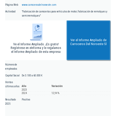
Página Web
www.carrocerosdelnoroeste.com
Actividad
"Fabricación de carrocerías para vehículos de motor; Fabricación de remolques y
semirremolques"
Ver el Informe Ampliado de
Carroceros Del Noroeste Sl
Ve el Informe Ampliado. ¡Es gratis!
Regístrese en eInforma y le regalamos
el Informe Ampliado de esta empresa
Número de
empleados
Capital Social
De 3.100 a 60.000 €
Ventas
Año
Variación
últimos años
2023
2024
12,94 %
Resultado
Positivo
2025