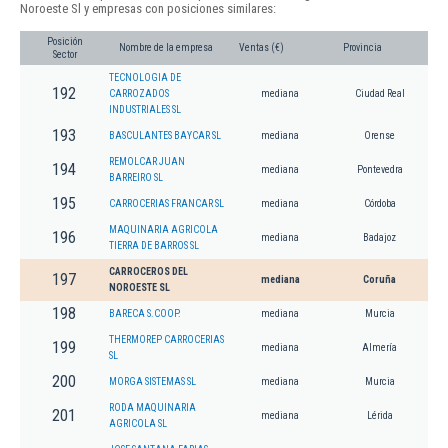
Noroeste Sl y empresas con posiciones similares:
Posición
Nombre de la empresa
Ventas (€)
Provincia
Sector
TECNOLOGIA DE
192
CARROZADOS
mediana
Ciudad Real
INDUSTRIALES SL
193
BASCULANTES BAYCAR SL
mediana
Orense
REMOLCAR JUAN
194
mediana
Pontevedra
BARREIRO SL
195
CARROCERIAS FRANCAR SL
mediana
Córdoba
MAQUINARIA AGRICOLA
196
mediana
Badajoz
TIERRA DE BARROS SL
CARROCEROS DEL
197
mediana
Coruña
NOROESTE SL
198
BARECA S.COOP.
mediana
Murcia
THERMOREP CARROCERIAS
199
mediana
Almería
SL
200
MORGA SISTEMAS SL
mediana
Murcia
RODA MAQUINARIA
201
mediana
Lérida
AGRICOLA SL