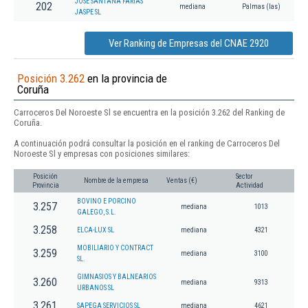
JOSE SANTANA FARIAS
202
mediana
Palmas (las)
JASPE SL
Ver Ranking de Empresas del CNAE 2920
Posición 3.262
en la provincia de
Coruña
Carroceros Del Noroeste Sl se encuentra en la posición 3.262 del Ranking de
Coruña.
A continuación podrá consultar la posición en el ranking de Carroceros Del
Noroeste Sl y empresas con posiciones similares:
Posición
Sector
Nombre de la empresa
Ventas (€)
Provincia
Actividad
BOVINO E PORCINO
3.257
mediana
1013
GALEGO, S.L.
3.258
ELCA-LUX SL
mediana
4321
MOBILIARIO Y CONTRACT
3.259
mediana
3100
SL.
GIMNASIOS Y BALNEARIOS
3.260
mediana
9313
URBANOS SL
3.261
SAPEGA SERVICIOS SL
mediana
4621