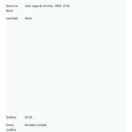
Domicilio
Calle Lagoa de Doniños , PARC. 41-43
Social
Localidad
Naron
Teléfono
98138...
Forma
Sociedad limitada
Jurídica