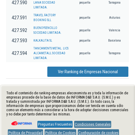
427.590
LANA SOCIEDAD
pequeña
Tarragona
LIMITADA.
TRAVEL FACTORY
427.591
pequeña
Asturias
BOOKING SLL
BUENOYSENCILLO
427.592
pequeña
Valencia
SOCIEDAD LIMITADA.
427.593
KALKALITA SL
pequeña
Barcelona
TANCAMENTS METAL. LICS
427.594
ALCAMETALL SOCIEDAD
pequeña
Tarragona
LIMITADA.
Ver Ranking de Empresas Nacional
Todo el contenido de ranking-empresas.eleconomista.es y toda la información de
empresas procede de la base de datos de INFORMA D&B S.A.U. (S.M.E.) y es
tratada y suministrada por INFORMA D&B S.A.U. (S.M.E.). En todo caso, la
información de empresas que proporcionamos debe ser tenida en cuenta sólo
como un elemento más a considerar a la hora de adoptar decisiones comerciales
y no debe por tanto determinar las mismas.
Preguntas Frecuentes
Condiciones Generales
Política de Privacidad
Política de Cookies
Configuración de cookies