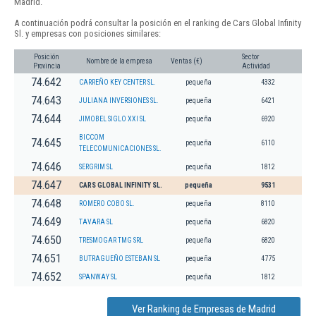
Madrid.
A continuación podrá consultar la posición en el ranking de Cars Global Infinity
Sl. y empresas con posiciones similares:
Posición
Sector
Nombre de la empresa
Ventas (€)
Provincia
Actividad
74.642
CARREÑO KEY CENTER SL.
pequeña
4332
74.643
JULIANA INVERSIONES SL.
pequeña
6421
74.644
JIMOBEL SIGLO XXI SL
pequeña
6920
BICCOM
74.645
pequeña
6110
TELECOMUNICACIONES SL.
74.646
SERGRIM SL
pequeña
1812
74.647
CARS GLOBAL INFINITY SL.
pequeña
9531
74.648
ROMERO COBO SL.
pequeña
8110
74.649
TAVARA SL
pequeña
6820
74.650
TRESMOGAR TMG SRL
pequeña
6820
74.651
BUTRAGUEÑO ESTEBAN SL
pequeña
4775
74.652
SPANWAY SL
pequeña
1812
Ver Ranking de Empresas de Madrid