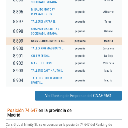
SOCIEDAD LIMITADA.
MIRAUTO MOTOR Y
8.896
pequeña
Alicante
REPARACIONES SL.
8.897
TALLERES MATRA SL
pequeña
Teruel
CHAPISTERIA CUTGAR
8.898
pequeña
Orense
SOCIEDAD LIMITADA.
8.899
CARS GLOBAL INFINITY SL.
pequeña
Madrid
8.900
TALLER RPG MALGRAT S.L.
pequeña
Barcelona
8.901
GIL FEBRERO SL
pequeña
La Rioja
8.902
MANUEL BESES SL
pequeña
Valencia
8.903
TALLERES CASTINAUTO SL
pequeña
Madrid
TALLERES LUCLO MOTOR
8.904
pequeña
Madrid
SPORT SL.
Ver Ranking de Empresas del CNAE 9531
Posición 74.647
en la provincia de
Madrid
Cars Global Infinity Sl. se encuentra en la posición 74.647 del Ranking de