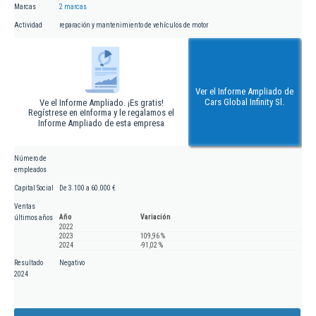
Marcas
2 marcas
Actividad
reparación y mantenimiento de vehículos de motor
Ver el Informe Ampliado de
Cars Global Infinity Sl.
Ve el Informe Ampliado. ¡Es gratis!
Regístrese en eInforma y le regalamos el
Informe Ampliado de esta empresa
Número de
empleados
Capital Social
De 3.100 a 60.000 €
Ventas
Año
Variación
últimos años
2022
2023
109,96 %
2024
-91,02 %
Resultado
Negativo
2024