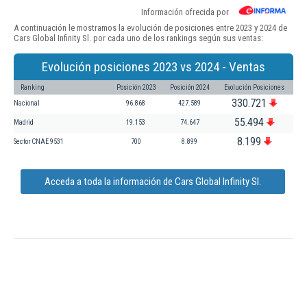
Información ofrecida por
A continuación le mostramos la evolución de posiciones entre 2023 y 2024 de
Cars Global Infinity Sl. por cada uno de los rankings según sus ventas:
Evolución posiciones 2023 vs 2024 - Ventas
Ranking
Posición 2023
Posición 2024
Evolución Posiciones
330.721
Nacional
96.868
427.589
55.494
Madrid
19.153
74.647
8.199
Sector CNAE 9531
700
8.899
Acceda a toda la información de Cars Global Infinity Sl.