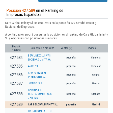
Posición 427.589
en el Ranking de
Empresas Españolas
Cars Global Infinity Sl. se encuentra en la posición 427.589 del Ranking
Nacional de Empresas.
A continuación podrá consultar la posición en el ranking de Cars Global Infinity
Sl. y empresas con posiciones similares:
Posición
Nombre de la empresa
Ventas (€)
Provincia
Nacional
BERCUR EXCLUSIVAS
427.584
pequeña
Valencia
SOCIEDAD LIMITADA.
427.585
ARC 97 SL
pequeña
Barcelona
GRUPO VIVEE DE
427.586
pequeña
Coruña
INVERSIONES SL.
427.587
JOSEP CUSI SL
pequeña
Gerona
CADENA DE
427.588
ELECTRODOMESTICOS
pequeña
Granada
ZAIDIN SL
427.589
CARS GLOBAL INFINITY SL.
pequeña
Madrid
TREBALLS METAL.LICS