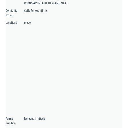
COMPRAVENTA DE HERRAMIENTA..
Domicilio
Calle Ferrocarril , 16
Social
Localidad
meco
Forma
Sociedad limitada
Jurídica