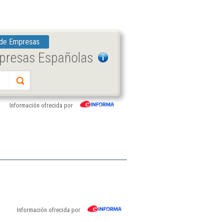
 de Empresas
mpresas Españolas
Información ofrecida por
Información ofrecida por