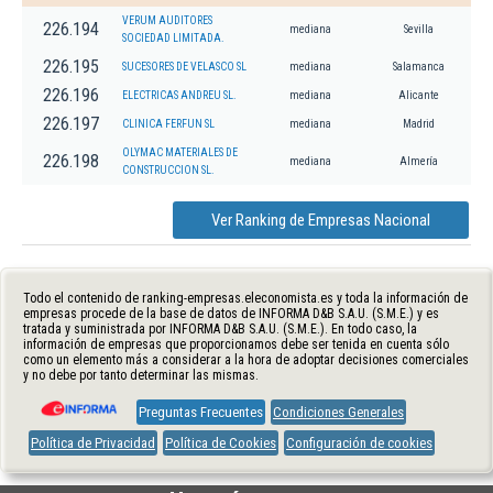
VERUM AUDITORES
226.194
mediana
Sevilla
SOCIEDAD LIMITADA.
226.195
SUCESORES DE VELASCO SL
mediana
Salamanca
226.196
ELECTRICAS ANDREU SL.
mediana
Alicante
226.197
CLINICA FERFUN SL
mediana
Madrid
OLYMAC MATERIALES DE
226.198
mediana
Almería
CONSTRUCCION SL.
Ver Ranking de Empresas Nacional
Todo el contenido de ranking-empresas.eleconomista.es y toda la información de
empresas procede de la base de datos de INFORMA D&B S.A.U. (S.M.E.) y es
tratada y suministrada por INFORMA D&B S.A.U. (S.M.E.). En todo caso, la
información de empresas que proporcionamos debe ser tenida en cuenta sólo
como un elemento más a considerar a la hora de adoptar decisiones comerciales
y no debe por tanto determinar las mismas.
Preguntas Frecuentes
Condiciones Generales
Política de Privacidad
Política de Cookies
Configuración de cookies