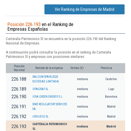
Ver Ranking de Empresas de Madrid
Posición 226.193
en el Ranking de
Empresas Españolas
Carteralia Patrimonios Sl se encuentra en la posición 226.193 del Ranking
Nacional de Empresas.
A continuación podrá consultar la posición en el ranking de Carteralia
Patrimonios Sl y empresas con posiciones similares:
Posición
Nombre de la empresa
Ventas (€)
Provincia
Nacional
RALCOM SPAIN 2020
226.188
mediana
Castellon
SOCIEDAD LIMITADA.
226.189
OPAGRAF SL
mediana
Lugo
226.190
IOSA GREEN ENERGY S.L.
mediana
Barcelona
BME REGULATORY SERVICES
226.191
mediana
Madrid
SA.
226.192
URGUECO SL
mediana
Madrid
CARTERALIA PATRIMONIOS
226.193
mediana
Madrid
SL