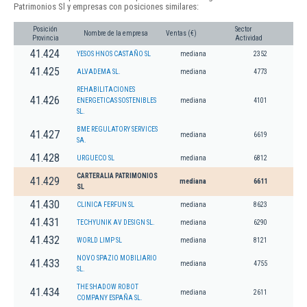
Patrimonios Sl y empresas con posiciones similares:
Posición
Sector
Nombre de la empresa
Ventas (€)
Provincia
Actividad
41.424
YESOS HNOS CASTAÑO SL
mediana
2352
41.425
ALVADEMA SL.
mediana
4773
REHABILITACIONES
41.426
ENERGETICAS SOSTENIBLES
mediana
4101
SL.
BME REGULATORY SERVICES
41.427
mediana
6619
SA.
41.428
URGUECO SL
mediana
6812
CARTERALIA PATRIMONIOS
41.429
mediana
6611
SL
41.430
CLINICA FERFUN SL
mediana
8623
41.431
TECHYUNIK AV DESIGN SL.
mediana
6290
41.432
WORLD LIMP SL
mediana
8121
NOVO SPAZIO MOBILIARIO
41.433
mediana
4755
SL.
THE SHADOW ROBOT
41.434
mediana
2611
COMPANY ESPAÑA SL.