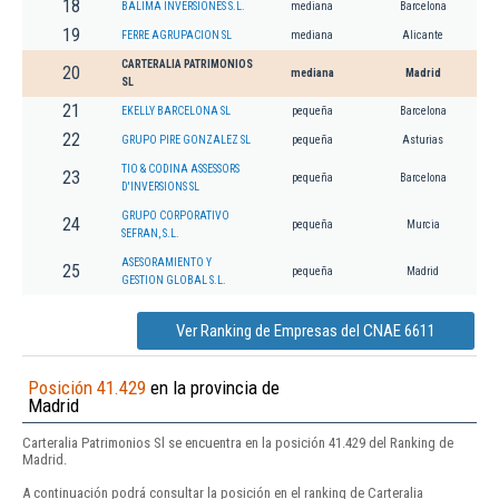
18
BALIMA INVERSIONES S.L.
mediana
Barcelona
19
FERRE AGRUPACION SL
mediana
Alicante
CARTERALIA PATRIMONIOS
20
mediana
Madrid
SL
21
EKELLY BARCELONA SL
pequeña
Barcelona
22
GRUPO PIRE GONZALEZ SL
pequeña
Asturias
TIO & CODINA ASSESSORS
23
pequeña
Barcelona
D'INVERSIONS SL
GRUPO CORPORATIVO
24
pequeña
Murcia
SEFRAN, S.L.
ASESORAMIENTO Y
25
pequeña
Madrid
GESTION GLOBAL S.L.
Ver Ranking de Empresas del CNAE 6611
Posición 41.429
en la provincia de
Madrid
Carteralia Patrimonios Sl se encuentra en la posición 41.429 del Ranking de
Madrid.
A continuación podrá consultar la posición en el ranking de Carteralia