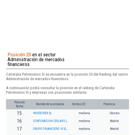
Posición 20
en el sector
Administración de mercados
financieros
Carteralia Patrimonios Sl se encuentra en la posición 20 del Ranking del sector
Administración de mercados financieros.
A continuación podrá consultar la posición en el ranking de Carteralia
Patrimonios Sl y empresas con posiciones similares:
Posición
Nombre de la empresa
Ventas (€)
Provincia
Sector
15
INVERCYSEX SL
mediana
Cáceres
16
CORPORACION CESLAR S.L.
mediana
Madrid
17
GRUPO FINANCIERO 10 SL.
mediana
Madrid