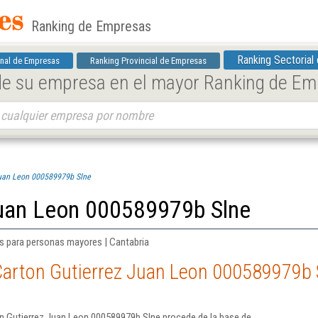
Ranking de Empresas
Ranking Sectorial
nal de Empresas
Ranking Provincial de Empresas
 de su empresa en el mayor Ranking de E
Juan Leon 000589979b Slne
Juan Leon 000589979b Slne
es para personas mayores | Cantabria
Carton Gutierrez Juan Leon 000589979b 
n Gutierrez Juan Leon 000589979b Slne procede de la base de