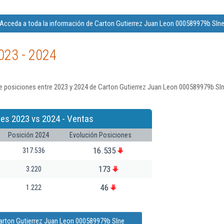
Acceda a toda la información de Carton Gutierrez Juan Leon 000589979b Sln
023 - 2024
e posiciones entre 2023 y 2024 de Carton Gutierrez Juan Leon 000589979b Sln
nes 2023 vs 2024 - Ventas
Posición 2024
Evolución Posiciones
16.535
317.536
173
3.220
46
1.222
arton Gutierrez Juan Leon 000589979b Slne