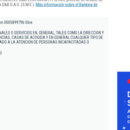
 D&B S.A.U. (S.M.E.).
Más información sobre el Ranking de
eon 000589979b Slne
NALES O SERVICIOS EN, GENERAL, TALES COMO LA DIRECCION Y
NCIAS, CASAS DE ACOGIDA Y EN GENERAL CUALQUIER TIPO DE
CADO A LA ATENCION DE PERSONAS INCAPACITADAS O
a)