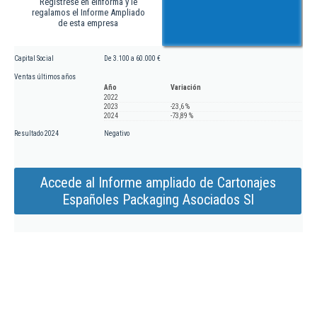
Regístrese en eInforma y le
regalamos el Informe Ampliado
de esta empresa
Capital Social
De 3.100 a 60.000 €
Ventas últimos años
Año
Variación
2022
2023
-23,6 %
2024
-73,89 %
Resultado 2024
Negativo
Accede al Informe ampliado de Cartonajes
Españoles Packaging Asociados Sl