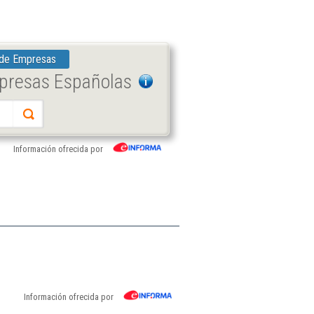
 de Empresas
mpresas Españolas
Información ofrecida por
Información ofrecida por