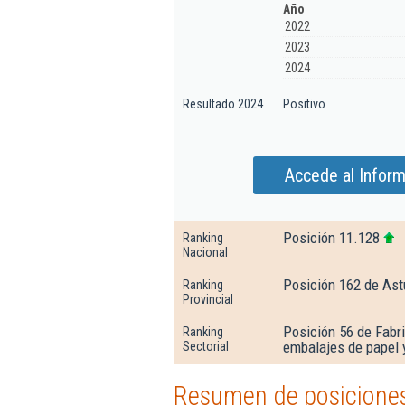
Año
2022
2023
2024
Resultado 2024
Positivo
Accede al Inform
Posición 11.128
Ranking
Nacional
Posición 162 de Ast
Ranking
Provincial
Posición 56 de Fabr
Ranking
embalajes de papel 
Sectorial
Resumen de posiciones