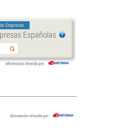
 de Empresas
mpresas Españolas
Información ofrecida por
Información ofrecida por