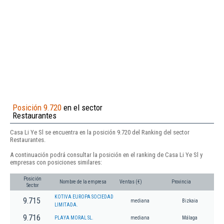
Posición 9.720
en el sector
Restaurantes
Casa Li Ye Sl se encuentra en la posición 9.720 del Ranking del sector
Restaurantes.
A continuación podrá consultar la posición en el ranking de Casa Li Ye Sl y
empresas con posiciones similares:
Posición
Nombre de la empresa
Ventas (€)
Provincia
Sector
KOTIVA EUROPA SOCIEDAD
9.715
mediana
Bizkaia
LIMITADA.
9.716
PLAYA MORAL SL.
mediana
Málaga