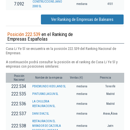
CONSTRUCCIONS JANO
7.092
mediana
4101
2000 SL
Ver Ranking de Empresas de Baleares
Posición 222.539
en el Ranking de
Empresas Españolas
Casa Li Ye Sl se encuentra en la posición 222.539 del Ranking Nacional de
Empresas.
A continuación podrá consultar la posición en el ranking de Casa Li Ye Sl y
empresas con posiciones similares:
Posición
Nombre de la empresa
Ventas (€)
Provincia
Nacional
222.534
PEKEMUNDO KIDS LAND SL
mediana
Tenerife
222.535
PINTURAS LAGUN SL
mediana
Madrid
LA CHULERIA
222.536
mediana
Madrid
RESTAURACION SL.
222.537
DANI DIAZ SL
mediana
Arava,Álava
RESTAURACION EL
222.538
MIRADOR DE CAZORLA
mediana
Jaén