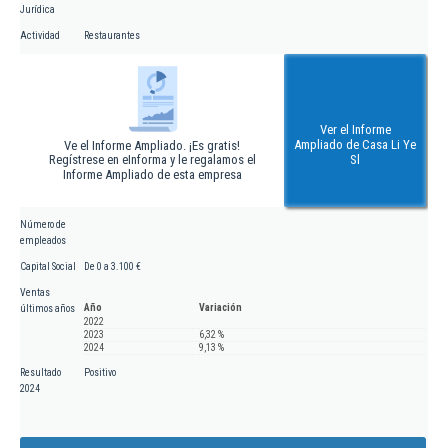
Jurídica
Actividad
Restaurantes
Ver el Informe
Ampliado de Casa Li Ye
Ve el Informe Ampliado. ¡Es gratis!
Regístrese en eInforma y le regalamos el
Sl
Informe Ampliado de esta empresa
Número de
empleados
Capital Social
De 0 a 3.100 €
Ventas
Año
Variación
últimos años
2022
2023
6,32 %
2024
9,13 %
Resultado
Positivo
2024