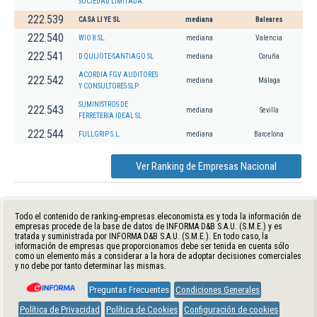
SOCIEDAD LIMITADA.
222.539
CASA LI YE SL
mediana
Baleares
222.540
WIO 8 SL.
mediana
Valencia
222.541
D QUIJOTE-SANTIAGO SL
mediana
Coruña
ACORDIA FGV AUDITORES
222.542
mediana
Málaga
Y CONSULTORES SLP.
SUMINISTROS DE
222.543
mediana
Sevilla
FERRETERIA IDEAL SL
222.544
FULLGRIP S.L.
mediana
Barcelona
Ver Ranking de Empresas Nacional
Todo el contenido de ranking-empresas.eleconomista.es y toda la información de
empresas procede de la base de datos de INFORMA D&B S.A.U. (S.M.E.) y es
tratada y suministrada por INFORMA D&B S.A.U. (S.M.E.). En todo caso, la
información de empresas que proporcionamos debe ser tenida en cuenta sólo
como un elemento más a considerar a la hora de adoptar decisiones comerciales
y no debe por tanto determinar las mismas.
Preguntas Frecuentes
Condiciones Generales
Política de Privacidad
Política de Cookies
Configuración de cookies