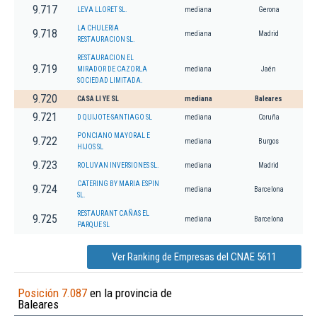
9.717
LEVA LLORET SL.
mediana
Gerona
LA CHULERIA
9.718
mediana
Madrid
RESTAURACION SL.
RESTAURACION EL
9.719
MIRADOR DE CAZORLA
mediana
Jaén
SOCIEDAD LIMITADA.
9.720
CASA LI YE SL
mediana
Baleares
9.721
D QUIJOTE-SANTIAGO SL
mediana
Coruña
PONCIANO MAYORAL E
9.722
mediana
Burgos
HIJOS SL
9.723
ROLUVAN INVERSIONES SL.
mediana
Madrid
CATERING BY MARIA ESPIN
9.724
mediana
Barcelona
SL.
RESTAURANT CAÑAS EL
9.725
mediana
Barcelona
PARQUE SL
Ver Ranking de Empresas del CNAE 5611
Posición 7.087
en la provincia de
Baleares