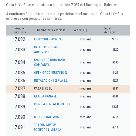
Casa Li Ye Sl se encuentra en la posición 7.087 del Ranking de Baleares.
A continuación podrá consultar la posición en el ranking de Casa Li Ye Sl y
empresas con posiciones similares:
Posición
Sector
Nombre de la empresa
Ventas (€)
Provincia
Actividad
7.082
ENJOYGOLF SPORT SL.
mediana
9319
HEREDEROS DE MIRO
7.083
mediana
6820
ADROVER SL
FASCINADO BODY HAIR
7.084
mediana
4645
COMPANY SL
7.085
OPEN GP CONSULTING SL
mediana
6421
7.086
INSTALACIONS ES PLA S.L.
mediana
4321
7.087
CASA LI YE SL
mediana
5611
7.088
ISLA CARIANA SL
mediana
4641
CLINICA DENTAL BS-PATINS
7.089
mediana
8623
SL
7.090
ILU SION BALEAR SL
mediana
4755
TOT SON GUSTOS
7.091
mediana
4711
SOCIEDAD LIMITADA.