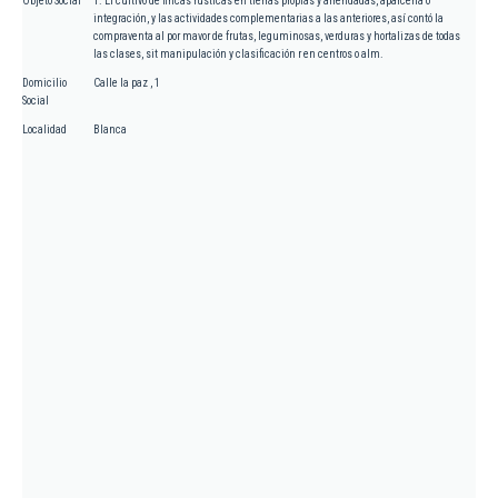
Objeto Social
1. El cultivo de fincas rústicas en tierras propias y arrendadas, aparcería o
integración, y las actividades complementarias a las anteriores, así contó la
compraventa al por mavor de frutas, leguminosas, verduras y hortalizas de todas
las clases, sit manipulación y clasificación r en centros o alm.
Domicilio
Calle la paz , 1
Social
Localidad
Blanca