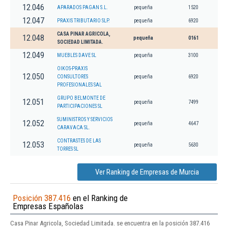
12.046
APARADOS PAGAN S.L.
pequeña
1520
12.047
PRAXIS TRIBUTARIO SLP.
pequeña
6920
CASA PINAR AGRICOLA,
12.048
pequeña
0161
SOCIEDAD LIMITADA.
12.049
MUEBLES DAVE SL
pequeña
3100
OIKOS-PRAXIS
12.050
CONSULTORES
pequeña
6920
PROFESIONALES SAL
GRUPO BELMONTE DE
12.051
pequeña
7499
PARTICIPACIONES SL
SUMINISTROS Y SERVICIOS
12.052
pequeña
4647
CARAVACA SL.
CONTRASTES DE LAS
12.053
pequeña
5630
TORRES SL
Ver Ranking de Empresas de Murcia
Posición 387.416
en el Ranking de
Empresas Españolas
Casa Pinar Agricola, Sociedad Limitada. se encuentra en la posición 387.416