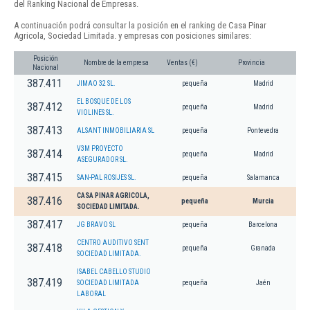
del Ranking Nacional de Empresas.
A continuación podrá consultar la posición en el ranking de Casa Pinar
Agricola, Sociedad Limitada. y empresas con posiciones similares:
Posición
Nombre de la empresa
Ventas (€)
Provincia
Nacional
387.411
JIMAO 32 SL.
pequeña
Madrid
EL BOSQUE DE LOS
387.412
pequeña
Madrid
VIOLINES SL.
387.413
ALSANT INMOBILIARIA SL
pequeña
Pontevedra
V3M PROYECTO
387.414
pequeña
Madrid
ASEGURADOR SL.
387.415
SAN-PAL ROSIJES SL.
pequeña
Salamanca
CASA PINAR AGRICOLA,
387.416
pequeña
Murcia
SOCIEDAD LIMITADA.
387.417
JG BRAVO SL
pequeña
Barcelona
CENTRO AUDITIVO SENT
387.418
pequeña
Granada
SOCIEDAD LIMITADA.
ISABEL CABELLO STUDIO
387.419
SOCIEDAD LIMITADA
pequeña
Jaén
LABORAL