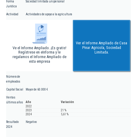
Forma
Sociedad limitada unipersonal
Jurídica
Actividad
Actividades de apoyo a la agricultura
Ver el Informe Ampliado de Casa
Pinar Agricola, Sociedad
Ve el Informe Ampliado. ¡Es gratis!
Regístrese en eInforma y le
Limitada.
regalamos el Informe Ampliado de
esta empresa
Número de
empleados
Capital Social
Mayor de 60.000 €
Ventas
Año
Variación
últimos años
2022
2023
21 %
2024
5,61 %
Resultado
Negativo
2024