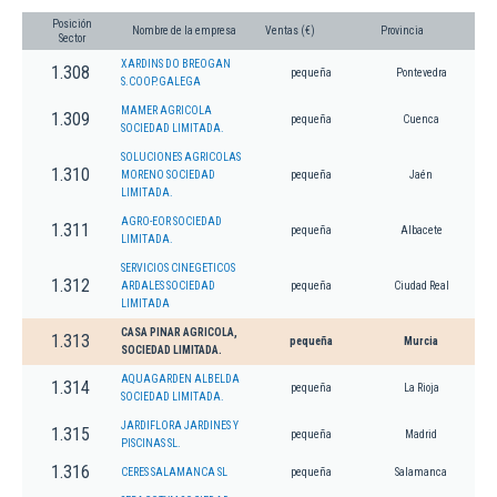
Posición
Nombre de la empresa
Ventas (€)
Provincia
Sector
XARDINS DO BREOGAN
1.308
pequeña
Pontevedra
S.COOP.GALEGA
MAMER AGRICOLA
1.309
pequeña
Cuenca
SOCIEDAD LIMITADA.
SOLUCIONES AGRICOLAS
1.310
MORENO SOCIEDAD
pequeña
Jaén
LIMITADA.
AGRO-EOR SOCIEDAD
1.311
pequeña
Albacete
LIMITADA.
SERVICIOS CINEGETICOS
1.312
ARDALES SOCIEDAD
pequeña
Ciudad Real
LIMITADA
CASA PINAR AGRICOLA,
1.313
pequeña
Murcia
SOCIEDAD LIMITADA.
AQUAGARDEN ALBELDA
1.314
pequeña
La Rioja
SOCIEDAD LIMITADA.
JARDIFLORA JARDINES Y
1.315
pequeña
Madrid
PISCINAS SL.
1.316
CERES SALAMANCA SL
pequeña
Salamanca