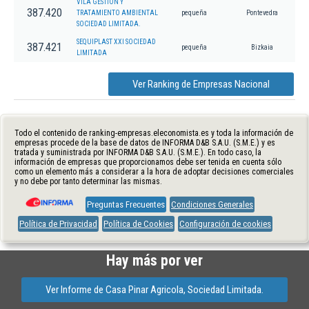
VILA GESTION Y
387.420
TRATAMIENTO AMBIENTAL
pequeña
Pontevedra
SOCIEDAD LIMITADA.
SEQUIPLAST XXI SOCIEDAD
387.421
pequeña
Bizkaia
LIMITADA
Ver Ranking de Empresas Nacional
Todo el contenido de ranking-empresas.eleconomista.es y toda la información de
empresas procede de la base de datos de INFORMA D&B S.A.U. (S.M.E.) y es
tratada y suministrada por INFORMA D&B S.A.U. (S.M.E.). En todo caso, la
información de empresas que proporcionamos debe ser tenida en cuenta sólo
como un elemento más a considerar a la hora de adoptar decisiones comerciales
y no debe por tanto determinar las mismas.
Preguntas Frecuentes
Condiciones Generales
Política de Privacidad
Política de Cookies
Configuración de cookies
Hay más por ver
Ver Informe de Casa Pinar Agricola, Sociedad Limitada.