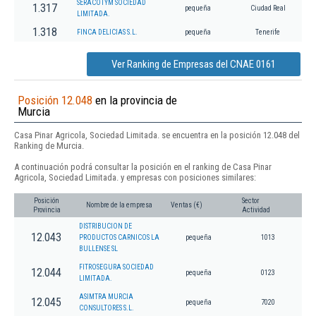
SERACOTYM SOCIEDAD
1.317
pequeña
Ciudad Real
LIMITADA.
1.318
FINCA DELICIAS S.L.
pequeña
Tenerife
Ver Ranking de Empresas del CNAE 0161
Posición 12.048
en la provincia de
Murcia
Casa Pinar Agricola, Sociedad Limitada. se encuentra en la posición 12.048 del
Ranking de Murcia.
A continuación podrá consultar la posición en el ranking de Casa Pinar
Agricola, Sociedad Limitada. y empresas con posiciones similares:
Posición
Sector
Nombre de la empresa
Ventas (€)
Provincia
Actividad
DISTRIBUCION DE
12.043
PRODUCTOS CARNICOS LA
pequeña
1013
BULLENSE SL
FITROSEGURA SOCIEDAD
12.044
pequeña
0123
LIMITADA.
ASIMTRA MURCIA
12.045
pequeña
7020
CONSULTORES S.L.