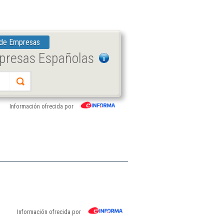
 de Empresas
mpresas Españolas
Información ofrecida por
Información ofrecida por