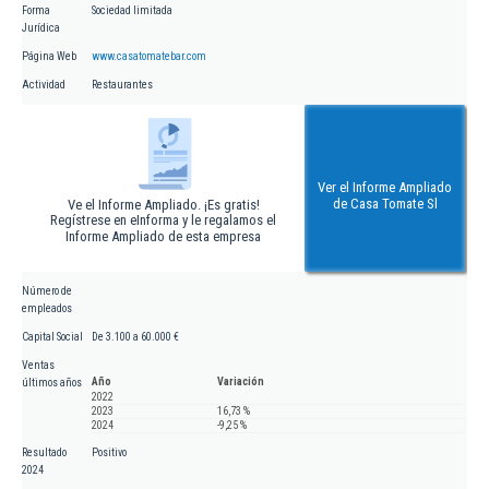
Forma
Sociedad limitada
Jurídica
Página Web
www.casatomatebar.com
Actividad
Restaurantes
Ver el Informe Ampliado
de Casa Tomate Sl
Ve el Informe Ampliado. ¡Es gratis!
Regístrese en eInforma y le regalamos el
Informe Ampliado de esta empresa
Número de
empleados
Capital Social
De 3.100 a 60.000 €
Ventas
Año
Variación
últimos años
2022
2023
16,73 %
2024
-9,25 %
Resultado
Positivo
2024