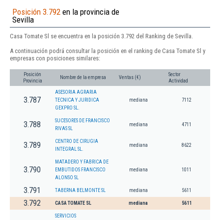
Posición 3.792
en la provincia de
Sevilla
Casa Tomate Sl se encuentra en la posición 3.792 del Ranking de Sevilla.
A continuación podrá consultar la posición en el ranking de Casa Tomate Sl y
empresas con posiciones similares:
Posición
Sector
Nombre de la empresa
Ventas (€)
Provincia
Actividad
ASESORIA AGRARIA
3.787
TECNICA Y JURIDICA
mediana
7112
GEXPRO SL.
SUCESORES DE FRANCISCO
3.788
mediana
4711
RIVAS SL
CENTRO DE CIRUGIA
3.789
mediana
8622
INTEGRAL SL.
MATADERO Y FABRICA DE
3.790
EMBUTIDOS FRANCISCO
mediana
1011
ALONSO SL
3.791
TABERNA BELMONTE SL
mediana
5611
3.792
CASA TOMATE SL
mediana
5611
SERVICIOS