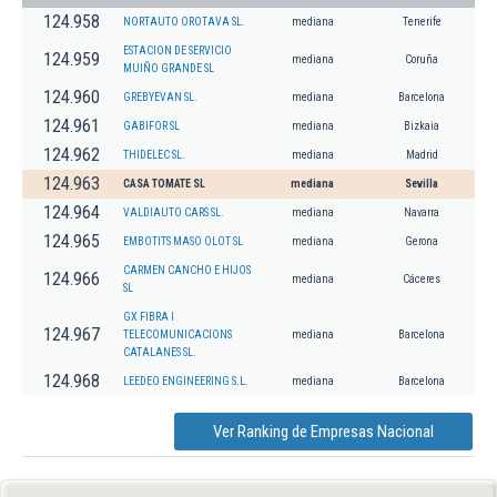
124.958
NORTAUTO OROTAVA SL.
mediana
Tenerife
ESTACION DE SERVICIO
124.959
mediana
Coruña
MUIÑO GRANDE SL
124.960
GREBYEVAN SL.
mediana
Barcelona
124.961
GABIFOR SL
mediana
Bizkaia
124.962
THIDELEC SL.
mediana
Madrid
124.963
CASA TOMATE SL
mediana
Sevilla
124.964
VALDIAUTO CARS SL.
mediana
Navarra
124.965
EMBOTITS MASO OLOT SL
mediana
Gerona
CARMEN CANCHO E HIJOS
124.966
mediana
Cáceres
SL
GX FIBRA I
124.967
TELECOMUNICACIONS
mediana
Barcelona
CATALANES SL.
124.968
LEEDEO ENGINEERING S.L.
mediana
Barcelona
Ver Ranking de Empresas Nacional