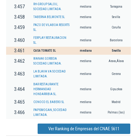
RH-GROUP SALOU,
3.457
mediana
Tarragona
SOCIEDAD LIMITADA.
3.458
TABERNA BELMONTE SL
mediana
Sevilla
PAZO DE VILABOA RESORTS
3.459
mediana
Coruña
SL.
FERPLAY RESTAURACION
3.460
mediana
Barcelona
SL.
3.461
CASA TOMATE SL
mediana
Sevilla
WANAK GORBEIA
3.462
mediana
Arava,Álava
SOCIEDAD LIMITADA.
LA BLAVA VA SOCIEDAD
3.463
mediana
Gerona
LIMITADA.
BAR RESTAURANTE
3.464
HERMANDAD
mediana
Gipuzkoa
HONDARRIBIA SL.
3.465
CONOCO EL BABERO SL
mediana
Madrid
PAPISMOGAN, SOCIEDAD
3.466
mediana
Palmas (las)
LIMITADA.
Ver Ranking de Empresas del CNAE 5611