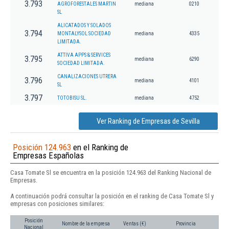
3.793
AGROFORESTALES MARTIN
mediana
0210
SL
ALICATADOS Y SOLADOS
3.794
MONTALYSOL SOCIEDAD
mediana
4335
LIMITADA.
ATTIVA APPS & SERVICES
3.795
mediana
6290
SOCIEDAD LIMITADA.
CANALIZACIONES UTRERA
3.796
mediana
4101
SL
3.797
TOTOBISU SL.
mediana
4752
Ver Ranking de Empresas de Sevilla
Posición 124.963
en el Ranking de
Empresas Españolas
Casa Tomate Sl se encuentra en la posición 124.963 del Ranking Nacional de
Empresas.
A continuación podrá consultar la posición en el ranking de Casa Tomate Sl y
empresas con posiciones similares:
Posición
Nombre de la empresa
Ventas (€)
Provincia
Nacional