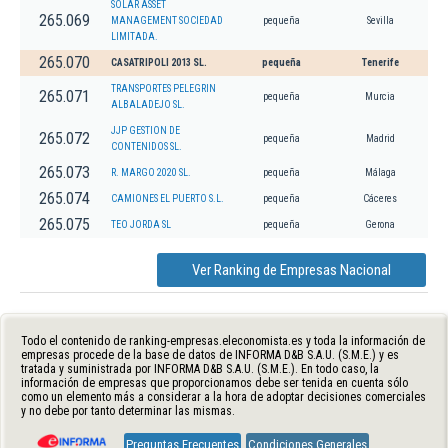
SOLAR ASSET
265.069
MANAGEMENT SOCIEDAD
pequeña
Sevilla
LIMITADA.
265.070
CASATRIPOLI 2013 SL.
pequeña
Tenerife
TRANSPORTES PELEGRIN
265.071
pequeña
Murcia
ALBALADEJO SL.
JJP GESTION DE
265.072
pequeña
Madrid
CONTENIDOS SL.
265.073
R. MARGO 2020 SL.
pequeña
Málaga
265.074
CAMIONES EL PUERTO S.L.
pequeña
Cáceres
265.075
TEO JORDA SL
pequeña
Gerona
Ver Ranking de Empresas Nacional
Todo el contenido de ranking-empresas.eleconomista.es y toda la información de
empresas procede de la base de datos de INFORMA D&B S.A.U. (S.M.E.) y es
tratada y suministrada por INFORMA D&B S.A.U. (S.M.E.). En todo caso, la
información de empresas que proporcionamos debe ser tenida en cuenta sólo
como un elemento más a considerar a la hora de adoptar decisiones comerciales
y no debe por tanto determinar las mismas.
Preguntas Frecuentes
Condiciones Generales