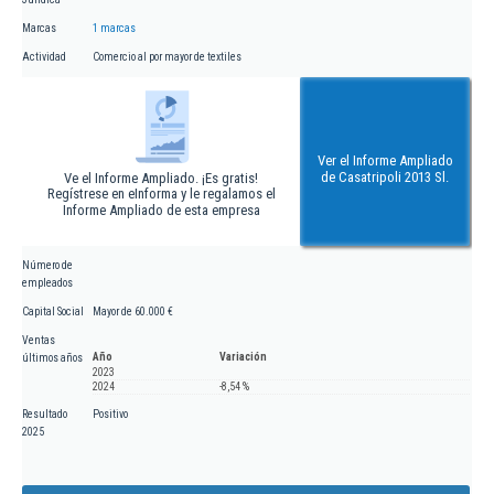
Marcas
1 marcas
Actividad
Comercio al por mayor de textiles
Ver el Informe Ampliado
de Casatripoli 2013 Sl.
Ve el Informe Ampliado. ¡Es gratis!
Regístrese en eInforma y le regalamos el
Informe Ampliado de esta empresa
Número de
empleados
Capital Social
Mayor de 60.000 €
Ventas
Año
Variación
últimos años
2023
2024
-8,54 %
Resultado
Positivo
2025