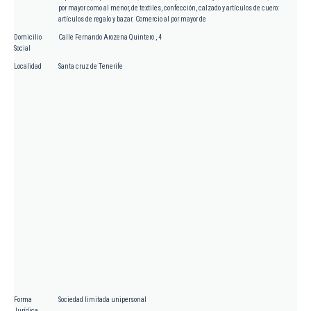
por mayor como al menor, de textiles, confección, calzado y artículos de cuero:
artículos de regalo y bazar. Comercio al por mayor de
Domicilio
Calle Fernando Arozena Quintero , 4
Social
Localidad
Santa cruz de Tenerife
Forma
Sociedad limitada unipersonal
Jurídica