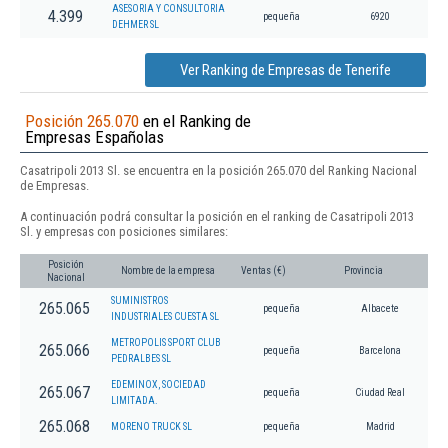
ASESORIA Y CONSULTORIA
4.399
pequeña
6920
DEHMER SL
Ver Ranking de Empresas de Tenerife
Posición 265.070
en el Ranking de
Empresas Españolas
Casatripoli 2013 Sl. se encuentra en la posición 265.070 del Ranking Nacional
de Empresas.
A continuación podrá consultar la posición en el ranking de Casatripoli 2013
Sl. y empresas con posiciones similares:
Posición
Nombre de la empresa
Ventas (€)
Provincia
Nacional
SUMINISTROS
265.065
pequeña
Albacete
INDUSTRIALES CUESTA SL
METROPOLIS SPORT CLUB
265.066
pequeña
Barcelona
PEDRALBES SL
EDEMINOX, SOCIEDAD
265.067
pequeña
Ciudad Real
LIMITADA.
265.068
MORENO TRUCK SL
pequeña
Madrid