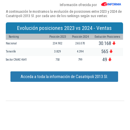
Información ofrecida por
A continuación le mostramos la evolución de posiciones entre 2023 y 2024 de
Casatripoli 2013 Sl. por cada uno de los rankings según sus ventas:
Evolución posiciones 2023 vs 2024 - Ventas
Ranking
Posición 2023
Posición 2024
Evolución Posiciones
30.168
Nacional
234.902
265.070
565
Tenerife
3.829
4.394
49
Sector CNAE 4641
750
799
Acceda a toda la información de Casatripoli 2013 Sl.