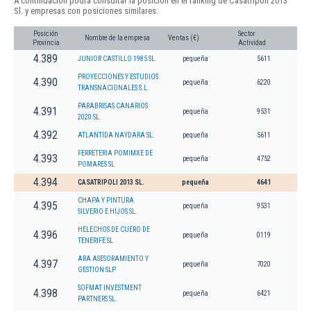
A continuación podrá consultar la posición en el ranking de Casatripoli 2013
Sl. y empresas con posiciones similares:
Posición
Sector
Nombre de la empresa
Ventas (€)
Provincia
Actividad
4.389
JUNIOR CASTILLO 1985 SL.
pequeña
5611
PROYECCIONES Y ESTUDIOS
4.390
pequeña
6220
TRANSNACIONALES S.L.
PARABRISAS CANARIOS
4.391
pequeña
9531
2020 SL.
4.392
ATLANTIDA NAYDARA SL.
pequeña
5611
FERRETERIA POMIMXE DE
4.393
pequeña
4752
POMARES SL
4.394
CASATRIPOLI 2013 SL.
pequeña
4641
CHAPA Y PINTURA
4.395
pequeña
9531
SILVERIO E HIJOS SL.
HELECHOS DE CUERO DE
4.396
pequeña
0119
TENERIFE SL
ARA ASESORAMIENTO Y
4.397
pequeña
7020
GESTION SLP
SOFMAT INVESTMENT
4.398
pequeña
6421
PARTNERS SL.