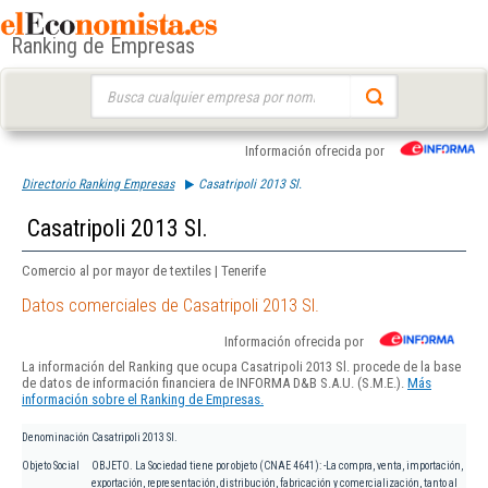
Ranking de Empresas
Buscar:
Información ofrecida por
Directorio Ranking Empresas
Casatripoli 2013 Sl.
Casatripoli 2013 Sl.
Comercio al por mayor de textiles | Tenerife
Datos comerciales de Casatripoli 2013 Sl.
Información ofrecida por
La información del Ranking que ocupa Casatripoli 2013 Sl. procede de la base
de datos de información financiera de INFORMA D&B S.A.U. (S.M.E.).
Más
información sobre el Ranking de Empresas.
Denominación
Casatripoli 2013 Sl.
Objeto Social
OBJETO. La Sociedad tiene por objeto (CNAE 4641): -La compra, venta, importación,
exportación, representación, distribución, fabricación y comercialización, tanto al