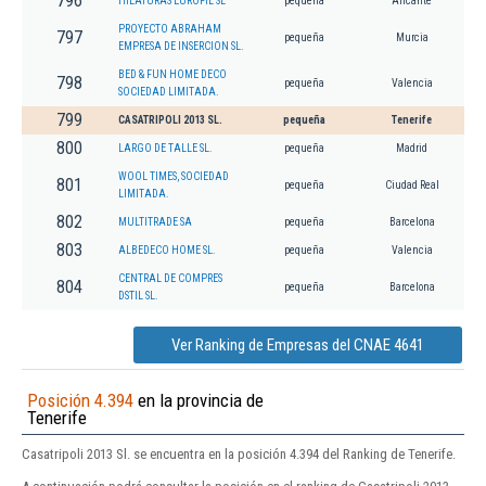
796
HILATURAS EUROFIL SL
pequeña
Alicante
PROYECTO ABRAHAM
797
pequeña
Murcia
EMPRESA DE INSERCION SL.
BED & FUN HOME DECO
798
pequeña
Valencia
SOCIEDAD LIMITADA.
799
CASATRIPOLI 2013 SL.
pequeña
Tenerife
800
LARGO DE TALLE SL.
pequeña
Madrid
WOOL TIMES, SOCIEDAD
801
pequeña
Ciudad Real
LIMITADA.
802
MULTITRADE SA
pequeña
Barcelona
803
ALBEDECO HOME SL.
pequeña
Valencia
CENTRAL DE COMPRES
804
pequeña
Barcelona
DSTIL SL.
Ver Ranking de Empresas del CNAE 4641
Posición 4.394
en la provincia de
Tenerife
Casatripoli 2013 Sl. se encuentra en la posición 4.394 del Ranking de Tenerife.