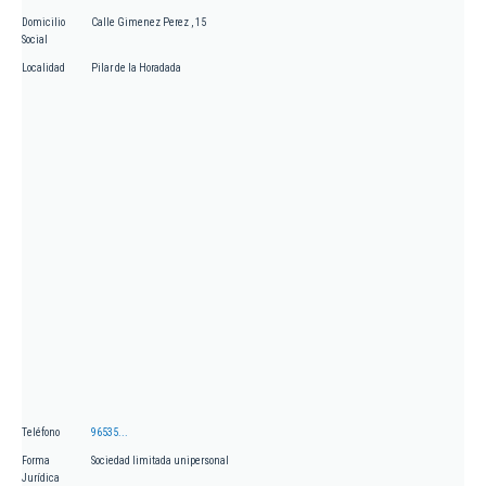
Domicilio
Calle Gimenez Perez , 15
Social
Localidad
Pilar de la Horadada
Teléfono
96535...
Forma
Sociedad limitada unipersonal
Jurídica