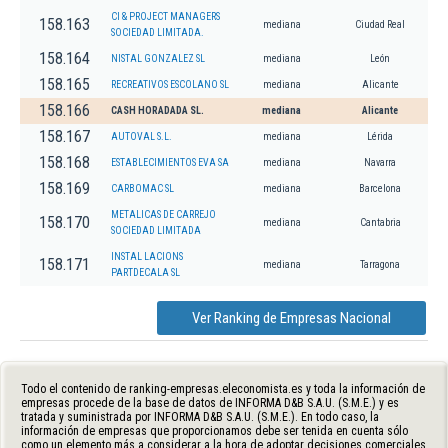
CI & PROJECT MANAGERS
158.163
mediana
Ciudad Real
SOCIEDAD LIMITADA.
158.164
NISTAL GONZALEZ SL
mediana
León
158.165
RECREATIVOS ESCOLANO SL
mediana
Alicante
158.166
CASH HORADADA SL.
mediana
Alicante
158.167
AUTOVAL S.L.
mediana
Lérida
158.168
ESTABLECIMIENTOS EVA SA
mediana
Navarra
158.169
CARBOMAC SL
mediana
Barcelona
METALICAS DE CARREJO
158.170
mediana
Cantabria
SOCIEDAD LIMITADA
INSTAL LACIONS
158.171
mediana
Tarragona
PARTDECALA SL
Ver Ranking de Empresas Nacional
Todo el contenido de ranking-empresas.eleconomista.es y toda la información de
empresas procede de la base de datos de INFORMA D&B S.A.U. (S.M.E.) y es
tratada y suministrada por INFORMA D&B S.A.U. (S.M.E.). En todo caso, la
información de empresas que proporcionamos debe ser tenida en cuenta sólo
como un elemento más a considerar a la hora de adoptar decisiones comerciales