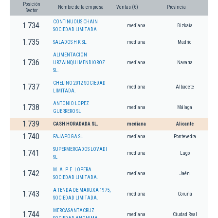
Posición
Nombre de la empresa
Ventas (€)
Provincia
Sector
CONTINUOUS CHAIN
1.734
mediana
Bizkaia
SOCIEDAD LIMITADA
1.735
SALADOS H K SL.
mediana
Madrid
ALIMENTACION
1.736
URZAINQUI MENDIOROZ
mediana
Navarra
SL.
CHELINO 2012 SOCIEDAD
1.737
mediana
Albacete
LIMITADA.
ANTONIO LOPEZ
1.738
mediana
Málaga
GUERRERO SL
1.739
CASH HORADADA SL.
mediana
Alicante
1.740
FAJAPOGA SL
mediana
Pontevedra
SUPERMERCADOS LOVADI
1.741
mediana
Lugo
SL
M. A. P. E. LOPERA
1.742
mediana
Jaén
SOCIEDAD LIMITADA.
A TENDA DE MARUXA 1975,
1.743
mediana
Coruña
SOCIEDAD LIMITADA.
MERCASANTACRUZ
1.744
mediana
Ciudad Real