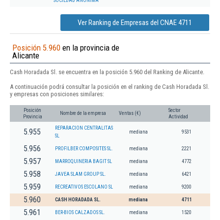
SOCIEDAD ANONIMA
Ver Ranking de Empresas del CNAE 4711
Posición 5.960
en la provincia de
Alicante
Cash Horadada Sl. se encuentra en la posición 5.960 del Ranking de Alicante.
A continuación podrá consultar la posición en el ranking de Cash Horadada Sl.
y empresas con posiciones similares:
Posición
Sector
Nombre de la empresa
Ventas (€)
Provincia
Actividad
REPARACION CENTRALITAS
5.955
mediana
9531
SL
5.956
PROFILBER COMPOSITES SL.
mediana
2221
5.957
MARROQUINERIA BAGIT SL
mediana
4772
5.958
JAVEA SLAM GROUP SL.
mediana
6421
5.959
RECREATIVOS ESCOLANO SL
mediana
9200
5.960
CASH HORADADA SL.
mediana
4711
5.961
BER-BIOS CALZADOS SL.
mediana
1520