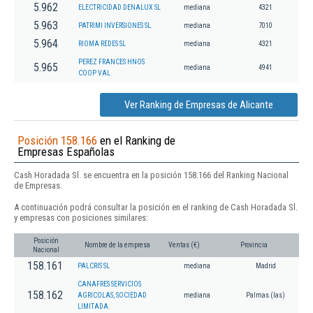
5.962
ELECTRICIDAD DENALUX SL
mediana
4321
5.963
PATRIMI INVERSIONES SL.
mediana
7010
5.964
RIOMA REDES SL
mediana
4321
PEREZ FRANCES HNOS
5.965
mediana
4941
COOP VAL
Ver Ranking de Empresas de Alicante
Posición 158.166
en el Ranking de
Empresas Españolas
Cash Horadada Sl. se encuentra en la posición 158.166 del Ranking Nacional
de Empresas.
A continuación podrá consultar la posición en el ranking de Cash Horadada Sl.
y empresas con posiciones similares:
Posición
Nombre de la empresa
Ventas (€)
Provincia
Nacional
158.161
PALCRIS SL
mediana
Madrid
CANAFRES SERVICIOS
158.162
AGRICOLAS, SOCIEDAD
mediana
Palmas (las)
LIMITADA.