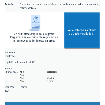
Actividad
Comercio al por menor no especializado con predominio de productos alimenticios,
bebidas y tabaco
Ver el Informe Ampliado
de Cash Horadada Sl.
Ve el Informe Ampliado. ¡Es gratis!
Regístrese en eInforma y le regalamos el
Informe Ampliado de esta empresa
Número de
empleados
Capital Social
Mayor de 60.000 €
Ventas
Año
Variación
últimos años
2022
2023
-25,76 %
2024
-9,67 %
Resultado
Positivo
2024