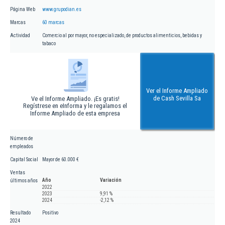
Página Web
www.grupodian.es
Marcas
60 marcas
Actividad
Comercio al por mayor, no especializado, de productos alimenticios, bebidas y
tabaco
Ver el Informe Ampliado
de Cash Sevilla Sa
Ve el Informe Ampliado. ¡Es gratis!
Regístrese en eInforma y le regalamos el
Informe Ampliado de esta empresa
Número de
empleados
Capital Social
Mayor de 60.000 €
Ventas
Año
Variación
últimos años
2022
2023
9,91 %
2024
-2,12 %
Resultado
Positivo
2024