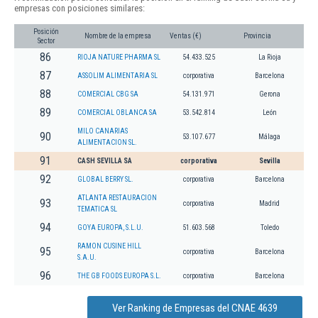
empresas con posiciones similares:
Posición
Nombre de la empresa
Ventas (€)
Provincia
Sector
86
RIOJA NATURE PHARMA SL
54.433.525
La Rioja
87
ASSOLIM ALIMENTARIA SL
corporativa
Barcelona
88
COMERCIAL CBG SA
54.131.971
Gerona
89
COMERCIAL OBLANCA SA
53.542.814
León
MILO CANARIAS
90
53.107.677
Málaga
ALIMENTACION SL.
91
CASH SEVILLA SA
corporativa
Sevilla
92
GLOBAL BERRY SL.
corporativa
Barcelona
ATLANTA RESTAURACION
93
corporativa
Madrid
TEMATICA SL
94
GOYA EUROPA, S.L.U.
51.603.568
Toledo
RAMON CUSINE HILL
95
corporativa
Barcelona
S.A.U.
96
THE GB FOODS EUROPA S.L.
corporativa
Barcelona
Ver Ranking de Empresas del CNAE 4639