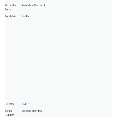
Domicilio
Avenida la Prensa , 9
Social
Localidad
Sevilla
Teléfono
95467...
Forma
Sociedad anónima
Jurídica