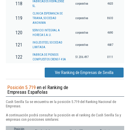
FABRICADOS HISPALENSE
118
corporativa
4633
SL.
CLINICA ESPERANZA DE
119
TRIANA, SOCIEDAD
corporativa
8610
ANONIMA
SERVICIO INTEGRAL A
120
corporativa
4690
HORECA S.A.U.
INGLES STEEL SOCIEDAD
121
corporativa
4687
LIMITADA.
FABRICA DE PIENSOS
122
51.206.497
0111
COMPUESTOS CRENS F 4 SA
Ver Ranking de Empresas de Sevilla
Posición 5.719
en el Ranking de
Empresas Españolas
Cash Sevilla Sa se encuentra en la posición 5.719 del Ranking Nacional de
Empresas.
A continuación podrá consultar la posición en el ranking de Cash Sevilla Sa y
empresas con posiciones similares:
Posición