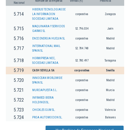
Nombre de la empresa
Ventas (€)
Provincia
Nacional
HIBERUS TECNOLOGIAS DE
5.714
LA INFORMACION
corporativa
Zaragoza
SOCIEDAD LIMITADA.
MAQUINARIA Y SERVICIOS
5.715
52.796.034
Jaén
GARMO SL
5.716
ENCE ENERGIA HUELVA SL
corporativa
Madrid
INTERNATIONAL MAIL
5.717
52.784.748
Madrid
SPAIN SL
HORMIPRESA NEC,
5.718
52.780.497
Tarragona
SOCIEDAD LIMITADA.
5.719
CASH SEVILLA SA
corporativa
Sevilla
INNOCEAN WORLDWIDE
5.720
corporativa
Madrid
SPAIN SL
5.721
MURCIAPUESTA S.L.
corporativa
Murcia
INFRARED IBERIA
5.722
corporativa
Madrid
HOLDINGS SL.
5.723
CHICKLES GUM SL.
corporativa
Valencia
5.724
PROA AUTOMOCION SL.
corporativa
Baleares