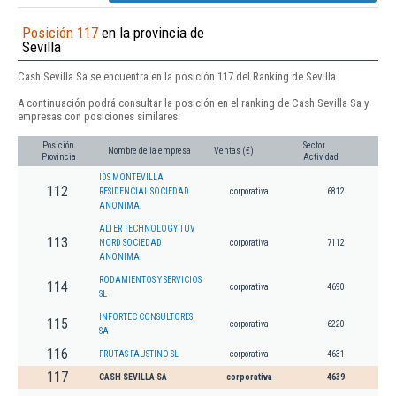
Posición 117
en la provincia de
Sevilla
Cash Sevilla Sa se encuentra en la posición 117 del Ranking de Sevilla.
A continuación podrá consultar la posición en el ranking de Cash Sevilla Sa y
empresas con posiciones similares:
Posición
Sector
Nombre de la empresa
Ventas (€)
Provincia
Actividad
IDS MONTEVILLA
112
RESIDENCIAL SOCIEDAD
corporativa
6812
ANONIMA.
ALTER TECHNOLOGY TUV
113
NORD SOCIEDAD
corporativa
7112
ANONIMA.
RODAMIENTOS Y SERVICIOS
114
corporativa
4690
SL
INFORTEC CONSULTORES
115
corporativa
6220
SA
116
FRUTAS FAUSTINO SL
corporativa
4631
117
CASH SEVILLA SA
corporativa
4639