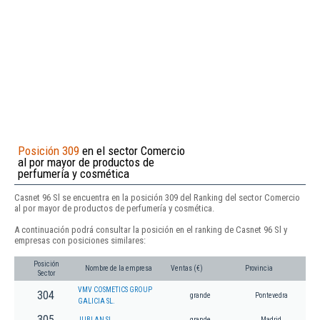
Posición 309
en el sector Comercio
al por mayor de productos de
perfumería y cosmética
Casnet 96 Sl se encuentra en la posición 309 del Ranking del sector Comercio
al por mayor de productos de perfumería y cosmética.
A continuación podrá consultar la posición en el ranking de Casnet 96 Sl y
empresas con posiciones similares:
Posición
Nombre de la empresa
Ventas (€)
Provincia
Sector
VMV COSMETICS GROUP
304
grande
Pontevedra
GALICIA SL.
305
JUBLAN SL
grande
Madrid