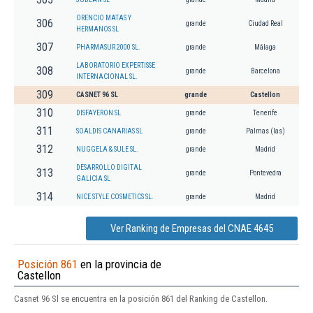
ORENCIO MATAS Y
306
grande
Ciudad Real
HERMANOS SL
307
PHARMASUR 2000 SL.
grande
Málaga
LABORATORIO EXPERTISSE
308
grande
Barcelona
INTERNACIONAL SL.
309
CASNET 96 SL
grande
Castellon
310
DISFAYERON SL
grande
Tenerife
311
SOALDIS CANARIAS SL
grande
Palmas (las)
312
NUGGELA & SULE SL.
grande
Madrid
DESARROLLO DIGITAL
313
grande
Pontevedra
GALICIA SL
314
NICE STYLE COSMETICS SL.
grande
Madrid
Ver Ranking de Empresas del CNAE 4645
Posición 861
en la provincia de
Castellon
Casnet 96 Sl se encuentra en la posición 861 del Ranking de Castellon.