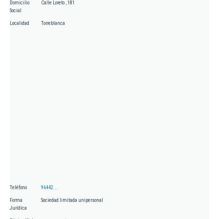
Domicilio
Calle Loreto , 181
Social
Localidad
Torreblanca
Teléfono
96442...
Forma
Sociedad limitada unipersonal
Jurídica