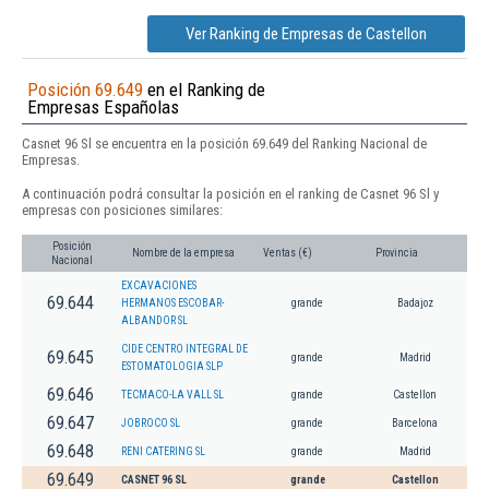
Ver Ranking de Empresas de Castellon
Posición 69.649
en el Ranking de
Empresas Españolas
Casnet 96 Sl se encuentra en la posición 69.649 del Ranking Nacional de
Empresas.
A continuación podrá consultar la posición en el ranking de Casnet 96 Sl y
empresas con posiciones similares:
Posición
Nombre de la empresa
Ventas (€)
Provincia
Nacional
EXCAVACIONES
69.644
HERMANOS ESCOBAR-
grande
Badajoz
ALBANDOR SL
CIDE CENTRO INTEGRAL DE
69.645
grande
Madrid
ESTOMATOLOGIA SLP
69.646
TECMACO-LA VALL SL
grande
Castellon
69.647
JOBROCO SL
grande
Barcelona
69.648
RENI CATERING SL
grande
Madrid
69.649
CASNET 96 SL
grande
Castellon