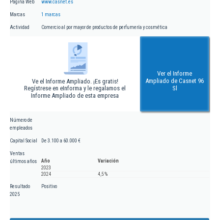
Página Web
www.casnet.es
Marcas
1 marcas
Actividad
Comercio al por mayor de productos de perfumería y cosmética
Ver el Informe
Ampliado de Casnet 96
Ve el Informe Ampliado. ¡Es gratis!
Regístrese en eInforma y le regalamos el
Sl
Informe Ampliado de esta empresa
Número de
empleados
Capital Social
De 3.100 a 60.000 €
Ventas
Año
Variación
últimos años
2023
2024
4,5 %
Resultado
Positivo
2025