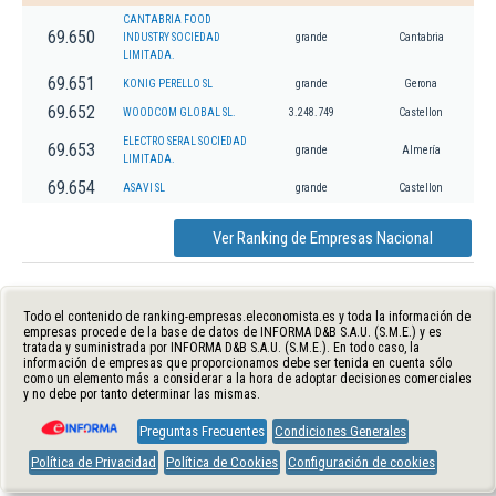
CANTABRIA FOOD
69.650
INDUSTRY SOCIEDAD
grande
Cantabria
LIMITADA.
69.651
KONIG PERELLO SL
grande
Gerona
69.652
WOODCOM GLOBAL SL.
3.248.749
Castellon
ELECTRO SERAL SOCIEDAD
69.653
grande
Almería
LIMITADA.
69.654
ASAVI SL
grande
Castellon
Ver Ranking de Empresas Nacional
Todo el contenido de ranking-empresas.eleconomista.es y toda la información de
empresas procede de la base de datos de INFORMA D&B S.A.U. (S.M.E.) y es
tratada y suministrada por INFORMA D&B S.A.U. (S.M.E.). En todo caso, la
información de empresas que proporcionamos debe ser tenida en cuenta sólo
como un elemento más a considerar a la hora de adoptar decisiones comerciales
y no debe por tanto determinar las mismas.
Preguntas Frecuentes
Condiciones Generales
Política de Privacidad
Política de Cookies
Configuración de cookies