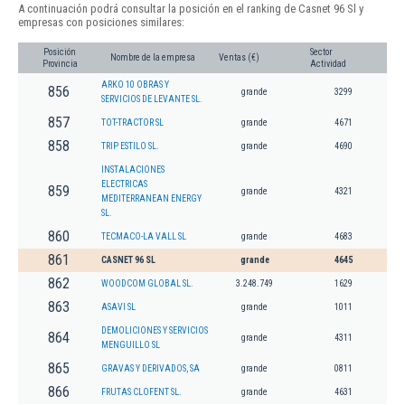
A continuación podrá consultar la posición en el ranking de Casnet 96 Sl y
empresas con posiciones similares:
Posición
Sector
Nombre de la empresa
Ventas (€)
Provincia
Actividad
ARKO 10 OBRAS Y
856
grande
3299
SERVICIOS DE LEVANTE SL.
857
TOT-TRACTOR SL
grande
4671
858
TRIP ESTILO SL.
grande
4690
INSTALACIONES
ELECTRICAS
859
grande
4321
MEDITERRANEAN ENERGY
SL.
860
TECMACO-LA VALL SL
grande
4683
861
CASNET 96 SL
grande
4645
862
WOODCOM GLOBAL SL.
3.248.749
1629
863
ASAVI SL
grande
1011
DEMOLICIONES Y SERVICIOS
864
grande
4311
MENGUILLO SL
865
GRAVAS Y DERIVADOS, SA
grande
0811
866
FRUTAS CLOFENT SL.
grande
4631