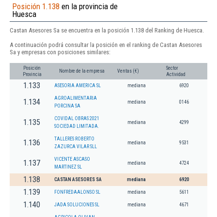
Posición 1.138
en la provincia de
Huesca
Castan Asesores Sa se encuentra en la posición 1.138 del Ranking de Huesca.
A continuación podrá consultar la posición en el ranking de Castan Asesores
Sa y empresas con posiciones similares:
Posición
Sector
Nombre de la empresa
Ventas (€)
Provincia
Actividad
1.133
ASESORIA AMERICA SL
mediana
6920
AGROALIMENTARIA
1.134
mediana
0146
PORCINA SA
COVIDAL OBRAS 2021
1.135
mediana
4299
SOCIEDAD LIMITADA.
TALLERES ROBERTO
1.136
mediana
9531
ZAZURCA VILAR SLL
VICENTE ASCASO
1.137
mediana
4724
MARTINEZ SL
1.138
CASTAN ASESORES SA
mediana
6920
1.139
FONFREDAALONSO SL
mediana
5611
1.140
JADA SOLUCIONES SL
mediana
4671