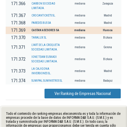
171.366
CARBON SOCIEDAD
mediana
Zaragoza
LIMITADA.
171.367
CROCANTICKETS SL.
mediana
Madrid
171.368
PAREDES BUS SA
mediana
Madrid
171.369
CASTAN ASESORES SA
mediana
Huesca
171.370
TARALUX SL
mediana
Bizkaia
L'ART DE LA CROQUETA
171.371
mediana
Gerona
SOCIEDAD LIMITADA.
IONE TEAM EUSKADI
171.372
mediana
Bizkaia
SOCIEDAD LIMITADA.
LA CAJIGONA
171.373
mediana
Madrid
INVERSIONES SL.
171.374
SUMIPAL SUMINISTROS SL
mediana
Badajoz
Ver Ranking de Empresas Nacional
Todo el contenido de ranking-empresas.eleconomista.es y toda la información de
empresas procede de la base de datos de INFORMA D&B S.A.U. (S.M.E.) y es
tratada y suministrada por INFORMA D&B S.A.U. (S.M.E.). En todo caso, la
información de empresas que proporcionamos debe ser tenida en cuenta sólo