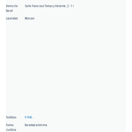
Domicilio
Calle Francisco Tomas y Valiente , 2 - 1 I
Social
Localidad
Monzon
Teléfono
97440...
Forma
Sociedad anónima
Jurídica