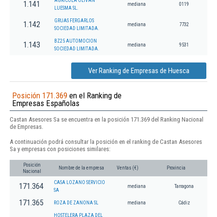
AGRICOLA OLIVAN
1.141
mediana
0119
LUESMA SL.
GRUAS FERGARLOS
1.142
mediana
7732
SOCIEDAD LIMITADA.
BZ25 AUTOMOCION
1.143
mediana
9531
SOCIEDAD LIMITADA.
Ver Ranking de Empresas de Huesca
Posición 171.369
en el Ranking de
Empresas Españolas
Castan Asesores Sa se encuentra en la posición 171.369 del Ranking Nacional
de Empresas.
A continuación podrá consultar la posición en el ranking de Castan Asesores
Sa y empresas con posiciones similares:
Posición
Nombre de la empresa
Ventas (€)
Provincia
Nacional
CASA LOZANO SERVICIO
171.364
mediana
Tarragona
SA
171.365
ROZA DE ZANONA SL
mediana
Cádiz
HOSTELERA PLAZA DEL