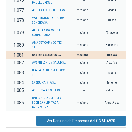
1.076
mediana
Madrid
PROCEDURES SL.
1.077
ASER-TAX CONSULTORES SL
mediana
Madrid
VALORES INMOBILIARIOS
1.078
mediana
Bizkaia
SONDIKA SA
ALBACAR ASSESSORS I
1.079
mediana
Tarragona
CONSULTORS SL
ANALYST COMMODITIES
1.080
mediana
Barcelona
S.L.P.
1.081
CASTAN ASESORES SA
mediana
Huesca
1.082
AVS MILLENIUM SALUD SL.
mediana
Asturias
IDALIA ESTUDIO JURIDICO
1.083
mediana
Navarra
SL.
1.084
SABISU KAISHA SL.
mediana
Tenerife
1.085
ASEDOSSA ASESORES SL
mediana
Valladolid
BNFIX KLZ AUDITORES,
1.086
SOCIEDAD LIMITADA
mediana
Arava,Álava
PROFESIONAL.
Ver Ranking de Empresas del CNAE 6920