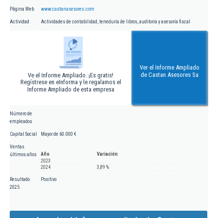
Página Web
www.castanasesores.com
Actividad
Actividades de contabilidad, teneduría de libros, auditoría y asesoría fiscal
Ver el Informe Ampliado
de Castan Asesores Sa
Ve el Informe Ampliado. ¡Es gratis!
Regístrese en eInforma y le regalamos el
Informe Ampliado de esta empresa
Número de
empleados
Capital Social
Mayor de 60.000 €
Ventas
Año
Variación
últimos años
2023
2024
3,89 %
Resultado
Positivo
2025