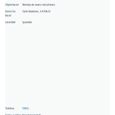
Objeto Social
Montaje de naves industriales.
Domicilio
Calle Badalona , 6 -8 BAJO
Social
Localidad
Igualada
Teléfono
93803...