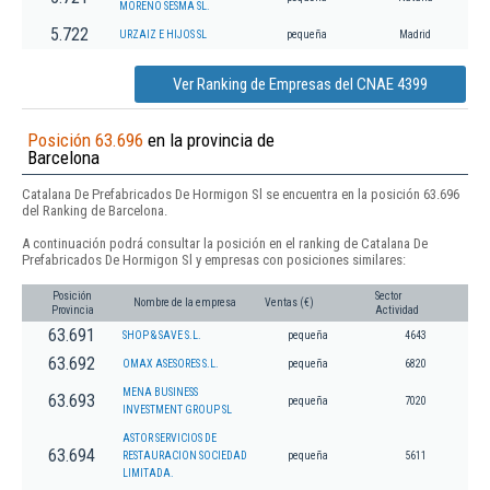
MORENO SESMA SL.
5.722
URZAIZ E HIJOS SL
pequeña
Madrid
Ver Ranking de Empresas del CNAE 4399
Posición 63.696
en la provincia de
Barcelona
Catalana De Prefabricados De Hormigon Sl se encuentra en la posición 63.696
del Ranking de Barcelona.
A continuación podrá consultar la posición en el ranking de Catalana De
Prefabricados De Hormigon Sl y empresas con posiciones similares:
Posición
Sector
Nombre de la empresa
Ventas (€)
Provincia
Actividad
63.691
SHOP & SAVE S.L.
pequeña
4643
63.692
OMAX ASESORES S.L.
pequeña
6820
MENA BUSINESS
63.693
pequeña
7020
INVESTMENT GROUP SL
ASTOR SERVICIOS DE
63.694
RESTAURACION SOCIEDAD
pequeña
5611
LIMITADA.