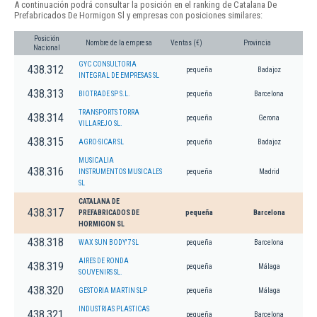
A continuación podrá consultar la posición en el ranking de Catalana De
Prefabricados De Hormigon Sl y empresas con posiciones similares:
Posición
Nombre de la empresa
Ventas (€)
Provincia
Nacional
GYC CONSULTORIA
438.312
pequeña
Badajoz
INTEGRAL DE EMPRESAS SL
438.313
BIOTRADE SP S.L.
pequeña
Barcelona
TRANSPORTS TORRA
438.314
pequeña
Gerona
VILLAREJO SL.
438.315
AGRO-SICAR SL
pequeña
Badajoz
MUSICALIA
438.316
INSTRUMENTOS MUSICALES
pequeña
Madrid
SL
CATALANA DE
438.317
PREFABRICADOS DE
pequeña
Barcelona
HORMIGON SL
438.318
WAX SUN BODY'7 SL
pequeña
Barcelona
AIRES DE RONDA
438.319
pequeña
Málaga
SOUVENIRS SL.
438.320
GESTORIA MARTIN SLP
pequeña
Málaga
INDUSTRIAS PLASTICAS
438.321
pequeña
Barcelona