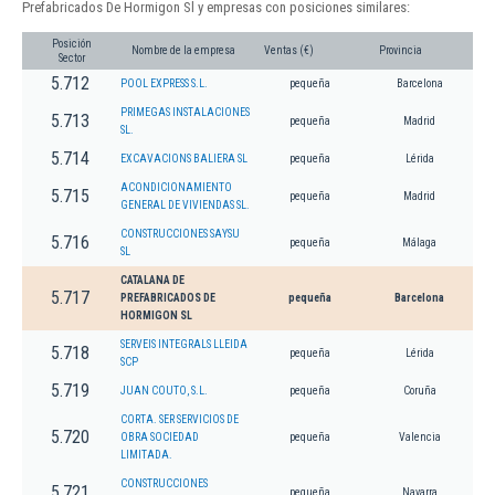
Prefabricados De Hormigon Sl y empresas con posiciones similares:
Posición
Nombre de la empresa
Ventas (€)
Provincia
Sector
5.712
POOL EXPRESS S.L.
pequeña
Barcelona
PRIMEGAS INSTALACIONES
5.713
pequeña
Madrid
SL.
5.714
EXCAVACIONS BALIERA SL
pequeña
Lérida
ACONDICIONAMIENTO
5.715
pequeña
Madrid
GENERAL DE VIVIENDAS SL.
CONSTRUCCIONES SAYSU
5.716
pequeña
Málaga
SL
CATALANA DE
5.717
PREFABRICADOS DE
pequeña
Barcelona
HORMIGON SL
SERVEIS INTEGRALS LLEIDA
5.718
pequeña
Lérida
SCP
5.719
JUAN COUTO, S.L.
pequeña
Coruña
CORTA. SER SERVICIOS DE
5.720
OBRA SOCIEDAD
pequeña
Valencia
LIMITADA.
CONSTRUCCIONES
5.721
pequeña
Navarra