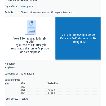
Forma Jurídica
Sociedad limitada
Página Web
www.cph.cat
Actividad
Otras actividades de construcción especializada n.c.o.p.
Ver el Informe Ampliado de
Catalana De Prefabricados De
Ve el Informe Ampliado. ¡Es
gratis!
Hormigon Sl
Regístrese en eInforma y le
regalamos el Informe Ampliado
de esta empresa
Número de
empleados
Capital Social
De 0 a 3.100 €
Ventas últimos
Año
Variación
años
2022
2023
-40,92 %
2024
-37,38 %
Resultado 2024
Positivo