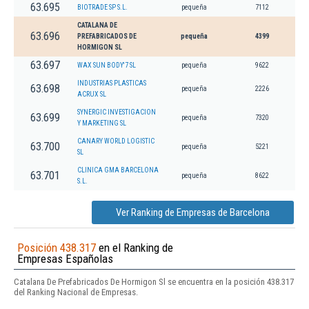
63.695
BIOTRADE SP S.L.
pequeña
7112
CATALANA DE
63.696
PREFABRICADOS DE
pequeña
4399
HORMIGON SL
63.697
WAX SUN BODY'7 SL
pequeña
9622
INDUSTRIAS PLASTICAS
63.698
pequeña
2226
ACRUX SL
SYNERGIC INVESTIGACION
63.699
pequeña
7320
Y MARKETING SL
CANARY WORLD LOGISTIC
63.700
pequeña
5221
SL
CLINICA GMA BARCELONA
63.701
pequeña
8622
S.L.
Ver Ranking de Empresas de Barcelona
Posición 438.317
en el Ranking de
Empresas Españolas
Catalana De Prefabricados De Hormigon Sl se encuentra en la posición 438.317
del Ranking Nacional de Empresas.