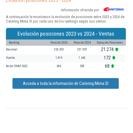
Información ofrecida por
A continuación le mostramos la evolución de posiciones entre 2023 y 2024 de
Catering Mima Sl por cada uno de los rankings según sus ventas:
Evolución posiciones 2023 vs 2024 - Ventas
Ranking
Posición 2023
Posición 2024
Evolución Posiciones
21.274
Nacional
253.203
231.929
172
Huelva
1.814
1.642
68
Sector CNAE 5622
606
538
Acceda a toda la información de Catering Mima Sl