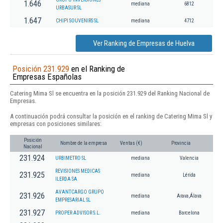
1.646
mediana
6812
URBASUR SL
1.647
CHIPI SOUVENIRS SL
mediana
4712
Ver Ranking de Empresas de Huelva
Posición 231.929
en el Ranking de
Empresas Españolas
Catering Mima Sl se encuentra en la posición 231.929 del Ranking Nacional de
Empresas.
A continuación podrá consultar la posición en el ranking de Catering Mima Sl y
empresas con posiciones similares:
Posición
Nombre de la empresa
Ventas (€)
Provincia
Nacional
231.924
URBIMETRO SL
mediana
Valencia
REVISIONES MEDICAS
231.925
mediana
Lérida
ILERDA SA
AVANTCARGO GRUPO
231.926
mediana
Arava,Álava
EMPRESARIAL SL
231.927
PROPER ADVISOR S.L.
mediana
Barcelona