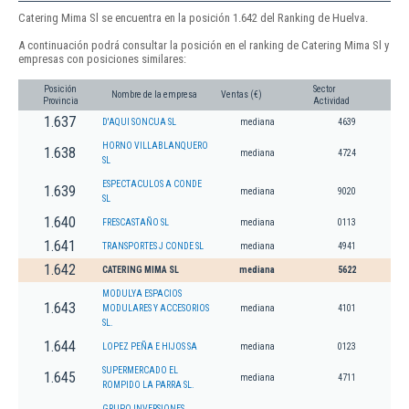
Catering Mima Sl se encuentra en la posición 1.642 del Ranking de Huelva.
A continuación podrá consultar la posición en el ranking de Catering Mima Sl y
empresas con posiciones similares:
Posición
Sector
Nombre de la empresa
Ventas (€)
Provincia
Actividad
1.637
D'AQUI SONCUA SL
mediana
4639
HORNO VILLABLANQUERO
1.638
mediana
4724
SL
ESPECTACULOS A CONDE
1.639
mediana
9020
SL
1.640
FRESCASTAÑO SL
mediana
0113
1.641
TRANSPORTES J CONDE SL
mediana
4941
1.642
CATERING MIMA SL
mediana
5622
MODULYA ESPACIOS
1.643
MODULARES Y ACCESORIOS
mediana
4101
SL.
1.644
LOPEZ PEÑA E HIJOS SA
mediana
0123
SUPERMERCADO EL
1.645
mediana
4711
ROMPIDO LA PARRA SL.
GRUPO INVERSIONES