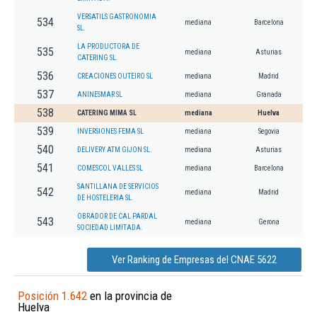
VERSATILS GASTRONOMIA
534
mediana
Barcelona
SL.
LA PRODUCTORA DE
535
mediana
Asturias
CATERING SL.
536
CREACIONES OUTEIRO SL
mediana
Madrid
537
ANINESMAR SL
mediana
Granada
538
CATERING MIMA SL
mediana
Huelva
539
INVERSIONES FEMA SL
mediana
Segovia
540
DELIVERY ATM GIJON SL.
mediana
Asturias
541
COMESCOL VALLES SL
mediana
Barcelona
SANTILLANA DE SERVICIOS
542
mediana
Madrid
DE HOSTELERIA SL.
OBRADOR DE CAL PARDAL
543
mediana
Gerona
SOCIEDAD LIMITADA.
Ver Ranking de Empresas del CNAE 5622
Posición 1.642
en la provincia de
Huelva