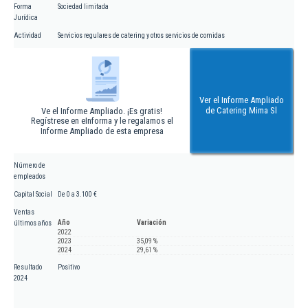
Forma
Sociedad limitada
Jurídica
Actividad
Servicios regulares de catering y otros servicios de comidas
Ver el Informe Ampliado
de Catering Mima Sl
Ve el Informe Ampliado. ¡Es gratis!
Regístrese en eInforma y le regalamos el
Informe Ampliado de esta empresa
Número de
empleados
Capital Social
De 0 a 3.100 €
Ventas
Año
Variación
últimos años
2022
2023
35,09 %
2024
29,61 %
Resultado
Positivo
2024