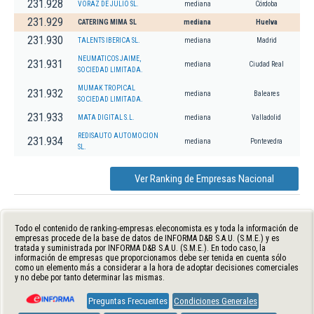
231.928
VORAZ DE JULIO SL.
mediana
Córdoba
231.929
CATERING MIMA SL
mediana
Huelva
231.930
TALENTS IBERICA SL.
mediana
Madrid
NEUMATICOS JAIME,
231.931
mediana
Ciudad Real
SOCIEDAD LIMITADA.
MUMAK TROPICAL
231.932
mediana
Baleares
SOCIEDAD LIMITADA.
231.933
MATA DIGITAL S.L.
mediana
Valladolid
REDISAUTO AUTOMOCION
231.934
mediana
Pontevedra
SL.
Ver Ranking de Empresas Nacional
Todo el contenido de ranking-empresas.eleconomista.es y toda la información de
empresas procede de la base de datos de INFORMA D&B S.A.U. (S.M.E.) y es
tratada y suministrada por INFORMA D&B S.A.U. (S.M.E.). En todo caso, la
información de empresas que proporcionamos debe ser tenida en cuenta sólo
como un elemento más a considerar a la hora de adoptar decisiones comerciales
y no debe por tanto determinar las mismas.
Preguntas Frecuentes
Condiciones Generales