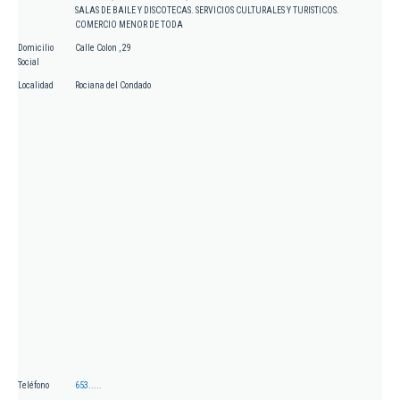
SALAS DE BAILE Y DISCOTECAS. SERVICIOS CULTURALES Y TURISTICOS.
COMERCIO MENOR DE TODA
Domicilio
Calle Colon , 29
Social
Localidad
Rociana del Condado
Teléfono
653.....